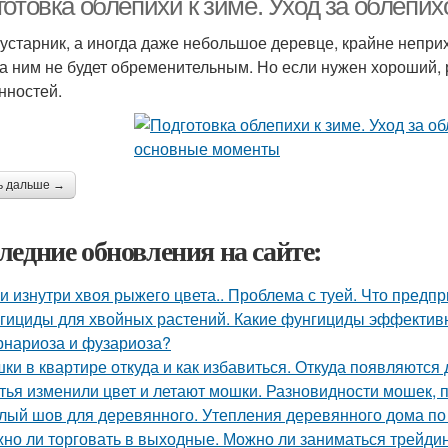
готовка облепихи к зиме. Уход за облепи
кустарник, а иногда даже небольшое деревце, крайне неприх
за ним не будет обременительным. Но если нужен хороший, 
нностей.
ь дальше →
ледние обновления на сайте:
уи изнутри хвоя рыжего цвета.. Проблема с туей. Что предп
гициды для хвойных растений. Какие фунгициды эффективн
рнариоза и фузариоза?
ки в квартире откуда и как избавиться. Откуда появляются
тья изменили цвет и летают мошки. Разновидности мошек,
лый шов для деревянного. Утепления деревянного дома по
но ли торговать в выходные. Можно ли заниматься трейди