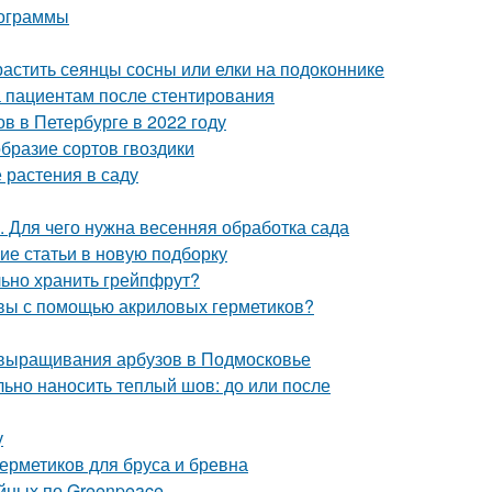
мограммы
астить сеянцы сосны или елки на подоконнике
а пациентам после стентирования
в в Петербурге в 2022 году
образие сортов гвоздики
 растения в саду
. Для чего нужна весенняя обработка сада
ие статьи в новую подборку
льно хранить грейпфрут?
швы с помощью акриловых герметиков?
 выращивания арбузов в Подмосковье
ьно наносить теплый шов: до или после
у
ерметиков для бруса и бревна
йных по Greenpeace