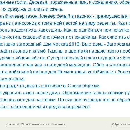
анные гости. Деревья, пораженные ими, к сожалению, обре
 их сразу же спилить и сжечь.
лый клевер газон. Клевер белый в газонах - преимущества 
ра из патиссонов с томатной пастой на зиму рецепты. Как п
рень подсолнуха, как сушить. Как не ошибиться при покупке
к очистить садовый инструмент от ржавчины. Как очистить
ставка загородный дом москва 2019. Выставка «Загородны
зайн газонов и клумб. Газоны и цветники на даче: фото не
уречно яблочный сок. Супер полезный сок из огурцов и ябл
именение иван чая в народной медицине. Сбор и заготовка
рта войлочной вишни для Подмосковья устойчивые к болезн
одмосковья
ноград, что делать в октябре в. Сроки обрезки
к украсить газон возле дома. Оформление газона своими р
тронидазол для растений. Поэтапное руководство по обра
ся с заболеванием и предотвращаем его
Контакты
Пользовательское соглашение
Обратная св