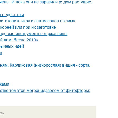
чены. И пока они не заразили рядом растущие,
и недостатки
риготовить икру из патиссонов на зиму
 корней или при их заготовке
 садовые инструменты от ржавчины
й дом. Весна 2019»
обычных идей
ок
ям. Карликовая (низкорослая) вишня - сорта
уками
ботке томатов метронидазолом от фитофторы:
язь