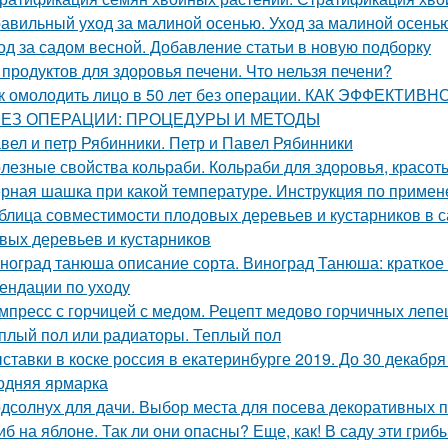
авильный уход за малиной осенью. Уход за малиной осень
од за садом весной. Добавление статьи в новую подборку
 продуктов для здоровья печени. Что нельзя печени?
к омолодить лицо в 50 лет без операции. КАК ЭФФЕКТИ
БЕЗ ОПЕРАЦИИ: ПРОЦЕДУРЫ И МЕТОДЫ
вел и петр Рябинники. Петр и Павел Рябинники
лезные свойства кольраби. Кольраби для здоровья, красот
рная шашка при какой температуре. Инструкция по приме
блица совместимости плодовых деревьев и кустарников в 
вых деревьев и кустарников
ноград танюша описание сорта. Виноград Танюша: краткое 
ендации по уходу
мпресс с горчицей с медом. Рецепт медово горчичных леп
плый пол или радиаторы. Теплый пол
ставки в коске россия в екатеринбурге 2019. До 30 декабр
одняя ярмарка
дсолнух для дачи. Выбор места для посева декоративных 
иб на яблоне. Так ли они опасны? Еще, как! В саду эти гри