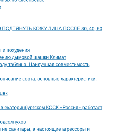
ю
ВНО ПОДТЯНУТЬ КОЖУ ЛИЦА ПОСЛЕ 30, 40, 50
ы и похудения
нению дымовой шашки Климат
саду таблица. Наилучшая совместимость
описание сорта, основные характеристики,
ешек
я в екатеринбургском КОСК «Россия» работает
подсолнухов
бы не санитары, а настоящие агрессоры и