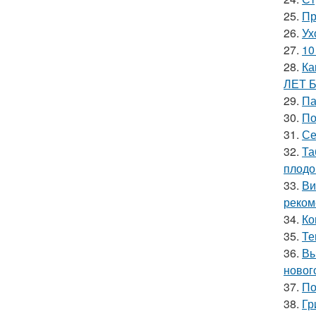
25.
Пр
26.
Ух
27.
10
28.
Ка
ЛЕТ 
29.
Па
30.
По
31.
Се
32.
Та
плодо
33.
Ви
реком
34.
Ко
35.
Те
36.
Вы
новог
37.
По
38.
Гр