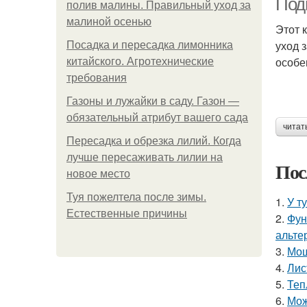
Под
полив малины. Правильный уход за
малиной осенью
Этот 
уход 
Посадка и пересадка лимонника
особе
китайского. Агротехнические
требования
Газоны и лужайки в саду. Газон —
обязательный атрибут вашего сада
читат
Пересадка и обрезка лилий. Когда
лучше пересаживать лилии на
Пос
новое место
Туя пожелтела после зимы.
1.
У т
Естественные причины
2.
Фун
альте
3.
Мош
4.
Лис
5.
Теп
6.
Мож