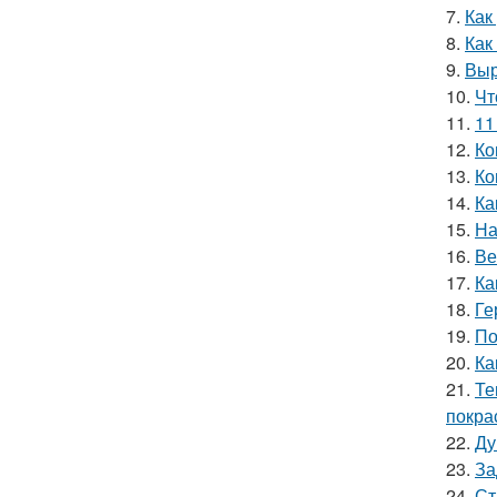
7.
Как
8.
Как
9.
Выр
10.
Чт
11.
11
12.
Ко
13.
Ко
14.
Ка
15.
На
16.
Ве
17.
Ка
18.
Ге
19.
По
20.
Ка
21.
Те
покра
22.
Ду
23.
За
24.
Ст