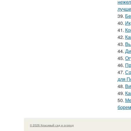
нежел
лучше
39.
Бе
40.
Ик
41.
Ко
42.
Ка
43.
Вы
44.
Ди
45.
Ог
46.
Пр
47.
Со
для П
48.
Ви
49.
Ка
50.
Ме
борем
© 2026 Красивый сад и огород