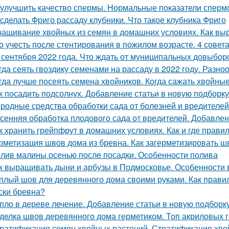
 улучшить качество спермы. Нормальные показатели спер
 сделать Фриго рассаду клубники. Что такое клубника Фриго
ащивание хвойных из семян в домашних условиях. Как выр
о учесть после стентирования в пожилом возрасте. 4 совет
 сентября 2022 года. Что ждать от муниципальных довыборо
гда сеять гвоздику семенами на рассаду в 2022 году. Разно
гда лучше посеять семена хвойников. Когда сажать хвойные
к посадить подсолнух. Добавление статьи в новую подборку
родные средства обработки сада от болезней и вредителей
сенняя обработка плодового сада от вредителей. Добавлен
к хранить грейпфрут в домашних условиях. Как и где прави
рметизация швов дома из бревна. Как загерметизировать 
лив малины осенью после посадки. Особенности полива
к выращивать дыни и арбузы в Подмосковье. Особенности
плый шов для деревянного дома своими руками. Как правил
ски бревна?
пло в дереве лечение. Добавление статьи в новую подборк
делка швов деревянного дома герметиком. Топ акриловых г
ратификация семян хвойных растений. Стратификация хво