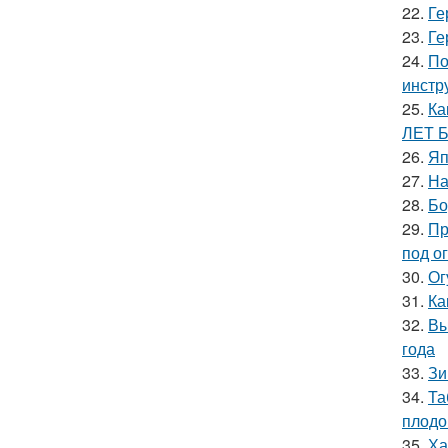
22.
Ге
23.
Ге
24.
По
инстр
25.
Ка
ЛЕТ 
26.
Яп
27.
На
28.
Бо
29.
Пр
под о
30.
Ог
31.
Ка
32.
Вы
года
33.
Зи
34.
Та
плодо
35.
Ха