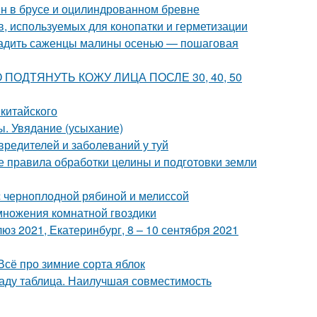
ин в брусе и оцилиндрованном бревне
, используемых для конопатки и герметизации
осадить саженцы малины осенью — пошаговая
ВНО ПОДТЯНУТЬ КОЖУ ЛИЦА ПОСЛЕ 30, 40, 50
китайского
ы. Увядание (усыхание)
вредителей и заболеваний у туй
 правила обработки целины и подготовки земли
с черноплодной рябиной и мелиссой
множения комнатной гвоздики
з 2021, Екатеринбург, 8 – 10 сентября 2021
Всё про зимние сорта яблок
саду таблица. Наилучшая совместимость