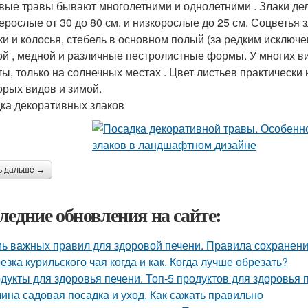
вые травы бывают многолетними и однолетними . Злаки деля
ерослые от 30 до 80 см, и низкорослые до 25 см. Соцветья 
ки и колосья, стебель в основном полый (за редким исключе
ой , медной и различные пестролистные формы. У многих в
ты, только на солнечных местах . Цвет листьев практически 
орых видов и зимой.
ка декоративных злаков
ь дальше →
ледние обновления на сайте:
ь важных правил для здоровой печени. Правила сохранени
езка курильского чая когда и как. Когда лучше обрезать?
дукты для здоровья печени. Топ-5 продуктов для здоровья 
ина садовая посадка и уход. Как сажать правильно