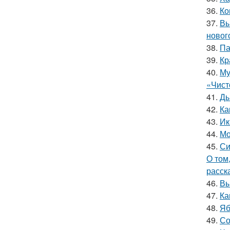
36.
Ко
37.
Вы
новог
38.
Па
39.
Кр
40.
Му
«Чист
41.
Ды
42.
Ка
43.
Ик
44.
Мо
45.
Си
О том
расск
46.
Вы
47.
Ка
48.
Яб
49.
Со