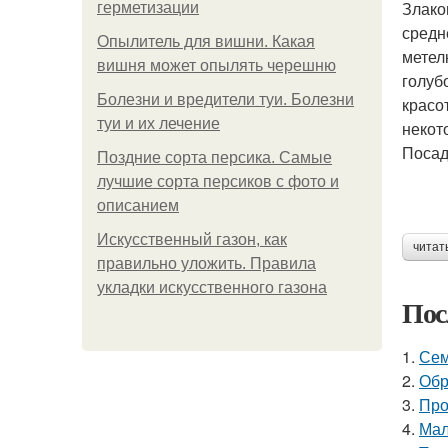
Злако
герметизации
средн
Опылитель для вишни. Какая
метел
вишня может опылять черешню
голуб
Болезни и вредители туи. Болезни
красо
туи и их лечение
некот
Посад
Поздние сорта персика. Самые
лучшие сорта персиков с фото и
описанием
Искусственный газон, как
читат
правильно уложить. Правила
укладки искусственного газона
Пос
1.
Сем
2.
Обр
3.
Про
4.
Мал