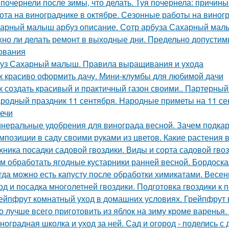
 почернели после зимы, что делать. Туя почернела: причин
ота на винограднике в октябре. Сезонные работы на виногр
арный малыш арбуз описание. Сотр арбуза Сахарный ма
но ли делать ремонт в выходные дни. Предельно допустим
ования
уз Сахарный малыш. Правила выращивания и ухода
к красиво оформить дачу. Мини-клумбы для любимой дачи
к создать красивый и практичный газон своими.. Партерный
родный праздник 11 сентября. Народные приметы на 11 сен
ечи
неральные удобрения для винограда весной. Зачем подка
мпозиции в саду своими руками из цветов. Какие растения 
хника посадки садовой гвоздики. Виды и сорта садовой гво
м обработать ягодные кустарники ранней весной. Бордоска
гда можно есть капусту после обработки химикатами. Весенн
од и посадка многолетней гвоздики. Подготовка гвоздики к п
ейпфрут комнатный уход в домашних условиях. Грейпфрут 
о лучше всего приготовить из яблок на зиму кроме варенья.
ноградная школка и уход за ней. Сад и огород - поделись с 