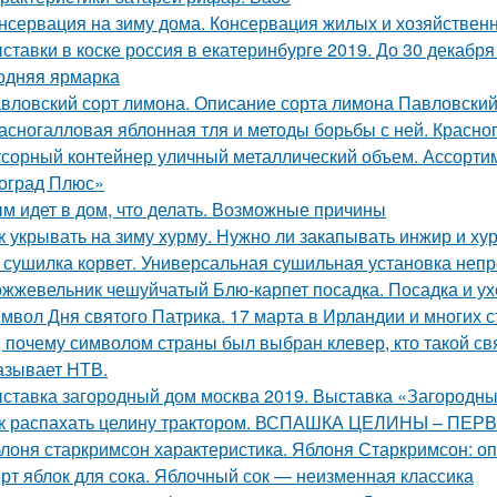
нсервация на зиму дома. Консервация жилых и хозяйствен
ставки в коске россия в екатеринбурге 2019. До 30 декабр
одняя ярмарка
вловский сорт лимона. Описание сорта лимона Павловски
асногалловая яблонная тля и методы борьбы с ней. Красног
сорный контейнер уличный металлический объем. Ассорти
оград Плюс»
м идет в дом, что делать. Возможные причины
к укрывать на зиму хурму. Нужно ли закапывать инжир и ху
 сушилка корвет. Универсальная сушильная установка неп
жжевельник чешуйчатый Блю-карпет посадка. Посадка и у
мвол Дня святого Патрика. 17 марта в Ирландии и многих с
, почему символом страны был выбран клевер, кто такой св
азывает НТВ.
ставка загородный дом москва 2019. Выставка «Загородны
к распахать целину трактором. ВСПАШКА ЦЕЛИНЫ – ПЕ
лоня старкримсон характеристика. Яблоня Старкримсон: оп
рт яблок для сока. Яблочный сок — неизменная классика