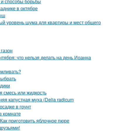
ы и способы борьбы
аднике в октябре
лыш
ый уровень шума для квартиры и мест общего
 газон
тября: что нельзя делать на день Иоанна
рмливать?
выбрать
здики
я смесь или жидкость
яя капустная муха (Delia radicum
осадке в грунт
в комнате
 Как приготовить яблочное пюре
друзьями!