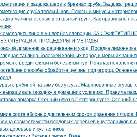
рметизация и заделка швов в бревнах сруба. Заделка трещ
рметизация сруба теплый шов. Плюсы и минусы материалов
садка малины осенью в открытый грунт. Как правильно п
укция
к омолодить лицо в 50 лет без операции. КАК ЭФФЕКТИ
БЕЗ ОПЕРАЦИИ: ПРОЦЕДУРЫ И МЕТОДЫ
онский лимонник выращивание и уход. Посадка лимонника 
глядная таблица болезней хвойных пород и меры их защит
ремся с вредителями и болезнями туи. Признак появления 
остейшие способы обработка целины под огород. Основные
город
урцы с рябиной на зиму без уксуса. Маринованные огурцы 
к выращивать гвоздику в домашних условиях. Правила раз
ставка-ярмарка Осенний блюз в Екатеринбурге. Осенний блю
мние сорта яблонь с длительным сроком хранения плодов. 
блица совместимости плодовых деревьев и кустарников в 
вых деревьев и кустарников
рактеристики батареи рифар. Base