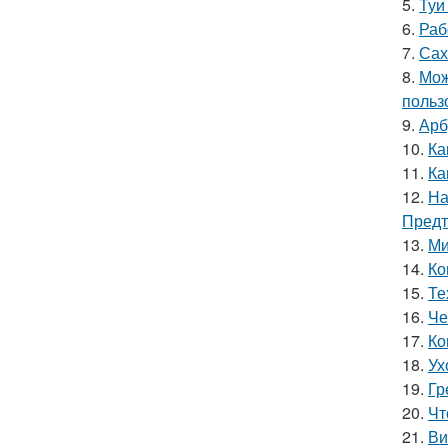
5.
Туи
6.
Раб
7.
Сах
8.
Мож
польз
9.
Арб
10.
Ка
11.
Ка
12.
На
Предт
13.
Ми
14.
Ко
15.
Те
16.
Че
17.
Ко
18.
Ух
19.
Гр
20.
Чт
21.
Ви