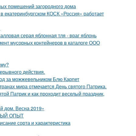
ных помещений загородного дома
я в екатеринбургском КОСК «Россия» работает
й
алловая серая яблонная тля - враг яблонь
мент мусорных контейнеров в каталоге ООО
рму?
рерывного действия.
ход за можжевельником Блю Карпет
транах мира отмечается День святого Патрика.
ятой Патрик и как проходит веселый праздник,
й дом. Весна 2019»
РВЫЙ ОПЫТ
исание сорта и характеристика