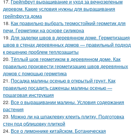
17.
Грейпфрут выращивание и уход за вечнозеленым
деревом. Какие условия нужны для выращивания
грейпфрута дома
18.
Как правильно выбрать термостойкий герметик для
печи. Герметики на основе силикона
19.
Для заделки швов в деревянном доме. Герметизация
швов в стенах деревянных домов — правильный подход
к решению проблем теплозащиты
20.
Тёплый шов герметиком в деревянном доме. Как
правильно произвести герметизацию швов деревянных
домов с помощью герметика
21.
Посадка малины осенью в открытый грунт. Как
правильно посадить саженцы малины осенью —
пошаговая инструкция
22.
Все о выращивании малины. Условия содержания
растения
23.
Можно ли на шпаклевку клеить плитку. Подготовка
стен под облицовку плиткой
24.
Все о лимоннике китайском. Ботаническая