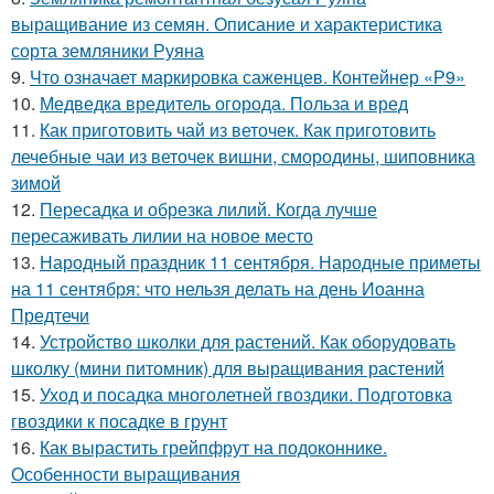
выращивание из семян. Описание и характеристика
сорта земляники Руяна
9.
Что означает маркировка саженцев. Контейнер «Р9»
10.
Медведка вредитель огорода. Польза и вред
11.
Как приготовить чай из веточек. Как приготовить
лечебные чаи из веточек вишни, смородины, шиповника
зимой
12.
Пересадка и обрезка лилий. Когда лучше
пересаживать лилии на новое место
13.
Народный праздник 11 сентября. Народные приметы
на 11 сентября: что нельзя делать на день Иоанна
Предтечи
14.
Устройство школки для растений. Как оборудовать
школку (мини питомник) для выращивания растений
15.
Уход и посадка многолетней гвоздики. Подготовка
гвоздики к посадке в грунт
16.
Как вырастить грейпфрут на подоконнике.
Особенности выращивания