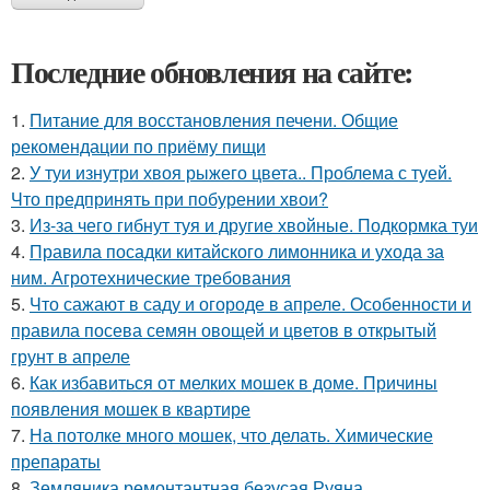
Последние обновления на сайте:
1.
Питание для восстановления печени. Общие
рекомендации по приёму пищи
2.
У туи изнутри хвоя рыжего цвета.. Проблема с туей.
Что предпринять при побурении хвои?
3.
Из-за чего гибнут туя и другие хвойные. Подкормка туи
4.
Правила посадки китайского лимонника и ухода за
ним. Агротехнические требования
5.
Что сажают в саду и огороде в апреле. Особенности и
правила посева семян овощей и цветов в открытый
грунт в апреле
6.
Как избавиться от мелких мошек в доме. Причины
появления мошек в квартире
7.
На потолке много мошек, что делать. Химические
препараты
8.
Земляника ремонтантная безусая Руяна