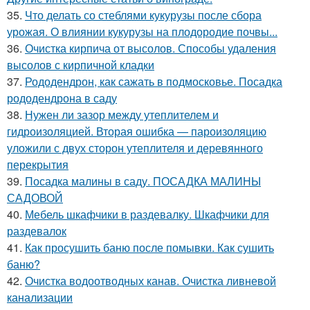
35.
Что делать со стеблями кукурузы после сбора
урожая. О влиянии кукурузы на плодородие почвы...
36.
Очистка кирпича от высолов. Способы удаления
высолов с кирпичной кладки
37.
Рододендрон, как сажать в подмосковье. Посадка
рододендрона в саду
38.
Нужен ли зазор между утеплителем и
гидроизоляцией. Вторая ошибка — пароизоляцию
уложили с двух сторон утеплителя и деревянного
перекрытия
39.
Посадка малины в саду. ПОСАДКА МАЛИНЫ
САДОВОЙ
40.
Мебель шкафчики в раздевалку. Шкафчики для
раздевалок
41.
Как просушить баню после помывки. Как сушить
баню?
42.
Очистка водоотводных канав. Очистка ливневой
канализации