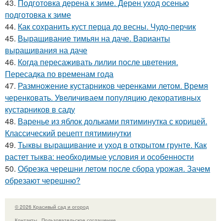
43.
Подготовка дерена к зиме. Дерен уход осенью
подготовка к зиме
44.
Как сохранить куст перца до весны. Чудо-перчик
45.
Выращивание тимьян на даче. Варианты
выращивания на даче
46.
Когда пересаживать лилии после цветения.
Пересадка по временам года
47.
Размножение кустарников черенками летом. Время
черенковать. Увеличиваем популяцию декоративных
кустарников в саду
48.
Варенье из яблок дольками пятиминутка с корицей.
Классический рецепт пятиминутки
49.
Тыквы выращивание и уход в открытом грунте. Как
растет тыква: необходимые условия и особенности
50.
Обрезка черешни летом после сбора урожая. Зачем
обрезают черешню?
© 2026 Красивый сад и огород
Контакты
Пользовательское соглашение