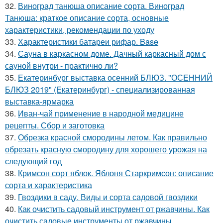
32.
Виноград танюша описание сорта. Виноград
Танюша: краткое описание сорта, основные
характеристики, рекомендации по уходу
33.
Характеристики батареи рифар. Base
34.
Сауна в каркасном доме. Дачный каркасный дом с
сауной внутри - практично ли?
35.
Екатеринбург выставка осенний БЛЮЗ. "ОСЕННИЙ
БЛЮЗ 2019" (Екатеринбург) - специализированная
выставка-ярмарка
36.
Иван-чай применение в народной медицине
рецепты. Сбор и заготовка
37.
Обрезка красной смородины летом. Как правильно
обрезать красную смородину для хорошего урожая на
следующий год
38.
Кримсон сорт яблок. Яблоня Старкримсон: описание
сорта и характеристика
39.
Гвоздики в саду. Виды и сорта садовой гвоздики
40.
Как очистить садовый инструмент от ржавчины. Как
очистить садовые инструменты от ржавчины