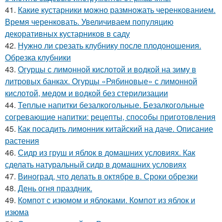
41.
Какие кустарники можно размножать черенкованием.
Время черенковать. Увеличиваем популяцию
декоративных кустарников в саду
42.
Нужно ли срезать клубнику после плодоношения.
Обрезка клубники
43.
Огурцы с лимонной кислотой и водкой на зиму в
литровых банках. Огурцы «Рябиновые» с лимонной
кислотой, медом и водкой без стерилизации
44.
Теплые напитки безалкогольные. Безалкогольные
согревающие напитки: рецепты, способы приготовления
45.
Как посадить лимонник китайский на даче. Описание
растения
46.
Сидр из груш и яблок в домашних условиях. Как
сделать натуральный сидр в домашних условиях
47.
Виноград, что делать в октябре в. Сроки обрезки
48.
День огня праздник.
49.
Компот с изюмом и яблоками. Компот из яблок и
изюма