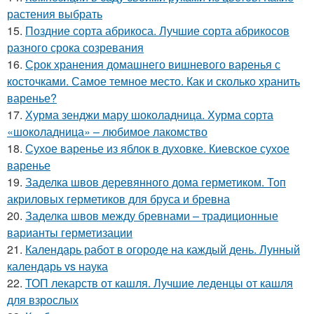
растения выбрать
15.
Поздние сорта абрикоса. Лучшие сорта абрикосов
разного срока созревания
16.
Срок хранения домашнего вишневого варенья с
косточками. Самое темное место. Как и сколько хранить
варенье?
17.
Хурма зенджи мару шоколадница. Хурма сорта
«шоколадница» – любимое лакомство
18.
Сухое варенье из яблок в духовке. Киевское сухое
варенье
19.
Заделка швов деревянного дома герметиком. Топ
акриловых герметиков для бруса и бревна
20.
Заделка швов между бревнами – традиционные
варианты герметизации
21.
Календарь работ в огороде на каждый день. Лунный
календарь vs наука
22.
ТОП лекарств от кашля. Лучшие леденцы от кашля
для взрослых