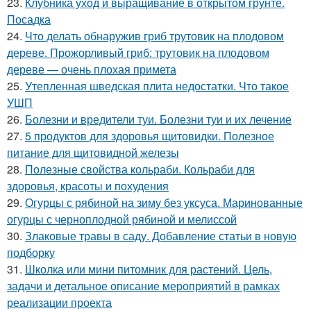
23.
Клубника уход и выращивание в открытом грунте.
Посадка
24.
Что делать обнаружив гриб трутовик на плодовом
дереве. Прожорливый гриб: трутовик на плодовом
дереве — очень плохая примета
25.
Утепленная шведская плита недостатки. Что такое
УШП
26.
Болезни и вредители туи. Болезни туи и их лечение
27.
5 продуктов для здоровья щитовидки. Полезное
питание для щитовидной железы
28.
Полезные свойства кольраби. Кольраби для
здоровья, красоты и похудения
29.
Огурцы с рябиной на зиму без уксуса. Маринованные
огурцы с черноплодной рябиной и мелиссой
30.
Злаковые травы в саду. Добавление статьи в новую
подборку
31.
Школка или мини питомник для растений. Цель,
задачи и детальное описание мероприятий в рамках
реализации проекта