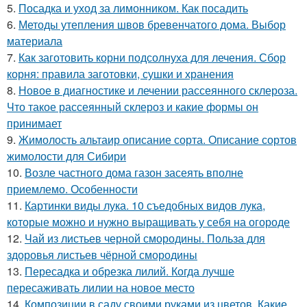
5.
Посадка и уход за лимонником. Как посадить
6.
Методы утепления швов бревенчатого дома. Выбор
материала
7.
Как заготовить корни подсолнуха для лечения. Сбор
корня: правила заготовки, сушки и хранения
8.
Новое в диагностике и лечении рассеянного склероза.
Что такое рассеянный склероз и какие формы он
принимает
9.
Жимолость альтаир описание сорта. Описание сортов
жимолости для Сибири
10.
Возле частного дома газон засеять вполне
приемлемо. Особенности
11.
Картинки виды лука. 10 съедобных видов лука,
которые можно и нужно выращивать у себя на огороде
12.
Чай из листьев черной смородины. Польза для
здоровья листьев чёрной смородины
13.
Пересадка и обрезка лилий. Когда лучше
пересаживать лилии на новое место
14.
Композиции в саду своими руками из цветов. Какие