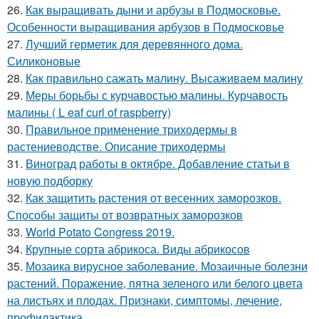
26.
Как выращивать дыни и арбузы в Подмосковье.
Особенности выращивания арбузов в Подмосковье
27.
Лучший герметик для деревянного дома.
Силиконовые
28.
Как правильно сажать малину. Высаживаем малину
29.
Меры борьбы с курчавостью малины. Курчавость
малины ( L eaf curl of raspberry)
30.
Правильное применение триходермы в
растениеводстве. Описание триходермы
31.
Виноград работы в октябре. Добавление статьи в
новую подборку
32.
Как защитить растения от весенних заморозков.
Способы защиты от возвратных заморозков
33.
World Potato Congress 2019.
34.
Крупные сорта абрикоса. Виды абрикосов
35.
Мозаика вирусное заболевание. Мозаичные болезни
растений. Поражение, пятна зеленого или белого цвета
на листьях и плодах. Признаки, симптомы, лечение,
профилактика