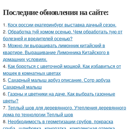
Последние обновления на сайте:
1.
Коск россии екатеринбург выставка дачный сезон.
2.
Обработка туй хомом осенью. Чем обработать тую от
болезней и вредителей осенью?
3.
Можно ли выращивать лимонник китайский в
квартире. Выращивание Лимонника Китайского в
домашних условиях.
4.
Как бороться с цветочной мошкой. Как избавиться от
мошек в комнатных цветах
5.
Сахарный малыш арбуз описание. Сотр арбуза
Сахарный малыш
6.
Газоны и цветники на даче. Как выбрать газонные
цветы?
7.
Теплый шов для деревянного. Утепления деревянного
дома по технологии Теплый шов
8.
Необходимость в герметизации срубов. покраска
сруба , шлифовка , конопатка , комплексная отделка