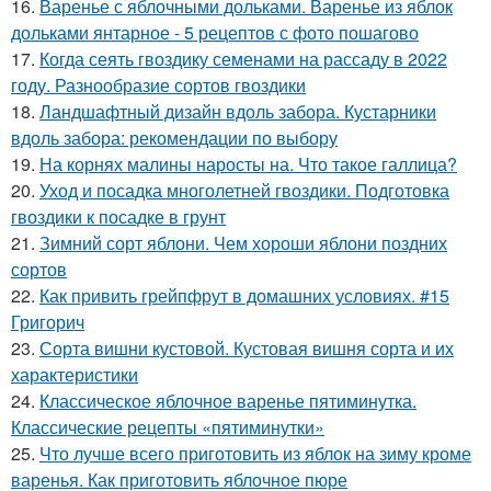
16.
Варенье с яблочными дольками. Варенье из яблок
дольками янтарное - 5 рецептов с фото пошагово
17.
Когда сеять гвоздику семенами на рассаду в 2022
году. Разнообразие сортов гвоздики
18.
Ландшафтный дизайн вдоль забора. Кустарники
вдоль забора: рекомендации по выбору
19.
На корнях малины наросты на. Что такое галлица?
20.
Уход и посадка многолетней гвоздики. Подготовка
гвоздики к посадке в грунт
21.
Зимний сорт яблони. Чем хороши яблони поздних
сортов
22.
Как привить грейпфрут в домашних условиях. #15
Григорич
23.
Сорта вишни кустовой. Кустовая вишня сорта и их
характеристики
24.
Классическое яблочное варенье пятиминутка.
Классические рецепты «пятиминутки»
25.
Что лучше всего приготовить из яблок на зиму кроме
варенья. Как приготовить яблочное пюре