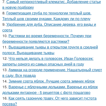
7.
Самый неприхотливый клематис. Добавление статьи
в новую подборку
8.
Герметизация сруба по технологии теплый шов.
Теплый шов своими руками. Каждому ли по плечу
9.
Удобрение для дуба. Описание дерева, его виды и
сорта
10.
Растяжки во время беременности. Почему при
беременности появляются растяжки?
11.
Выращивание тыквы в открытом грунте в средней
полосе. Выращивание тыквы
12.
Что нельзя делать в головосек. Иван Головосек:
запреты одного из самых опасных дней в году
13.
Аммиак на огороде применение. Нашатырный спирт
в саду. Вся правда
14.
Зимние сорта яблок. Лучшие сорта зимних яблок
15.
Варенье с яблочными дольками. Варенье из яблок
дольками янтарное - 5 рецептов с фото пошагово
16.
Как сеять газонную траву. От чего зависит густота
посева?