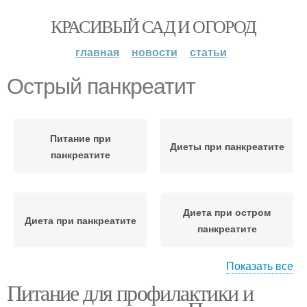
КРАСИВЫЙ САД И ОГОРОД
главная
новости
статьи
Острый панкреатит
Питание при
Диеты при панкреатите
панкреатите
Диета при остром
Диета при панкреатите
панкреатите
Показать все
Питание для профилактики и
Лекарства при
Хронический
панкреатите
панкреатит