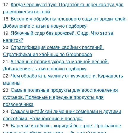
17.
Когда черенкуют тую. Подготовка черенков туи для
размножения весной
18.
Весенняя обработка плодового сада от вредителей.
Добавление статьи в новую подборку
19.
Яблочный сидр без дрожжей. Сидр. Что это за
напиток?
20.
Стратификация семян хвойных растений.
Стратификация хвойных по Greenpeace
21.
5 главных правил ухода за малиной весной.
Добавление статьи в новую подборку
22.
Чем обработать малину от курчавости. Курчавость
малины
23.
Самые полезные продукты для восстановления
суставов. Полезные и вредные продукты для
позвоночника
24.
Сажаем китайский лимонник семенами и другими
способами. Размножение и посадка
25.
Варенье из яблок с корицей быстрое. Прозрачное
варенье из яблок дольками — быстрый рецепт