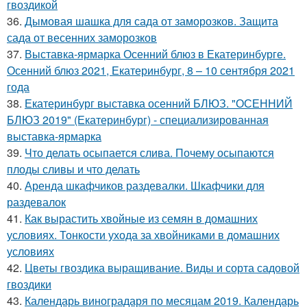
гвоздикой
36.
Дымовая шашка для сада от заморозков. Защита
сада от весенних заморозков
37.
Выставка-ярмарка Осенний блюз в Екатеринбурге.
Осенний блюз 2021, Екатеринбург, 8 – 10 сентября 2021
года
38.
Екатеринбург выставка осенний БЛЮЗ. "ОСЕННИЙ
БЛЮЗ 2019" (Екатеринбург) - специализированная
выставка-ярмарка
39.
Что делать осыпается слива. Почему осыпаются
плоды сливы и что делать
40.
Аренда шкафчиков раздевалки. Шкафчики для
раздевалок
41.
Как вырастить хвойные из семян в домашних
условиях. Тонкости ухода за хвойниками в домашних
условиях
42.
Цветы гвоздика выращивание. Виды и сорта садовой
гвоздики
43.
Календарь виноградаря по месяцам 2019. Календарь