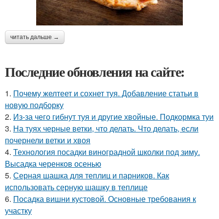
читать дальше →
Последние обновления на сайте:
1.
Почему желтеет и сохнет туя. Добавление статьи в
новую подборку
2.
Из-за чего гибнут туя и другие хвойные. Подкормка туи
3.
На туях черные ветки, что делать. Что делать, если
почернели ветки и хвоя
4.
Технология посадки виноградной школки под зиму.
Высадка черенков осенью
5.
Серная шашка для теплиц и парников. Как
использовать серную шашку в теплице
6.
Посадка вишни кустовой. Основные требования к
участку