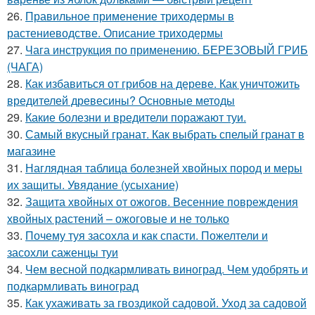
26.
Правильное применение триходермы в
растениеводстве. Описание триходермы
27.
Чага инструкция по применению. БЕРЕЗОВЫЙ ГРИБ
(ЧАГА)
28.
Как избавиться от грибов на дереве. Как уничтожить
вредителей древесины? Основные методы
29.
Какие болезни и вредители поражают туи.
30.
Самый вкусный гранат. Как выбрать спелый гранат в
магазине
31.
Наглядная таблица болезней хвойных пород и меры
их защиты. Увядание (усыхание)
32.
Защита хвойных от ожогов. Весенние повреждения
хвойных растений – ожоговые и не только
33.
Почему туя засохла и как спасти. Пожелтели и
засохли саженцы туи
34.
Чем весной подкармливать виноград. Чем удобрять и
подкармливать виноград
35.
Как ухаживать за гвоздикой садовой. Уход за садовой