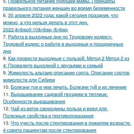
5.
Правильное питание будущей мамы. Принципы
правильного питания женщин во время беременности
6.
30 апреля 2022 года: какой сегодня праздник, что
можно, а что нельзя делать в этот ден.
2022,&nbsp0:10&nbsp /&nbsp
7.
Работа в выходные дни по Трудовому кодексу.
Трудовой кодекс о работе в выходные и праздничные
дни
8.
Как провести выходные с пользой. Метод 2 Метод 2 из
4: Проведите выходной с друзьями и семьей
9.
Жимолость альтаир описание сорта. Описание сортов
жимолости для Сибири
10.
Болезни туи и чем лечить. Болезни туй и их лечение
11.
Выращивание садовой гвоздики в теплице.
Особенности выращивания
12.
Чай из веток смородины польза и вред для.
Полезные свойства и противопоказания
13.
Что учесть после стентирования в пожилом возрасте.
4 совета пациентам после стентирования