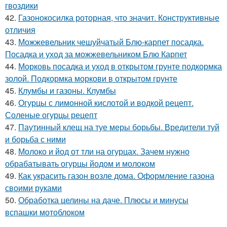
гвоздики
42.
Газонокосилка роторная, что значит. Конструктивные
отличия
43.
Можжевельник чешуйчатый Блю-карпет посадка.
Посадка и уход за можжевельником Блю Карпет
44.
Морковь посадка и уход в открытом грунте подкормка
золой. Подкормка моркови в открытом грунте
45.
Клумбы и газоны. Клумбы
46.
Огурцы с лимонной кислотой и водкой рецепт.
Соленые огурцы рецепт
47.
Паутинный клещ на туе меры борьбы. Вредители туй
и борьба с ними
48.
Молоко и йод от тли на огурцах. Зачем нужно
обрабатывать огурцы йодом и молоком
49.
Как украсить газон возле дома. Оформление газона
своими руками
50.
Обработка целины на даче. Плюсы и минусы
вспашки мотоблоком