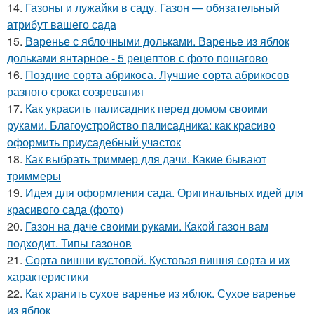
14.
Газоны и лужайки в саду. Газон — обязательный
атрибут вашего сада
15.
Варенье с яблочными дольками. Варенье из яблок
дольками янтарное - 5 рецептов с фото пошагово
16.
Поздние сорта абрикоса. Лучшие сорта абрикосов
разного срока созревания
17.
Как украсить палисадник перед домом своими
руками. Благоустройство палисадника: как красиво
оформить приусадебный участок
18.
Как выбрать триммер для дачи. Какие бывают
триммеры
19.
Идея для оформления сада. Оригинальных идей для
красивого сада (фото)
20.
Газон на даче своими руками. Какой газон вам
подходит. Типы газонов
21.
Сорта вишни кустовой. Кустовая вишня сорта и их
характеристики
22.
Как хранить сухое варенье из яблок. Сухое варенье
из яблок