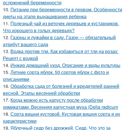
осложнений беременности
10.
Питание при беременности в первом. Особенности
диеты на этапе вынашивания ребенка
11.
Полезный чай из веточек деревьев и кустарников.
Что хорошего в голых деревьях?
12.
Газоны и лужайки в саду. Газон — обязательный
атрибут вашего сада
13.
Водка против тли. Как избавиться от тли на розах:
Рецепт с водкой
14.
Инжир домашний уход. Описание и виды культуры
15.
Летние сорта яблок. 50 сортов яблок с фото и
описаниями
16.
Обработка сада от болезней и вредителей ранней
весной. Этапы весенней обработки
17.
Когда можно есть капусту после обработки
химикатами. Весенняя капустная муха (Delia radicum
18.
Сорта вишни кустовой. Кустовая вишня сорта и их
характеристики
19.
Яблочный сидр без дрожжей. Сидр. Что это за