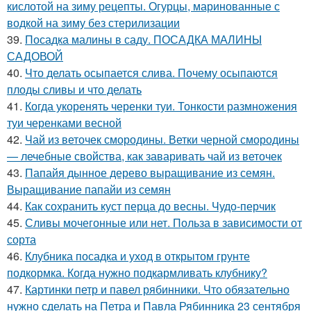
кислотой на зиму рецепты. Огурцы, маринованные с
водкой на зиму без стерилизации
39.
Посадка малины в саду. ПОСАДКА МАЛИНЫ
САДОВОЙ
40.
Что делать осыпается слива. Почему осыпаются
плоды сливы и что делать
41.
Когда укоренять черенки туи. Тонкости размножения
туи черенками весной
42.
Чай из веточек смородины. Ветки черной смородины
— лечебные свойства, как заваривать чай из веточек
43.
Папайя дынное дерево выращивание из семян.
Выращивание папайи из семян
44.
Как сохранить куст перца до весны. Чудо-перчик
45.
Сливы мочегонные или нет. Польза в зависимости от
сорта
46.
Клубника посадка и уход в открытом грунте
подкормка. Когда нужно подкармливать клубнику?
47.
Картинки петр и павел рябинники. Что обязательно
нужно сделать на Петра и Павла Рябинника 23 сентября