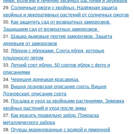
ними. Болезни и лечение хвойных растений и деревьев
29.
Солнечные ожоги у хвойных. Надёжная защита
хвойных и декоративных растений от солнечных ожогов
30.
Как защитить сад от возвратных заморозков.
Защищаем сад от возвратных заморозков
31.
Шашка дымовые против заморозков. Защита
деревьев от заморозков
32.
Яблони с яблоками. Сорта яблок, которые
плодоносят летом
33.
Летний сорт яблон. 50 сортов яблок с фото и
описаниями
34.
Черешня донецкая красавица.
35.
Вишня лозновская описание сорта. Вишня
Лозновская: описание сорта
36.
Посадка и уход за хвойными растениями. Зимовка
хвойных растений и уход после зимы
37.
Как красить правильно забор. Покраска
металлического забора
38.
Огурцы маринованные с водкой и лимонной