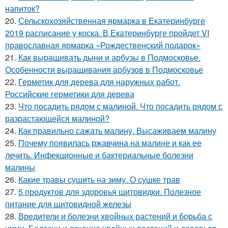
напиток?
20.
Сельскохозяйственная ярмарка в Екатеринбурге
2019 расписание у коска. В Екатеринбурге пройдет VI
православная ярмарка «Рождественский подарок»
21.
Как выращивать дыни и арбузы в Подмосковье.
Особенности выращивания арбузов в Подмосковье
22.
Герметик для дерева для наружных работ.
Российские герметики для дерева
23.
Что посадить рядом с малиной. Что посадить рядом с
разрастающейся малиной?
24.
Как правильно сажать малину. Высаживаем малину
25.
Почему появилась ржавчина на малине и как ее
лечить. Инфекционные и бактериальные болезни
малины
26.
Какие травы сушить на зиму. О сушке трав
27.
5 продуктов для здоровья щитовидки. Полезное
питание для щитовидной железы
28.
Вредители и болезни хвойных растений и борьба с