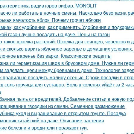
рактеристика радиаторов рифар. MONOLIT
асно ли работать в ночные смены. Насколько безопасна ра
рькая ямчатость яблок. Почему горчат яблоки
миак, как удобрение, как применять. Удобрения и подкормк
кой газон лучше посадить на даче. Цены на газон
о такое школка растений. Школка для сеянцев, черенков и 
к и сколько варить яблочное варенье в домашних условиях
лочное варенье без варки. Классические рецепты
жна ли герметизация швов в брусовом доме. Нужна ли герм
м заделать щели между бревнами в доме. Технология задел
к правильно посадить малину осенью. Сроки посадки в отк
д соль горчица для суставов. Боль в коленях уйдёт за 2 ча
з
бачная пыль от вредителей. Добавление статьи в новую по
ращивание гвоздики из семян. Семенное размножение
убника уход и выращивание в открытом грунте. Посадка
монник китайский на даче. Описание растения
кие болезни и вредители поражают туи.