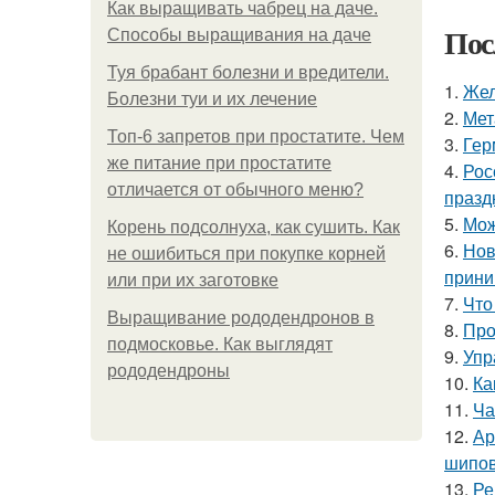
Как выращивать чабрец на даче.
Пос
Способы выращивания на даче
Туя брабант болезни и вредители.
1.
Жел
Болезни туи и их лечение
2.
Мет
Топ-6 запретов при простатите. Чем
3.
Гер
же питание при простатите
4.
Рос
отличается от обычного меню?
празд
5.
Мож
Корень подсолнуха, как сушить. Как
6.
Нов
не ошибиться при покупке корней
прини
или при их заготовке
7.
Что
Выращивание рододендронов в
8.
Про
подмосковье. Как выглядят
9.
Упр
рододендроны
10.
Ка
11.
Ча
12.
Ар
шипов
13.
Ре