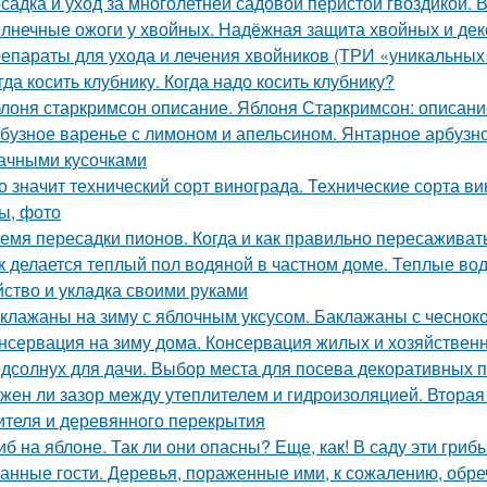
садка и уход за многолетней садовой перистой гвоздикой. 
лнечные ожоги у хвойных. Надёжная защита хвойных и дек
епараты для ухода и лечения хвойников (ТРИ «уникальных
гда косить клубнику. Когда надо косить клубнику?
лоня старкримсон описание. Яблоня Старкримсон: описание
бузное варенье с лимоном и апельсином. Янтарное арбузно
ачными кусочками
о значит технический сорт винограда. Технические сорта ви
ы, фото
емя пересадки пионов. Когда и как правильно пересаживат
к делается теплый пол водяной в частном доме. Теплые во
йство и укладка своими руками
клажаны на зиму с яблочным уксусом. Баклажаны с чесноко
нсервация на зиму дома. Консервация жилых и хозяйствен
дсолнух для дачи. Выбор места для посева декоративных 
жен ли зазор между утеплителем и гидроизоляцией. Втора
ителя и деревянного перекрытия
иб на яблоне. Так ли они опасны? Еще, как! В саду эти гри
анные гости. Деревья, пораженные ими, к сожалению, обре