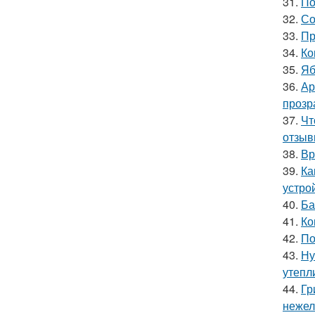
31.
По
32.
Со
33.
Пр
34.
Ко
35.
Яб
36.
Ар
прозр
37.
Чт
отзыв
38.
Вр
39.
Ка
устро
40.
Ба
41.
Ко
42.
По
43.
Ну
утепл
44.
Гр
нежел