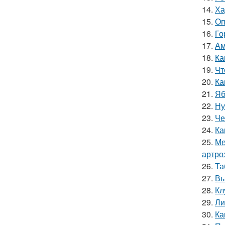
14.
Ха
15.
Оп
16.
Го
17.
Ам
18.
Ка
19.
Чт
20.
Ка
21.
Яб
22.
Ну
23.
Че
24.
Ка
25.
Ме
артро
26.
Та
27.
Вы
28.
Кл
29.
Ли
30.
Ка