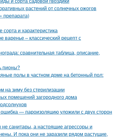
Виды и сорта садовой гвоздики
оративных растений от солнечных ожогов
» препарата)
 сорта и характеристика
е варенье – классический рецепт с
нограда: сравнительная таблица, описание,
ь пионы?
дяные полы в частном доме на бетонный пол:
м на зиму без стерилизации
ных помещений загородного дома
подсолнухов
я ошибка — пароизоляцию уложили с двух сторон
бы не санитары, а настоящие агрессоры и
чены. И пока они не заразили рядом растущие,