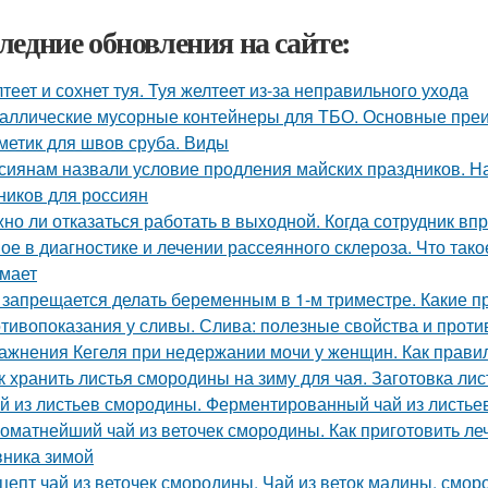
ледние обновления на сайте:
теет и сохнет туя. Туя желтеет из-за неправильного ухода
аллические мусорные контейнеры для ТБО. Основные пре
метик для швов сруба. Виды
сиянам назвали условие продления майских праздников. Н
ников для россиян
но ли отказаться работать в выходной. Когда сотрудник вп
ое в диагностике и лечении рассеянного склероза. Что так
мает
 запрещается делать беременным в 1-м триместре. Какие п
тивопоказания у сливы. Слива: полезные свойства и прот
ажнения Кегеля при недержании мочи у женщин. Как прав
к хранить листья смородины на зиму для чая. Заготовка ли
й из листьев смородины. Ферментированный чай из листье
оматнейший чай из веточек смородины. Как приготовить ле
ника зимой
цепт чай из веточек смородины. Чай из веток малины, смо