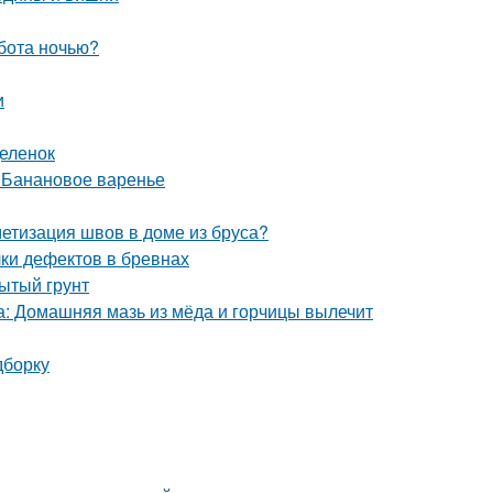
бота ночью?
и
деленок
. Банановое варенье
етизация швов в доме из бруса?
ки дефектов в бревнах
рытый грунт
са: Домашняя мазь из мёда и горчицы вылечит
дборку