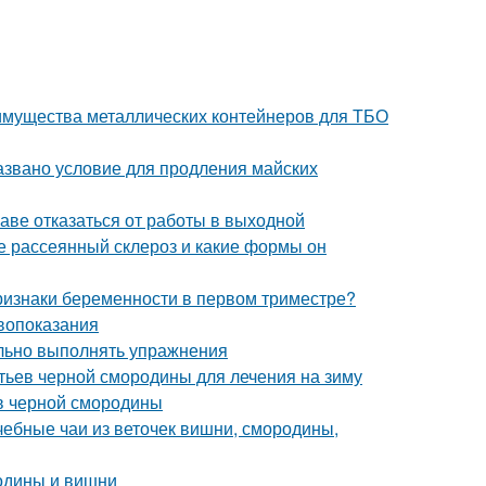
имущества металлических контейнеров для ТБО
азвано условие для продления майских
раве отказаться от работы в выходной
ое рассеянный склероз и какие формы он
ризнаки беременности в первом триместре?
ивопоказания
ильно выполнять упражнения
стьев черной смородины для лечения на зиму
в черной смородины
чебные чаи из веточек вишни, смородины,
родины и вишни