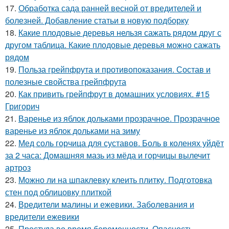
17.
Обработка сада ранней весной от вредителей и
болезней. Добавление статьи в новую подборку
18.
Какие плодовые деревья нельзя сажать рядом друг с
другом таблица. Какие плодовые деревья можно сажать
рядом
19.
Польза грейпфрута и противопоказания. Состав и
полезные свойства грейпфрута
20.
Как привить грейпфрут в домашних условиях. #15
Григорич
21.
Варенье из яблок дольками прозрачное. Прозрачное
варенье из яблок дольками на зиму
22.
Мед соль горчица для суставов. Боль в коленях уйдёт
за 2 часа: Домашняя мазь из мёда и горчицы вылечит
артроз
23.
Можно ли на шпаклевку клеить плитку. Подготовка
стен под облицовку плиткой
24.
Вредители малины и ежевики. Заболевания и
вредители ежевики
25.
Простуда во время беременности. Опасность