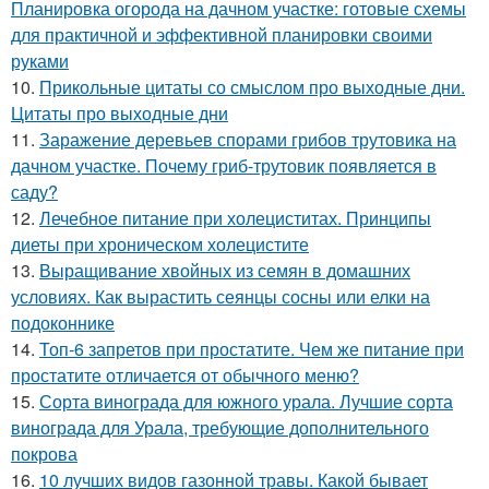
Планировка огорода на дачном участке: готовые схемы
для практичной и эффективной планировки своими
руками
10.
Прикольные цитаты со смыслом про выходные дни.
Цитаты про выходные дни
11.
Заражение деревьев спорами грибов трутовика на
дачном участке. Почему гриб-трутовик появляется в
саду?
12.
Лечебное питание при холециститах. Принципы
диеты при хроническом холецистите
13.
Выращивание хвойных из семян в домашних
условиях. Как вырастить сеянцы сосны или елки на
подоконнике
14.
Топ-6 запретов при простатите. Чем же питание при
простатите отличается от обычного меню?
15.
Сорта винограда для южного урала. Лучшие сорта
винограда для Урала, требующие дополнительного
покрова
16.
10 лучших видов газонной травы. Какой бывает