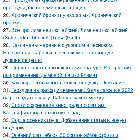
простуды для беременных женщин
26.
Хронический бронхит у взрослых. Хронический
бронхит
27.
Все про лимонник китайский. Лимонник китайский
(Schis ndra chin nsis (Turcz.)Baill.)
28.
Баклажаны жареные с укропом и чесноком.
Баклажаны, жареные с чесноком на сковороде —
лучшие рецепты
29.
Серная шашка при какой температуре. Инструкция
по применению дымовой шашки Климат
30.
Как вырастить многолетнюю гвоздику. Описание
31.
Гвоздика на рассаду семенами. Когда сажать в 2022
на рассаду гвоздику Шабо и в каком месяце
32.
Сроки созревания винограда по сортам.
Классификация сортов винограда
33.
Сорта осенних груш. Добавление статьи в новую
подборку
34.
Осенний сорт яблок. 50 сортов яблок с фото и