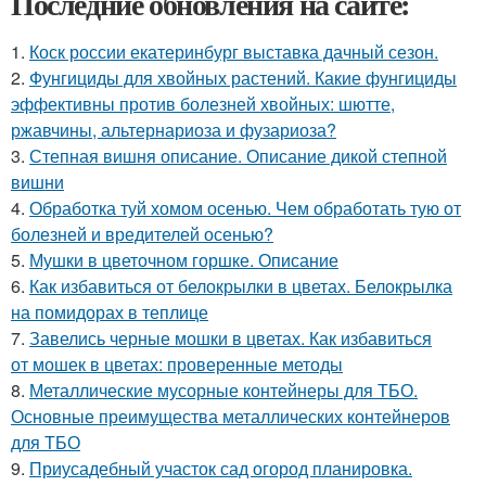
Последние обновления на сайте:
1.
Коск россии екатеринбург выставка дачный сезон.
2.
Фунгициды для хвойных растений. Какие фунгициды
эффективны против болезней хвойных: шютте,
ржавчины, альтернариоза и фузариоза?
3.
Степная вишня описание. Описание дикой степной
вишни
4.
Обработка туй хомом осенью. Чем обработать тую от
болезней и вредителей осенью?
5.
Мушки в цветочном горшке. Описание
6.
Как избавиться от белокрылки в цветах. Белокрылка
на помидорах в теплице
7.
Завелись черные мошки в цветах. Как избавиться
от мошек в цветах: проверенные методы
8.
Металлические мусорные контейнеры для ТБО.
Основные преимущества металлических контейнеров
для ТБО
9.
Приусадебный участок сад огород планировка.