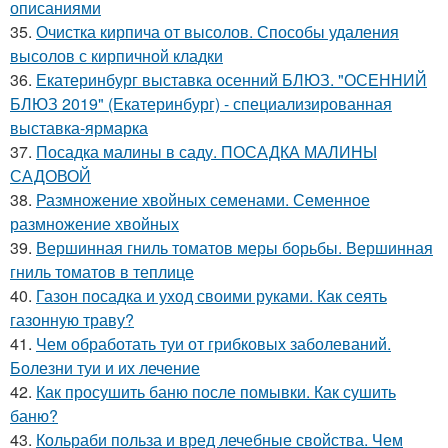
описаниями
35.
Очистка кирпича от высолов. Способы удаления
высолов с кирпичной кладки
36.
Екатеринбург выставка осенний БЛЮЗ. "ОСЕННИЙ
БЛЮЗ 2019" (Екатеринбург) - специализированная
выставка-ярмарка
37.
Посадка малины в саду. ПОСАДКА МАЛИНЫ
САДОВОЙ
38.
Размножение хвойных семенами. Семенное
размножение хвойных
39.
Вершинная гниль томатов меры борьбы. Вершинная
гниль томатов в теплице
40.
Газон посадка и уход своими руками. Как сеять
газонную траву?
41.
Чем обработать туи от грибковых заболеваний.
Болезни туи и их лечение
42.
Как просушить баню после помывки. Как сушить
баню?
43.
Кольраби польза и вред лечебные свойства. Чем