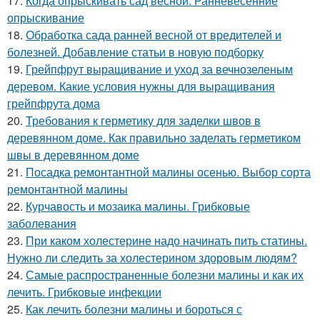
17.
Когда опрыскивать сад весной. Ранневесенние
опрыскивание
18.
Обработка сада ранней весной от вредителей и
болезней. Добавление статьи в новую подборку
19.
Грейпфрут выращивание и уход за вечнозеленым
деревом. Какие условия нужны для выращивания
грейпфрута дома
20.
Требования к герметику для заделки швов в
деревянном доме. Как правильно заделать герметиком
швы в деревянном доме
21.
Посадка ремонтантной малины осенью. Выбор сорта
ремонтантной малины
22.
Курчавость и мозаика малины. Грибковые
заболевания
23.
При каком холестерине надо начинать пить статины.
Нужно ли следить за холестерином здоровым людям?
24.
Самые распространенные болезни малины и как их
лечить. Грибковые инфекции
25.
Как лечить болезни малины и бороться с