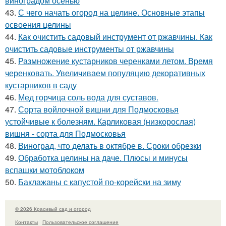
виноградом осенью
43.
С чего начать огород на целине. Основные этапы
освоения целины
44.
Как очистить садовый инструмент от ржавчины. Как
очистить садовые инструменты от ржавчины
45.
Размножение кустарников черенками летом. Время
черенковать. Увеличиваем популяцию декоративных
кустарников в саду
46.
Мед горчица соль вода для суставов.
47.
Сорта войлочной вишни для Подмосковья
устойчивые к болезням. Карликовая (низкорослая)
вишня - сорта для Подмосковья
48.
Виноград, что делать в октябре в. Сроки обрезки
49.
Обработка целины на даче. Плюсы и минусы
вспашки мотоблоком
50.
Баклажаны с капустой по-корейски на зиму
© 2026 Красивый сад и огород
Контакты
Пользовательское соглашение