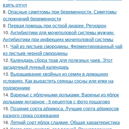
взять отгул
8.
Опасные симптомы при беременности. Симптомы
осложнений беременности
9.
Первая помощь при острой диарее. Регидрон
10.
Антибиотики для мочеполовой системы мужчин.
Антибиотики при инфекциях мочеполовой системы
11.
Чай из листьев смородины. Ферментированный чай
из листьев черной смородины
12.
Календарь сбора трав для полезных чаев. Этот
загадочный лунный календарь
13.
Выращивание хвойных из семян в домашних
условиях. Как вырастить сеянцы сосны или елки на
подоконнике
14.
Варенье с яблочными дольками. Варенье из яблок
дольками янтарное - 5 рецептов с фото пошагово
15.
Поздние сорта абрикоса. Лучшие сорта абрикосов
разного срока созревания
16.
Летний сорт яблок сладкие. Общая характеристика