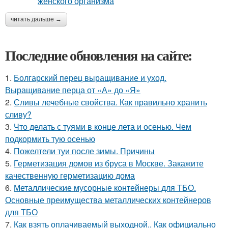
читать дальше →
Последние обновления на сайте:
1.
Болгарский перец выращивание и уход.
Выращивание перца от «А» до «Я»
2.
Сливы лечебные свойства. Как правильно хранить
сливу?
3.
Что делать с туями в конце лета и осенью. Чем
подкормить тую осенью
4.
Пожелтели туи после зимы. Причины
5.
Герметизация домов из бруса в Москве. Закажите
качественную герметизацию дома
6.
Металлические мусорные контейнеры для ТБО.
Основные преимущества металлических контейнеров
для ТБО
7.
Как взять оплачиваемый выходной.. Как официально