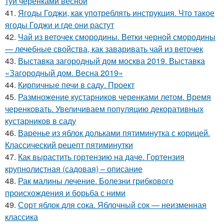
туи черенками весной
41.
Ягоды Годжи, как употреблять инструкция. Что такое
ягоды Годжи и где они растут
42.
Чай из веточек смородины. Ветки черной смородины
— лечебные свойства, как заваривать чай из веточек
43.
Выставка загородный дом москва 2019. Выставка
«Загородный дом. Весна 2019»
44.
Кирпичные печи в саду. Проект
45.
Размножение кустарников черенками летом. Время
черенковать. Увеличиваем популяцию декоративных
кустарников в саду
46.
Варенье из яблок дольками пятиминутка с корицей.
Классический рецепт пятиминутки
47.
Как вырастить гортензию на даче. Гортензия
крупнолистная (садовая) – описание
48.
Рак малины лечение. Болезни грибкового
происхождения и борьба с ними
49.
Сорт яблок для сока. Яблочный сок — неизменная
классика