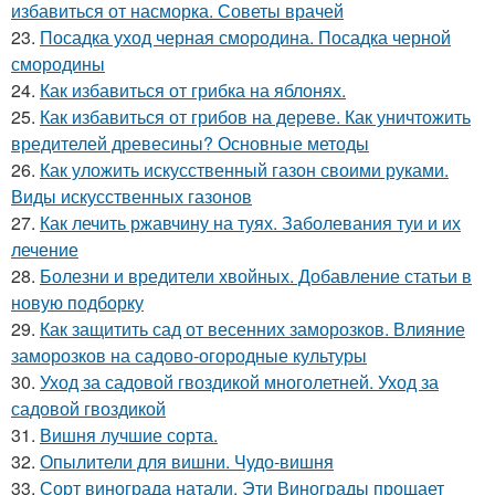
избавиться от насморка. Советы врачей
23.
Посадка уход черная смородина. Посадка черной
смородины
24.
Как избавиться от грибка на яблонях.
25.
Как избавиться от грибов на дереве. Как уничтожить
вредителей древесины? Основные методы
26.
Как уложить искусственный газон своими руками.
Виды искусственных газонов
27.
Как лечить ржавчину на туях. Заболевания туи и их
лечение
28.
Болезни и вредители хвойных. Добавление статьи в
новую подборку
29.
Как защитить сад от весенних заморозков. Влияние
заморозков на садово-огородные культуры
30.
Уход за садовой гвоздикой многолетней. Уход за
садовой гвоздикой
31.
Вишня лучшие сорта.
32.
Опылители для вишни. Чудо-вишня
33.
Сорт винограда натали. Эти Винограды прощает