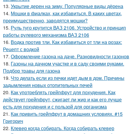
13.
Укрытие дерен на зиму. Популярные виды дёрена
14.
Мошки в фиалках, как избавиться. В каких цветах,
преимущественно, заводятся мошки?
15.
Руль туго крутится ВАЗ 2106. Устройство и принцип
работы рулевого механизма ВАЗ 2106
16.
Водка против тли. Как избавиться от тли на розах:
Рецепт с водкой
17.
Оформление газона на даче. Разновидности газонов
18.
Газоны на дачном участке и в саду своими руками.
Подбор травы для газона
19.
Что делать если из печки идет дым в дом. Причины
задымления новых отопительных печей
20.
Как употреблять грейпфрут для похудения. Как
действует грейпфрут, сжигает ли жир и как его лучше
есть для похудения и с пользой для организма
21.
Как привить грейпфрут в домашних условиях. #15
Григорич
22.
Клевер когда собирать. Когда собирать клевер