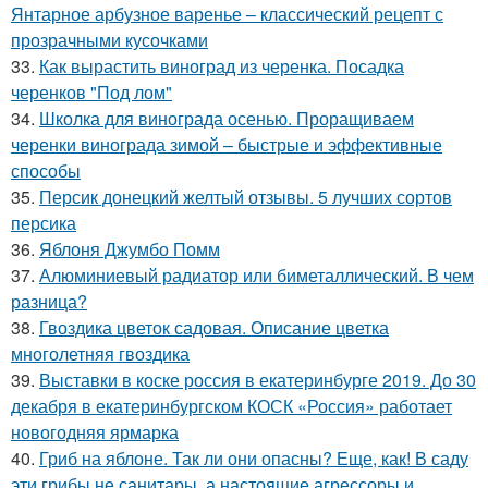
Янтарное арбузное варенье – классический рецепт с
прозрачными кусочками
33.
Как вырастить виноград из черенка. Посадка
черенков "Под лом"
34.
Школка для винограда осенью. Проращиваем
черенки винограда зимой – быстрые и эффективные
способы
35.
Персик донецкий желтый отзывы. 5 лучших сортов
персика
36.
Яблоня Джумбо Помм
37.
Алюминиевый радиатор или биметаллический. В чем
разница?
38.
Гвоздика цветок садовая. Описание цветка
многолетняя гвоздика
39.
Выставки в коске россия в екатеринбурге 2019. До 30
декабря в екатеринбургском КОСК «Россия» работает
новогодняя ярмарка
40.
Гриб на яблоне. Так ли они опасны? Еще, как! В саду
эти грибы не санитары, а настоящие агрессоры и