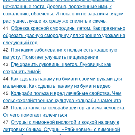
нежеланные гости. Деревья, пораженные ими, к
сожалению, обречены. И пока они не заразили рядом
растущие, лучше их сразу же спилить и сжечь.
41.
Обрезка красной смородины летом. Как правильно
обрезать красную смородину для хорошего урожая на
следующий год
42.
При каких заболеваниях нельзя есть квашеную
капусту. Помогает улучшить пищеварение
43.
Где хранить луковицы цветов. Луковицы: как
сохранить зимой
44.
Как сделать панаму из бумаги своими руками для
мальчиков. Как сделать панаму из бумаги видео
45.
Кольраби польза и вред лечебные свойства. Чем
сельскохозяйственная культура кольраби знаменита
46.
Польза капусты кольраби для организма человека.
От чего помогает излечиться
47.
Огурцы с лимонной кислотой и водкой на зиму в
литровых банках. Огурцы «Рябиновые» с лимонной