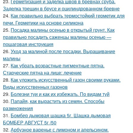
23.
Герметизация и заделка швов в бревнах сруба.
Заделка трещин в брусе и оцилиндрованном бревне
24.
Как правильно выбрать термостойкий герметик для
печи. Герметики на основе силикона
25.
Посадка малины осенью в открытый грунт. Как
правильно посадить саженцы малины осенью —
пошаговая инструкция
26.
Уход за малиной после посадки. Выращивание
малины
27.
Как убрать возрастные пигментные пятна.
Старческие пятна на лице: лечение
28.
Как уложить искусственный газон своими руками.
Виды искусственных газонов
29.
Болезни туи и как их избежать. По видам туй
30.
Папайя, как вырастить из семян. Способы
размножения
31.
Бомбер дымовая шашка 5г. Шашка дымовая
БОМБЕР АВГУСТ 5г /50
32.
Арбузное варенье с лимоном и апельсином.