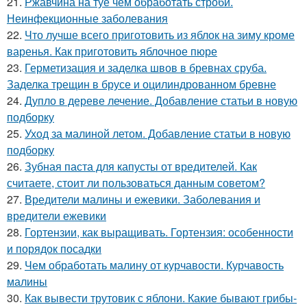
21.
Ржавчина на туе чем обработать строби.
Неинфекционные заболевания
22.
Что лучше всего приготовить из яблок на зиму кроме
варенья. Как приготовить яблочное пюре
23.
Герметизация и заделка швов в бревнах сруба.
Заделка трещин в брусе и оцилиндрованном бревне
24.
Дупло в дереве лечение. Добавление статьи в новую
подборку
25.
Уход за малиной летом. Добавление статьи в новую
подборку
26.
Зубная паста для капусты от вредителей. Как
считаете, стоит ли пользоваться данным советом?
27.
Вредители малины и ежевики. Заболевания и
вредители ежевики
28.
Гортензии, как выращивать. Гортензия: особенности
и порядок посадки
29.
Чем обработать малину от курчавости. Курчавость
малины
30.
Как вывести трутовик с яблони. Какие бывают грибы-