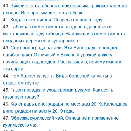
40.
Зимние сорта яблонь с длительным сроком хранения
плодов. Всё про зимние сорта яблок
41.
Когда спеет вишня. Созрела вишня в саду
42.
Таблица совместимости плодовых деревьев и
кустарников в саду таблица. Наилучшая совместимость
плодовых деревьев и кустарников
43.
Сорт винограда натали. Эти Винограды прощает
ошибки, дают Отличный и Вкусный урожай даже у
начинающих садоводов. Рассказываю, почему именно
эти сорта
44.
Чем болеет капуста. Виды болезней капусты в
открытом грунте
45.
Газон посадка и уход своими руками. Как сеять
газонную траву?
46.
Календарь виноградаря по месяцам 2019. Календарь
виноградаря на весну 2019 года
47.
Обрезка курильский чай. Описание и применение
курильского чая