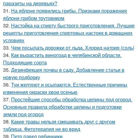
паразиты на деревьях?
31.
На яблоне появились грибы. Признаки поражения
яблони грибом трутовиком
32.
Настойка на спирту быстрого приготовления. Лучшие
рецепты приготовления спиртовых настоек в домашних
условиях
33.
Чем посыпать дорожки от льда. Хлорид натрия (соль)
34.
Как вырастить виноград в челябинской области.
Подходящие сорта
35.
Дезинфекция почвы в саду. Добавление статьи в
новую подборку
36.
Туи желтеют и осыпаются. Естественные причины
изменения окраски хвои осенью
37.
Простейшие способы обработка целины под огород.
Основные правила обработки целины и подготовки
земли под огород
38.
Какие травы нельзя смешивать друг с другом
таблица. Фитотерапия не во вред
39.
Петр павел рябинники.