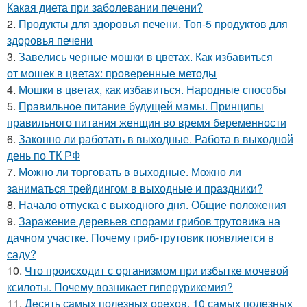
Какая диета при заболевании печени?
2.
Продукты для здоровья печени. Топ-5 продуктов для
здоровья печени
3.
Завелись черные мошки в цветах. Как избавиться
от мошек в цветах: проверенные методы
4.
Мошки в цветах, как избавиться. Народные способы
5.
Правильное питание будущей мамы. Принципы
правильного питания женщин во время беременности
6.
Законно ли работать в выходные. Работа в выходной
день по ТК РФ
7.
Можно ли торговать в выходные. Можно ли
заниматься трейдингом в выходные и праздники?
8.
Начало отпуска с выходного дня. Общие положения
9.
Заражение деревьев спорами грибов трутовика на
дачном участке. Почему гриб-трутовик появляется в
саду?
10.
Что происходит с организмом при избытке мочевой
ксилоты. Почему возникает гиперурикемия?
11.
Десять самых полезных орехов. 10 самых полезных