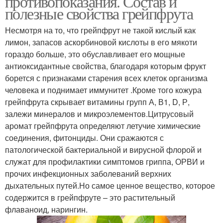
противопоказания. Состав и
полезные свойства грейпфрута
Несмотря на то, что грейпфрут не такой кислый как
лимон, запасов аскорбиновой кислоты в его мякоти
гораздо больше, это обуславливает его мощные
антиоксидантные свойства, благодаря которым фрукт
борется с признаками старения всех клеток организма
человека и поднимает иммунитет .Кроме того кожура
грейпфрута скрывает витамины групп А, В1, D, Р,
залежи минералов и микроэлементов.Цитрусовый
аромат грейпфрута определяют летучие химические
соединения, фитонциды. Они сражаются с
патологической бактериальной и вирусной флорой и
служат для профилактики симптомов гриппа, ОРВИ и
прочих инфекционных заболеваний верхних
дыхательных путей.Но самое ценное вещество, которое
содержится в грейпфруте – это растительный
флаваноид, нарингин.