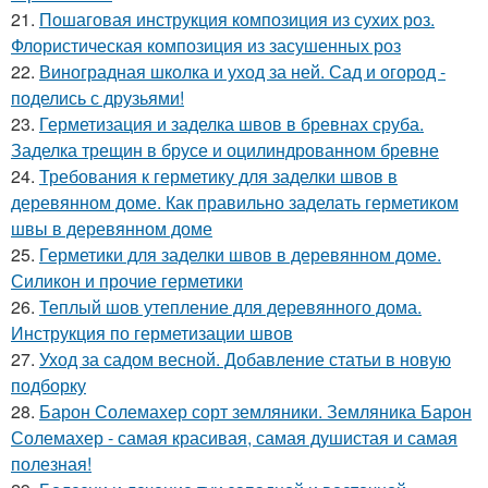
21.
Пошаговая инструкция композиция из сухих роз.
Флористическая композиция из засушенных роз
22.
Виноградная школка и уход за ней. Сад и огород -
поделись с друзьями!
23.
Герметизация и заделка швов в бревнах сруба.
Заделка трещин в брусе и оцилиндрованном бревне
24.
Требования к герметику для заделки швов в
деревянном доме. Как правильно заделать герметиком
швы в деревянном доме
25.
Герметики для заделки швов в деревянном доме.
Силикон и прочие герметики
26.
Теплый шов утепление для деревянного дома.
Инструкция по герметизации швов
27.
Уход за садом весной. Добавление статьи в новую
подборку
28.
Барон Солемахер сорт земляники. Земляника Барон
Солемахер - самая красивая, самая душистая и самая
полезная!