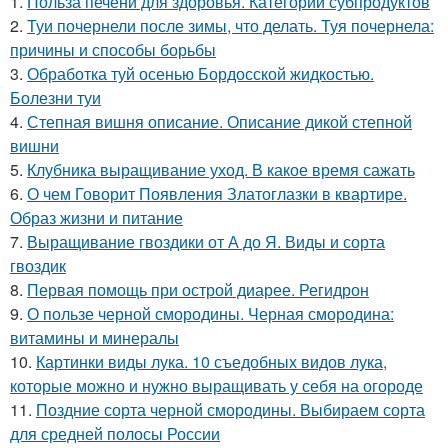
1.
Польза печени для здоровья. Категории субпродуктов
2.
Туи почернели после зимы, что делать. Туя почернела:
причины и способы борьбы
3.
Обработка туй осенью Бордосской жидкостью.
Болезни туи
4.
Степная вишня описание. Описание дикой степной
вишни
5.
Клубника выращивание уход. В какое время сажать
6.
О чем Говорит Появления Златоглазки в квартире.
Образ жизни и питание
7.
Выращивание гвоздики от А до Я. Виды и сорта
гвоздик
8.
Первая помощь при острой диарее. Регидрон
9.
О пользе черной смородины. Черная смородина:
витамины и минералы
10.
Картинки виды лука. 10 съедобных видов лука,
которые можно и нужно выращивать у себя на огороде
11.
Поздние сорта черной смородины. Выбираем сорта
для средней полосы России