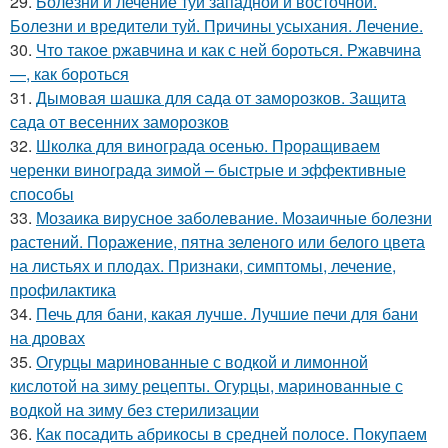
29.
Болезни и лечение туи западной и восточной.
Болезни и вредители туй. Причины усыхания. Лечение.
30.
Что такое ржавчина и как с ней бороться. Ржавчина
—, как бороться
31.
Дымовая шашка для сада от заморозков. Защита
сада от весенних заморозков
32.
Школка для винограда осенью. Проращиваем
черенки винограда зимой – быстрые и эффективные
способы
33.
Мозаика вирусное заболевание. Мозаичные болезни
растений. Поражение, пятна зеленого или белого цвета
на листьях и плодах. Признаки, симптомы, лечение,
профилактика
34.
Печь для бани, какая лучше. Лучшие печи для бани
на дровах
35.
Огурцы маринованные с водкой и лимонной
кислотой на зиму рецепты. Огурцы, маринованные с
водкой на зиму без стерилизации
36.
Как посадить абрикосы в средней полосе. Покупаем