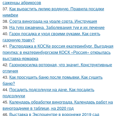
саженцы абрикосов
37.
Как вырастить лилию водяную. Правила посадки
нимфеи
38.
Сорта винограда на урале сорта. Инструкция
39.
На туях ржавчина. Заболевания туи и их лечение
40.
Газон посадка и уход своими руками. Как сеять
газонную траву?
41.
Распродажа в КОСКе россия екатеринбург. Выгодная
покупка: в екатеринбургском КОСК «Россия» открылась
выставка-ярмарка
42.
Газонокосилка роторная, что значит. Конструктивные
отличия
43.
Как просушить баню после помывки. Как сушить
баню?
44.
Посадить подсолнухи на даче. Как посадить
подсолнухи
45.
Календарь обработки винограда. Календарь работ на
винограднике в таблице, на 2020 год
46.
Выставка в Экспоцентре в воронеже 2019 сад