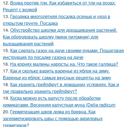
12.
Водка против тли. Как избавиться от тли на розах:
Рецепт с водкой
13.
Гвоздика многолетняя посадка осенью и уход в
открытом грунте. Посадка
14.
Обустройство школки для доращивания растений.
Как оборудовать школку (мини питомник) для
выращивания растений
15.
Как сделать газон на даче своими руками. Пошаговая
инструкция по посадке газона на даче
16.
На корнях малины наросты на. Что такое галлица?
17.
Как и сколько варить варенье из яблок на зиму.
Варенье из яблок: самые вкусные рецепты на зиму
18.
Как хранить грейпфрут в домашних условиях. Как и
где правильно хранить грейпфрут?
19.
Когда можно есть капусту после обработки
химикатами. Весенняя капустная муха (Delia radicum
20.
Герметизация швов дома из бревна. Как
загерметизировать швы с помощью акриловых
герметиков?