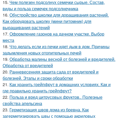
15.
Чем полезен подсолнух семечки сырые. Состав,
виды и польза семечек подсолнечника
16.
Обустройство школки для доращивания растений.
Как оборудовать школку (мини питомник) для
выращивания растений
17.
Оформление газонов на дачном участке. Выбор
места
18.
Что делать если из печки идет дым в дом. Причины
задымления новых отопительных печей
19.
Обработка малины весной от болезней и вредителей.
Обработка от вредителей
20.
Ранневесенняя защита сада от вредителей и
болезней. Этапы и сроки обработки
21.
Как хранить грейпфрут в домашних условиях. Как и
где правильно хранить грейпфрут?
22.
Польза и вред цитрусовых фруктов.. Полезные
свойства апельсина
23.
Герметизация швов дома из бревна. Как
загерметизировать швы с помощью акриловых