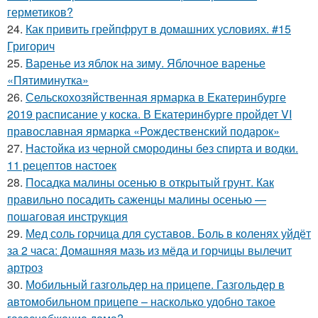
герметиков?
24.
Как привить грейпфрут в домашних условиях. #15
Григорич
25.
Варенье из яблок на зиму. Яблочное варенье
«Пятиминутка»
26.
Сельскохозяйственная ярмарка в Екатеринбурге
2019 расписание у коска. В Екатеринбурге пройдет VI
православная ярмарка «Рождественский подарок»
27.
Настойка из черной смородины без спирта и водки.
11 рецептов настоек
28.
Посадка малины осенью в открытый грунт. Как
правильно посадить саженцы малины осенью —
пошаговая инструкция
29.
Мед соль горчица для суставов. Боль в коленях уйдёт
за 2 часа: Домашняя мазь из мёда и горчицы вылечит
артроз
30.
Мобильный газгольдер на прицепе. Газгольдер в
автомобильном прицепе – насколько удобно такое