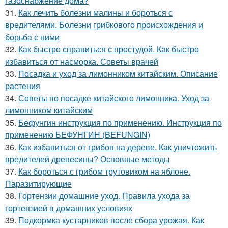
газоснабжение дома?
31.
Как лечить болезни малины и бороться с
вредителями. Болезни грибкового происхождения и
борьба с ними
32.
Как быстро справиться с простудой. Как быстро
избавиться от насморка. Советы врачей
33.
Посадка и уход за лимонником китайским. Описание
растения
34.
Советы по посадке китайского лимонника. Уход за
лимонником китайским
35.
Бефунгин инструкция по применению. Инструкция по
применению БЕФУНГИН (BEFUNGIN)
36.
Как избавиться от грибов на дереве. Как уничтожить
вредителей древесины? Основные методы
37.
Как бороться с грибом трутовиком на яблоне.
Паразитирующие
38.
Гортензии домашние уход. Правила ухода за
гортензией в домашних условиях
39.
Подкормка кустарников после сбора урожая. Как