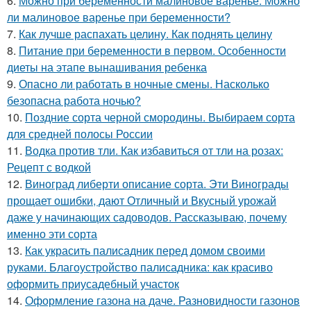
6.
Можно при беременности малиновое варенье. Можно
ли малиновое варенье при беременности?
7.
Как лучше распахать целину. Как поднять целину
8.
Питание при беременности в первом. Особенности
диеты на этапе вынашивания ребенка
9.
Опасно ли работать в ночные смены. Насколько
безопасна работа ночью?
10.
Поздние сорта черной смородины. Выбираем сорта
для средней полосы России
11.
Водка против тли. Как избавиться от тли на розах:
Рецепт с водкой
12.
Виноград либерти описание сорта. Эти Винограды
прощает ошибки, дают Отличный и Вкусный урожай
даже у начинающих садоводов. Рассказываю, почему
именно эти сорта
13.
Как украсить палисадник перед домом своими
руками. Благоустройство палисадника: как красиво
оформить приусадебный участок
14.
Оформление газона на даче. Разновидности газонов