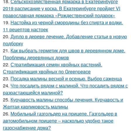
18.
Сельскохозяйственная ярмарка в Екатеринбурге
2019 расписание у коска. В Екатеринбурге пройдет VI
православная ярмарка «Рождественский подарок»
19.
Настойка из черной смородины без спирта и водки.
11 рецептов настоек
20.
Дупло в дереве лечение. Добавление статьи в новую
подборку
21.
Как выбрать герметик для швов в деревянном доме.
Проблемы деревянных домов
22.
Стратификация семян хвойных растений.
Стратификация хвойных по Greenpeace
23.
Посадка малины весной и осенью. Выбор саженца
24.
Что посадить рядом с малиной. Что посадить рядом с
разрастающейся малиной?
25.
Курчавость малины способы лечения. Курчавость и
Желтая карликовость малины
26.
Мобильный газгольдер на прицепе. Газгольдер в
автомобильном прицепе – насколько удобно такое
газоснабжение дома?