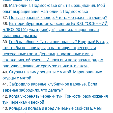
36.
Магнолии в Подмосковье опыт выращивания. Мой
опыт выращивания магнолии в Подмосковье
37.
Польза красный клевер. Что такое красный клевер?
38.
Екатеринбург выставка осенний БЛЮЗ. "ОСЕННИЙ
БЛЮЗ 2019" (Екатеринбург) - специализированная
выставка-ярмарка
39.
Гриб на яблоне. Так ли они опасны? Еще, как! В саду
эти грибы не санитары, а настоящие агрессоры и
нежеланные гости. Деревья, пораженные ими, к
сожалению, обречены. И пока они не заразили рядом
растущие, лучше их сразу же спилить и сжечь.
40.
Огурцы на зиму рецепты с мятой. Маринованные
огурцы с мятой
41.
Забродило варенье клубничное варенье. Если
варенье забродило, что делать?
42.
Когда укоренять черенки туи. Тонкости размножения
туи черенками весной
43.
Кольраби польза и вред лечебные свойства. Чем