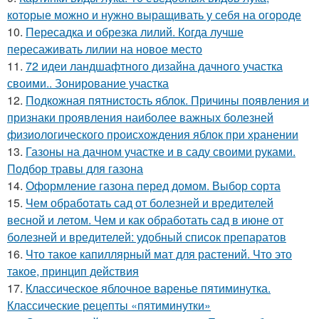
которые можно и нужно выращивать у себя на огороде
10.
Пересадка и обрезка лилий. Когда лучше
пересаживать лилии на новое место
11.
72 идеи ландшафтного дизайна дачного участка
своими.. Зонирование участка
12.
Подкожная пятнистость яблок. Причины появления и
признаки проявления наиболее важных болезней
физиологического происхождения яблок при хранении
13.
Газоны на дачном участке и в саду своими руками.
Подбор травы для газона
14.
Оформление газона перед домом. Выбор сорта
15.
Чем обработать сад от болезней и вредителей
весной и летом. Чем и как обработать сад в июне от
болезней и вредителей: удобный список препаратов
16.
Что такое капиллярный мат для растений. Что это
такое, принцип действия
17.
Классическое яблочное варенье пятиминутка.
Классические рецепты «пятиминутки»