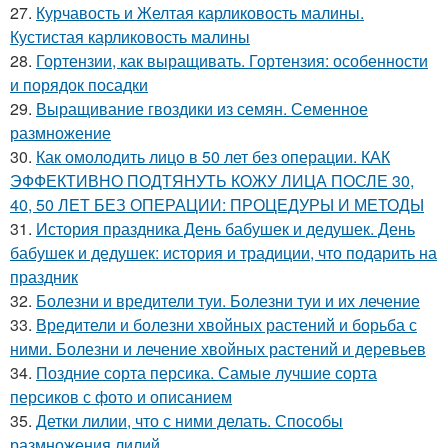
27.
Курчавость и Желтая карликовость малины.
Кустистая карликовость малины
28.
Гортензии, как выращивать. Гортензия: особенности
и порядок посадки
29.
Выращивание гвоздики из семян. Семенное
размножение
30.
Как омолодить лицо в 50 лет без операции. КАК
ЭФФЕКТИВНО ПОДТЯНУТЬ КОЖУ ЛИЦА ПОСЛЕ 30,
40, 50 ЛЕТ БЕЗ ОПЕРАЦИИ: ПРОЦЕДУРЫ И МЕТОДЫ
31.
История праздника День бабушек и дедушек. День
бабушек и дедушек: история и традиции, что подарить на
праздник
32.
Болезни и вредители туи. Болезни туи и их лечение
33.
Вредители и болезни хвойных растений и борьба с
ними. Болезни и лечение хвойных растений и деревьев
34.
Поздние сорта персика. Самые лучшие сорта
персиков с фото и описанием
35.
Детки лилии, что с ними делать. Способы
размножения лилий