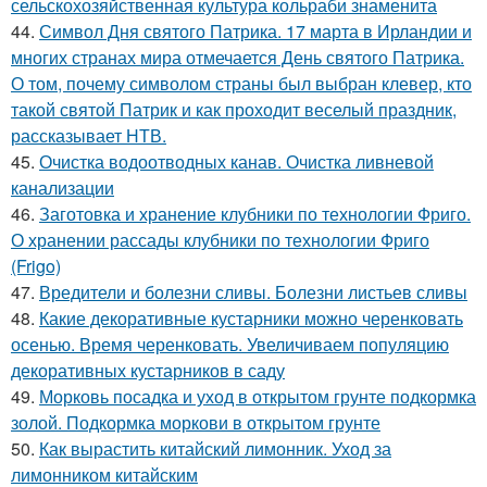
сельскохозяйственная культура кольраби знаменита
44.
Символ Дня святого Патрика. 17 марта в Ирландии и
многих странах мира отмечается День святого Патрика.
О том, почему символом страны был выбран клевер, кто
такой святой Патрик и как проходит веселый праздник,
рассказывает НТВ.
45.
Очистка водоотводных канав. Очистка ливневой
канализации
46.
Заготовка и хранение клубники по технологии Фриго.
О хранении рассады клубники по технологии Фриго
(Frigo)
47.
Вредители и болезни сливы. Болезни листьев сливы
48.
Какие декоративные кустарники можно черенковать
осенью. Время черенковать. Увеличиваем популяцию
декоративных кустарников в саду
49.
Морковь посадка и уход в открытом грунте подкормка
золой. Подкормка моркови в открытом грунте
50.
Как вырастить китайский лимонник. Уход за
лимонником китайским