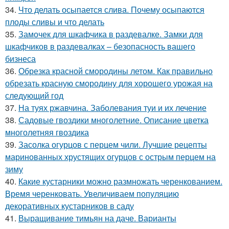
34.
Что делать осыпается слива. Почему осыпаются
плоды сливы и что делать
35.
Замочек для шкафчика в раздевалке. Замки для
шкафчиков в раздевалках – безопасность вашего
бизнеса
36.
Обрезка красной смородины летом. Как правильно
обрезать красную смородину для хорошего урожая на
следующий год
37.
На туях ржавчина. Заболевания туи и их лечение
38.
Садовые гвоздики многолетние. Описание цветка
многолетняя гвоздика
39.
Засолка огурцов с перцем чили. Лучшие рецепты
маринованных хрустящих огурцов с острым перцем на
зиму
40.
Какие кустарники можно размножать черенкованием.
Время черенковать. Увеличиваем популяцию
декоративных кустарников в саду
41.
Выращивание тимьян на даче. Варианты