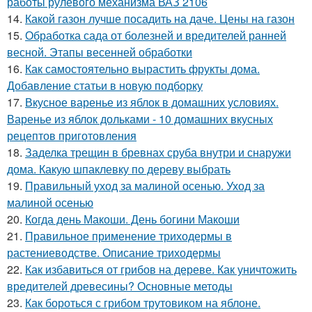
работы рулевого механизма ВАЗ 2106
14.
Какой газон лучше посадить на даче. Цены на газон
15.
Обработка сада от болезней и вредителей ранней
весной. Этапы весенней обработки
16.
Как самостоятельно вырастить фрукты дома.
Добавление статьи в новую подборку
17.
Вкусное варенье из яблок в домашних условиях.
Варенье из яблок дольками - 10 домашних вкусных
рецептов приготовления
18.
Заделка трещин в бревнах сруба внутри и снаружи
дома. Какую шпаклевку по дереву выбрать
19.
Правильный уход за малиной осенью. Уход за
малиной осенью
20.
Когда день Макоши. День богини Макоши
21.
Правильное применение триходермы в
растениеводстве. Описание триходермы
22.
Как избавиться от грибов на дереве. Как уничтожить
вредителей древесины? Основные методы
23.
Как бороться с грибом трутовиком на яблоне.