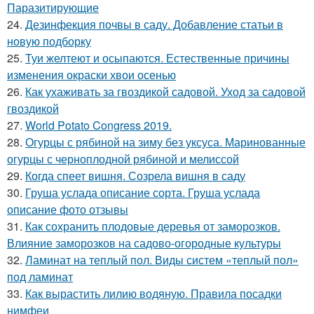
Паразитирующие
24.
Дезинфекция почвы в саду. Добавление статьи в
новую подборку
25.
Туи желтеют и осыпаются. Естественные причины
изменения окраски хвои осенью
26.
Как ухаживать за гвоздикой садовой. Уход за садовой
гвоздикой
27.
World Potato Congress 2019.
28.
Огурцы с рябиной на зиму без уксуса. Маринованные
огурцы с черноплодной рябиной и мелиссой
29.
Когда спеет вишня. Созрела вишня в саду
30.
Груша услада описание сорта. Груша услада
описание фото отзывы
31.
Как сохранить плодовые деревья от заморозков.
Влияние заморозков на садово-огородные культуры
32.
Ламинат на теплый пол. Виды систем «теплый пол»
под ламинат
33.
Как вырастить лилию водяную. Правила посадки
нимфеи