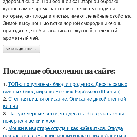
здоровья сырье. При осенней санитарной обрезке
кустов самое время заготовить ветки смородины,
которые, как плоды и листья, имеют лечебные свойства.
Зимой высушенные ветки черной смородины очень
пригодятся, чтобы заваривать вкусный, полезный,
ароматный чай.
читать дальше →
Последние обновления на сайте:
1.
ТОП-5 популярных блюд и продуктов. Десять самых
вкусных блюд мира по мнению Expressen (Швеция)
2.
Степная вишня описание. Описание дикой степной
вишни
3.
На туях черные ветки, что делать. Что делать, если
почернели ветки и хвоя
4.
Мошки в квартире откуда и как избавиться. Откуда
появляются домашние мошки и как от них избавиться