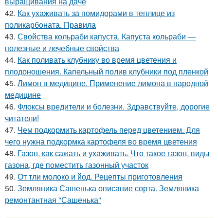
выращивания на даче
42.
Как ухаживать за помидорами в теплице из
поликарбоната. Правила
43.
Свойства кольраби капуста. Капуста кольраби —
полезные и лечебные свойства
44.
Как поливать клубнику во время цветения и
плодоношения. Капельный полив клубники под пленкой
45.
Лимон в медицине. Применение лимона в народной
медицине
46.
Флоксы вредители и болезни. Здравствуйте, дорогие
читатели!
47.
Чем подкормить картофель перед цветением. Для
чего нужна подкормка картофеля во время цветения
48.
Газон, как сажать и ухаживать. Что такое газон, виды
газона, где поместить газонный участок
49.
От тли молоко и йод. Рецепты приготовления
50.
Земляника Сашенька описание сорта. Земляника
ремонтантная "Сашенька"