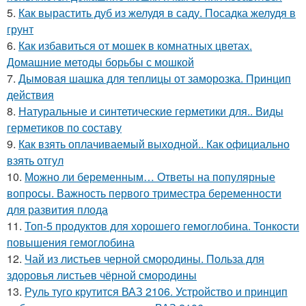
5.
Как вырастить дуб из желудя в саду. Посадка желудя в
грунт
6.
Как избавиться от мошек в комнатных цветах.
Домашние методы борьбы с мошкой
7.
Дымовая шашка для теплицы от заморозка. Принцип
действия
8.
Натуральные и синтетические герметики для.. Виды
герметиков по составу
9.
Как взять оплачиваемый выходной.. Как официально
взять отгул
10.
Можно ли беременным… Ответы на популярные
вопросы. Важность первого триместра беременности
для развития плода
11.
Топ-5 продуктов для хорошего гемоглобина. Тонкости
повышения гемоглобина
12.
Чай из листьев черной смородины. Польза для
здоровья листьев чёрной смородины
13.
Руль туго крутится ВАЗ 2106. Устройство и принцип