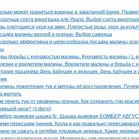
м
олько может храниться варенье в закатанной банке. Прави
скатные сорта винограда для Урала. Выбор сорта виногра
зы плетущиеся уход на зиму. Плетистые розы: уход за культ
садка малины весной и осенью. Выбор саженца
сколько эффективна и целесообразна посадка малины осе
ны
ры борьбы с курчавостью малины. Курчавость малины ( L eaf 
лезни и вредители малины. Вредители малины и борьба с 
тория праздника День бабушек и дедушек. День бабушек и д
ник
ичины пожелтения туи и методы её восстановления. Почему
а желтеть
м лечить тую от ржавчины осенью. Как сохранить тую краси
евшей хвои? (3 фото)
мбер дымовая шашка 5г. Шашка дымовая БОМБЕР АВГУСТ
емя пересадки пионов. Когда и как правильно пересаживат
жно ли сажать в октябре плодовые деревья. Какие деревья
 какого материала лучше. Материалы для производства кух