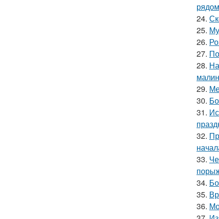
рядо
24.
Ск
25.
Му
26.
Ро
27.
По
28.
На
мали
29.
Ме
30.
Бо
31.
Ис
празд
32.
Пр
начал
33.
Че
порыж
34.
Бо
35.
Вр
36.
Мо
37.
Из