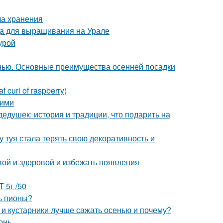
ла хранения
да для выращивания на Урале
урой
нью. Основные преимущества осенней посадки
curl of raspberry)
ними
едушек: история и традиции, что подарить на
 туя стала терять свою декоративность и
вой и здоровой и избежать появления
 5г /50
ь пионы?
 и кустарники лучше сажать осенью и почему?
онь