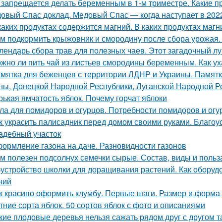
 запрещается делать беременным в 1-м триместре. Какие п
овый Спас доклад. Медовый Спас — когда наступает в 2022
каких продуктах содержится магний. В каких продуктах маг
м подкормить крыжовник и смородину после сбора урожая.
лендарь сбора трав для полезных чаев. Этот загадочный л
жно ли пить чай из листьев смородины беременным. Как ух
мятка для беженцев с территории ЛДНР и Украины. Памятк
ны, Донецкой Народной Республики, Луганской Народной Р
рькая ямчатость яблок. Почему горчат яблоки
ла для помидоров и огурцов. Потребности помидоров и огу
к украсить палисадник перед домом своими руками. Благоу
адебный участок
ормление газона на даче. Разновидности газонов
м полезен подсолнух семечки сырые. Состав, виды и польз
устройство школки для доращивания растений. Как оборуд
ний
к красиво оформить клумбу. Первые шаги. Размер и форма
тние сорта яблок. 50 сортов яблок с фото и описаниями
кие плодовые деревья нельзя сажать рядом друг с другом 