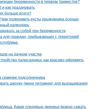
ризнаки беременности в первом триместре?
 и как праздновать
ния больше всего?
 Чем подкормить кусты крыжовника осенью
унный календарь
аживать за собой при беременности
а для граждан, прибывающих с территорий
еспублики.
рцов на дачном участке
стройство палисадника: как красиво оформить
а семечек подсолнечника
овать школку (мини питомник) для выращивания
таблица. Какие плодовые деревья можно сажать