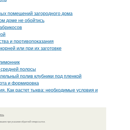
ных помещений загородного дома
ом доме не обойтись
 абрикосов
той
ства и противопоказания
 корней или при их заготовке
 лимонник
я средней полосы
апельный полив клубники под пленкой
орта и формировка
я. Как растет тыква: необходимые условия и
язь
решено при указании обратной гиперссылки.