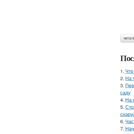
читат
Пос
1.
Что
2.
На 
3.
Пер
саду
4.
На 
5.
Сто
снару
6.
Час
7.
Нач