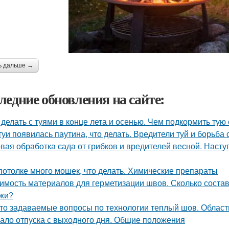
ь дальше →
ледние обновления на сайте:
 делать с туями в конце лета и осенью. Чем подкормить тую
туи появилась паутина, что делать. Вредители туй и борьба 
вая обработка сада от грибков и вредителей весной. Наст
потолке много мошек, что делать. Химические препараты
имость материалов для герметизации швов. Сколько состав
жи?
то задаваемые вопросы по технологии теплый шов. Облас
ало отпуска с выходного дня. Общие положения