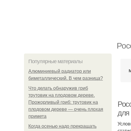
Рос
Популярные материалы
Алюминиевый радиатор или
биметаллический. В чем разница?
Что делать обнаружив гриб
трутовик на плодовом дереве.
Прожорливый гриб: трутовик на
Рос
плодовом дереве — очень плохая
для
примета
Услов
Когда осенью надо прекращать
стати