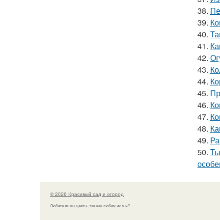
38.
Пе
39.
Ко
40.
Та
41.
Ка
42.
Ог
43.
Ко
44.
Ко
45.
Пр
46.
Ко
47.
Ко
48.
Ка
49.
Ра
50.
Ты
особе
© 2026 Красивый сад и огород
Любите ли вы цветы, так как любим их мы?