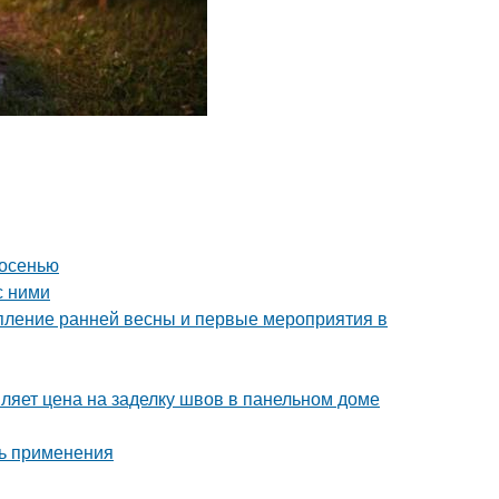
 осенью
с ними
упление ранней весны и первые мероприятия в
ляет цена на заделку швов в панельном доме
ть применения