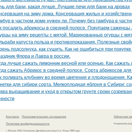
чь для бани, какая лучше. Лучшие печи для бани на дровах
нсервация на зиму дома. Консервация жилых и хозяйствен
мбур в частном доме нужен ли. Почему без тамбура в частн
к посадить абрикосы в средней полосе. Покупаем саженцы
урцы на зиму рецепты с мятой. Маринованные огурцы с мя
льраби капуста польза и противопоказания. Полезные свой
рень подсолнуха, как сушить. Как не ошибиться при покупке
аздник Флора и Лавра в россии.
гда лучше сажать лимонник весной или осенью. Как сажать
гда сажать Абрикос в средней полосе. Сорта абрикосов дл
к поливать клубнику во время цветения и плодоношения. К
нетки для сибири сорта. Мелкоплодная яблоня в Сибири: с
ква выращивание и уход в открытом грунте сроки созревани
нности
Контакты
Пользовательское соглашение
Обратная св
Политика конфидециальности
Копирование раз
г. Москва, НАО, Кокошкино, Декабрьская улица 3, м. Улица 1905 года