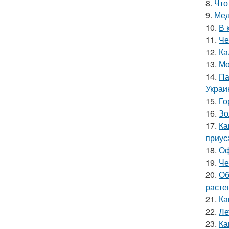
8.
Что
9.
Мед
10.
В 
11.
Че
12.
Ка
13.
Мо
14.
Па
Украи
15.
Го
16.
Зо
17.
Ка
приус
18.
Оф
19.
Че
20.
Об
расте
21.
Ка
22.
Ле
23.
Ка