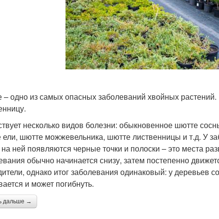
 – одно из самых опасных заболеваний хвойных растений. П
енницу.
твует несколько видов болезни: обыкновенное шютте сосны
 ели, шютте можжевельника, шютте лиственницы и т.д. У за
 на ней появляются черные точки и полоски – это места ра
евания обычно начинается снизу, затем постепенно движет
дители, однако итог заболевания одинаковый: у деревьев со
вается и может погибнуть.
ь дальше →