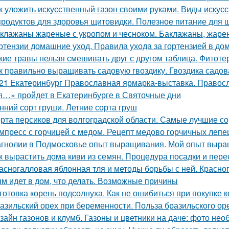
к уложить искусственный газон своими руками. Виды искус
продуктов для здоровья щитовидки. Полезное питание для
клажаны жареные с укропом и чесноком. Баклажаны, жаре
ртензии домашние уход. Правила ухода за гортензией в до
кие травы нельзя смешивать друг с другом таблица. Фитоте
к правильно выращивать садовую гвоздику. Гвоздика садов
21 Екатеринбург Православная ярмарка-выставка. Правос
я…» пройдет в Екатеринбурге в Святочные дни
нний сорт груши. Летние сорта груш
рта персиков для волгоградской области. Самые лучшие со
мпресс с горчицей с медом. Рецепт медово горчичных леп
гнолии в Подмосковье опыт выращивания. Мой опыт выра
к вырастить дома киви из семян. Процедура посадки и пере
асногалловая яблонная тля и методы борьбы с ней. Красног
м идет в дом, что делать. Возможные причины
готовка корень подсолнуха. Как не ошибиться при покупке к
азильский орех при беременности. Польза бразильского о
зайн газонов и клумб. Газоны и цветники на даче: фото не