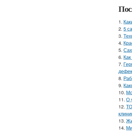
Пос
1.
Как
2.
5 с
3.
Тех
4.
Кра
5.
Сах
6.
Как
7.
Гер
дефе
8.
Раб
9.
Как
10.
Мо
11.
О 
12.
ТО
клини
13.
Жи
14.
Ми