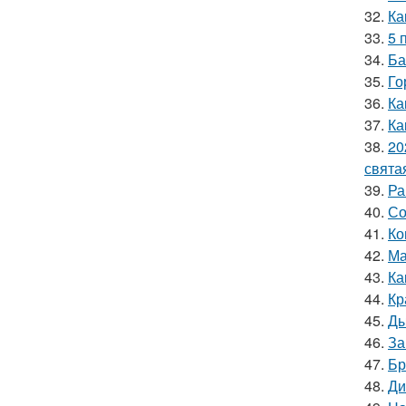
32.
Ка
33.
5 
34.
Ба
35.
Го
36.
Ка
37.
Ка
38.
20
свята
39.
Ра
40.
Со
41.
Ко
42.
Ма
43.
Ка
44.
Кр
45.
Ды
46.
За
47.
Бр
48.
Ди