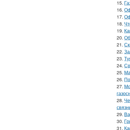
15.
Га
16.
Оф
17.
Оф
18.
Чт
19.
Ка
20.
Об
21.
Ск
22.
За
23.
Ту
24.
Ср
25.
Ма
26.
По
27.
Мо
газос
28.
Че
связн
29.
Ва
30.
Гр
31.
Ка