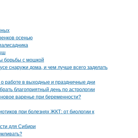
йных
ренков осенью
 палисадника
лыш
ды борьбы с мошкой
усе снаружи дома, и чем лучше всего заделать
с о работе в выходные и праздничные дни
ыбрать благоприятный день по астрологии
новое варенье при беременности?
отиков при болезнях ЖКТ: от биологии к
сти для Сибири
рмливать?