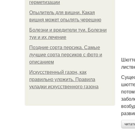
герметизации
Опылитель для вишни. Какая
вишня может опылять черешню
Болезни и вредители туи. Болезни
туи и их лечение
Поздние сорта персика. Самые
лучшие сорта персиков с фото и
Шютте
описанием
листв
Искусственный газон, как
Сущес
правильно уложить. Правила
шютте
укладки искусственного газона
потом
забол
возбу
разви
читат