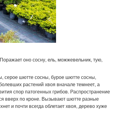
оражает оно сосну, ель, можжевельник, тую,
, серое шютте сосны, бурое шютте сосны,
болевших растений хвоя вначале темнеет, а
звития спор патогенных грибов. Распространение
ся вверх по кроне. Вызывают шютте разные
хнет и почти всегда облетает хвоя, дерево хуже