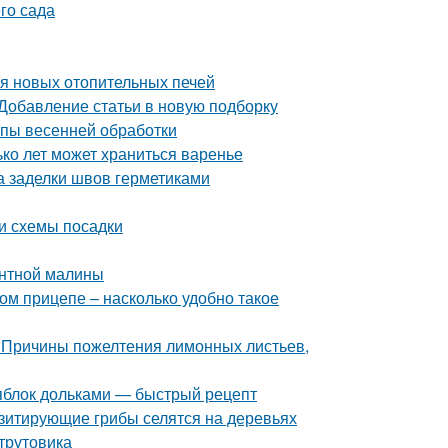
го сада
ия новых отопительных печей
 Добавление статьи в новую подборку
апы весенней обработки
ько лет может храниться варенье
а заделки швов герметиками
и схемы посадки
антной малины
ом прицепе – насколько удобно такое
 Причины пожелтения лимонных листьев,
 яблок дольками — быстрый рецепт
азитирующие грибы селятся на деревьях
-трутовика