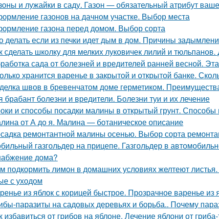
зоны и лужайки в саду. Газон — обязательный атрибут ваше
ормление газонов на дачном участке. Выбор места
ормление газона перед домом. Выбор сорта
о делать если из печки идет дым в дом. Причины задымлен
к сделать школку для мелких луковичек лилий и тюльпанов.
работка сада от болезней и вредителей ранней весной. Эт
олько хранится варенье в закрытой и открытой банке. Скол
делка швов в бревенчатом доме герметиком. Преимуществ
я брабант болезни и вредители. Болезни туи и их лечение
оки и способы посадки малины в открытый грунт. Способы 
лина от А до я. Малина — ботаническое описание
садка ремонтантной малины осенью. Выбор сорта ремонт
бильный газгольдер на прицепе. Газгольдер в автомобильн
набжение дома?
м подкормить лимон в домашних условиях желтеют листья.
ые с уходом
ренье из яблок с корицей быстрое. Прозрачное варенье из
ибы-паразиты на садовых деревьях и борьба.. Почему пар
к избавиться от грибов на яблоне. Лечение яблони от гриба