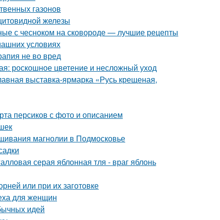
ственных газонов
 щитовидной железы
ные с чесноком на сковороде — лучшие рецепты
машних условиях
рапия не во вред
ая: роскошное цветение и несложный уход
лавная выставка-ярмарка «Русь крещеная,
рта персиков с фото и описанием
ешек
щивания магнолии в Подмосковье
садки
алловая серая яблонная тля - враг яблонь
орней или при их заготовке
реха для женщин
обычных идей