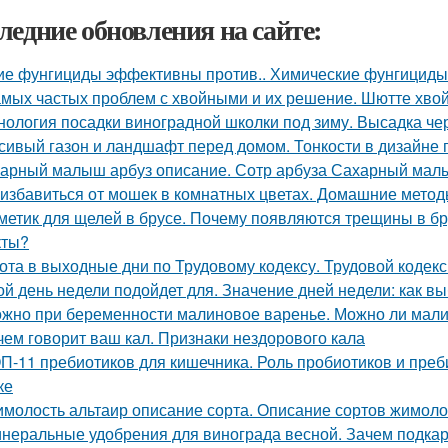
ледние обновления на сайте:
ие фунгициды эффективны против.. Химические фунгициды
амых частых проблем с хвойными и их решение. Шютте хво
нология посадки виноградной школки под зиму. Высадка че
сивый газон и ландшафт перед домом. Тонкости в дизайне
арный малыш арбуз описание. Сотр арбуза Сахарный ма
 избавиться от мошек в комнатных цветах. Домашние мето
метик для щелей в брусе. Почему появляются трещины в бр
кты?
ота в выходные дни по Трудовому кодексу. Трудовой кодек
ой день недели подойдет для. Значение дней недели: как в
жно при беременности малиновое варенье. Можно ли мали
чем говорит ваш кал. Признаки нездорового кала
П-11 пребиотиков для кишечника. Роль пробиотиков и преби
ке
молость альтаир описание сорта. Описание сортов жимоло
неральные удобрения для винограда весной. Зачем подка