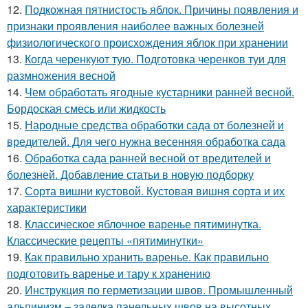
12.
Подкожная пятнистость яблок. Причины появления и
признаки проявления наиболее важных болезней
физиологического происхождения яблок при хранении
13.
Когда черенкуют тую. Подготовка черенков туи для
размножения весной
14.
Чем обработать ягодные кустарники ранней весной.
Бордоская смесь или жидкость
15.
Народные средства обработки сада от болезней и
вредителей. Для чего нужна весенняя обработка сада
16.
Обработка сада ранней весной от вредителей и
болезней. Добавление статьи в новую подборку
17.
Сорта вишни кустовой. Кустовая вишня сорта и их
характеристики
18.
Классическое яблочное варенье пятиминутка.
Классические рецепты «пятиминутки»
19.
Как правильно хранить варенье. Как правильно
подготовить варенье и тару к хранению
20.
Инструкция по герметизации швов. Промышленный
альпинизм – заделка панельных швов на высотных