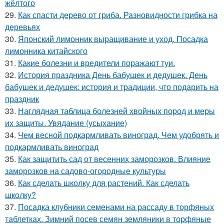
жёлтого
29.
Как спасти дерево от гриба. Разновидности грибка на
деревьях
30.
Японский лимонник выращивание и уход. Посадка
лимонника китайского
31.
Какие болезни и вредители поражают туи.
32.
История праздника День бабушек и дедушек. День
бабушек и дедушек: история и традиции, что подарить на
праздник
33.
Наглядная таблица болезней хвойных пород и меры
их защиты. Увядание (усыхание)
34.
Чем весной подкармливать виноград. Чем удобрять и
подкармливать виноград
35.
Как защитить сад от весенних заморозков. Влияние
заморозков на садово-огородные культуры
36.
Как сделать школку для растений. Как сделать
школку?
37.
Посадка клубники семенами на рассаду в торфяных
таблетках. Зимний посев семян земляники в торфяные