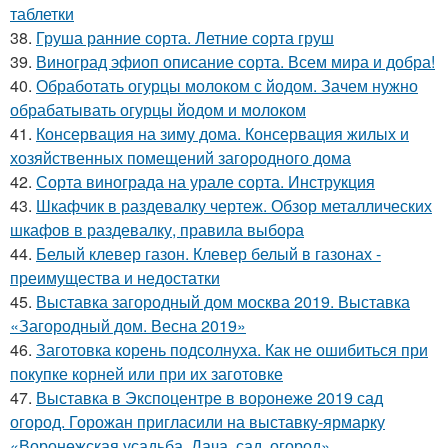
таблетки
38.
Груша ранние сорта. Летние сорта груш
39.
Виноград эфиоп описание сорта. Всем мира и добра!
40.
Обработать огурцы молоком с йодом. Зачем нужно
обрабатывать огурцы йодом и молоком
41.
Консервация на зиму дома. Консервация жилых и
хозяйственных помещений загородного дома
42.
Сорта винограда на урале сорта. Инструкция
43.
Шкафчик в раздевалку чертеж. Обзор металлических
шкафов в раздевалку, правила выбора
44.
Белый клевер газон. Клевер белый в газонах -
преимущества и недостатки
45.
Выставка загородный дом москва 2019. Выставка
«Загородный дом. Весна 2019»
46.
Заготовка корень подсолнуха. Как не ошибиться при
покупке корней или при их заготовке
47.
Выставка в Экспоцентре в воронеже 2019 сад
огород. Горожан пригласили на выставку-ярмарку
«Воронежская усадьба. Дача, сад, огород»