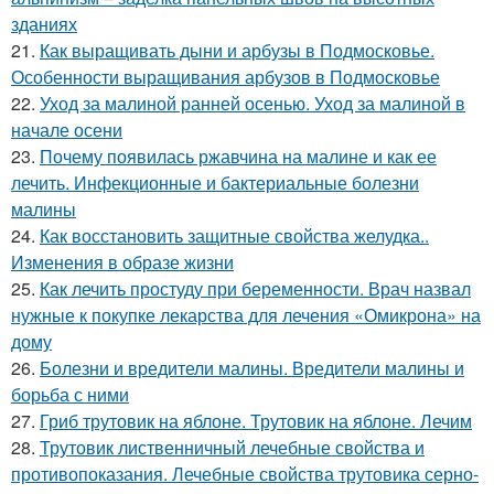
зданиях
21.
Как выращивать дыни и арбузы в Подмосковье.
Особенности выращивания арбузов в Подмосковье
22.
Уход за малиной ранней осенью. Уход за малиной в
начале осени
23.
Почему появилась ржавчина на малине и как ее
лечить. Инфекционные и бактериальные болезни
малины
24.
Как восстановить защитные свойства желудка..
Изменения в образе жизни
25.
Как лечить простуду при беременности. Врач назвал
нужные к покупке лекарства для лечения «Омикрона» на
дому
26.
Болезни и вредители малины. Вредители малины и
борьба с ними
27.
Гриб трутовик на яблоне. Трутовик на яблоне. Лечим
28.
Трутовик лиственничный лечебные свойства и
противопоказания. Лечебные свойства трутовика серно-