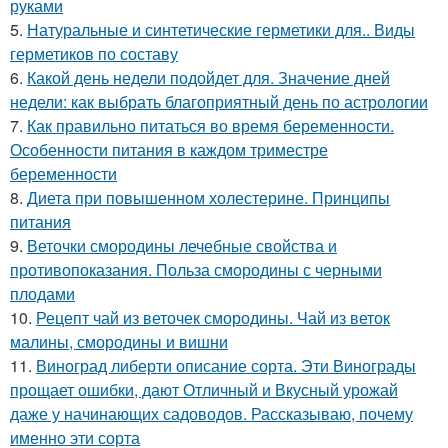
руками
5.
Натуральные и синтетические герметики для.. Виды
герметиков по составу
6.
Какой день недели подойдет для. Значение дней
недели: как выбрать благоприятный день по астрологии
7.
Как правильно питаться во время беременности.
Особенности питания в каждом триместре
беременности
8.
Диета при повышенном холестерине. Принципы
питания
9.
Веточки смородины лечебные свойства и
противопоказания. Польза смородины с черными
плодами
10.
Рецепт чай из веточек смородины. Чай из веток
малины, смородины и вишни
11.
Виноград либерти описание сорта. Эти Винограды
прощает ошибки, дают Отличный и Вкусный урожай
даже у начинающих садоводов. Рассказываю, почему
именно эти сорта