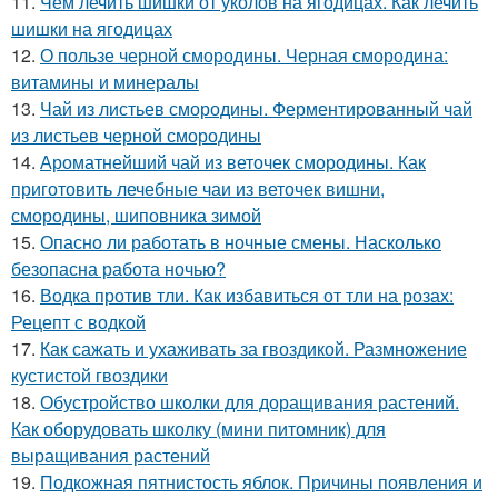
11.
Чем лечить шишки от уколов на ягодицах. Как лечить
шишки на ягодицах
12.
О пользе черной смородины. Черная смородина:
витамины и минералы
13.
Чай из листьев смородины. Ферментированный чай
из листьев черной смородины
14.
Ароматнейший чай из веточек смородины. Как
приготовить лечебные чаи из веточек вишни,
смородины, шиповника зимой
15.
Опасно ли работать в ночные смены. Насколько
безопасна работа ночью?
16.
Водка против тли. Как избавиться от тли на розах:
Рецепт с водкой
17.
Как сажать и ухаживать за гвоздикой. Размножение
кустистой гвоздики
18.
Обустройство школки для доращивания растений.
Как оборудовать школку (мини питомник) для
выращивания растений
19.
Подкожная пятнистость яблок. Причины появления и