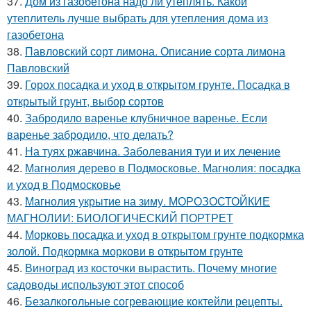
37.
Дом из газобетона надо ли утеплять. Какой
утеплитель лучше выбрать для утепления дома из
газобетона
38.
Павловский сорт лимона. Описание сорта лимона
Павловский
39.
Горох посадка и уход в открытом грунте. Посадка в
открытый грунт, выбор сортов
40.
Забродило варенье клубничное варенье. Если
варенье забродило, что делать?
41.
На туях ржавчина. Заболевания туи и их лечение
42.
Магнолия дерево в Подмосковье. Магнолия: посадка
и уход в Подмосковье
43.
Магнолия укрытие на зиму. МОРОЗОСТОЙКИЕ
МАГНОЛИИ: БИОЛОГИЧЕСКИЙ ПОРТРЕТ
44.
Морковь посадка и уход в открытом грунте подкормка
золой. Подкормка моркови в открытом грунте
45.
Виноград из косточки вырастить. Почему многие
садоводы используют этот способ
46.
Безалкогольные согревающие коктейли рецепты.