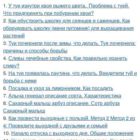
1.
У туи изнутри хвоя рыжего цвета.. Проблема с туей.
Что предпринять при побурении хвои?
2.
Как обустроить школку для сеянцев и саженцев. Как
оборудовать школку (мини питомник) для выращивания
растений
3.
Туи почернели после зимы, что делать. Туя почернела:
причины и способы борьбы
4.
Сливы лечебные свойства. Как правильно хранить
сливу?
5.
На туи появилась паутина, что делать. Вредители туй и
борьба с ними
6.
Посадка и уход за лимонником. Как посадить
7.
Алыча генерал описание сорта. Характеристика
8.
Сахарный малыш арбуз описание. Сотр арбуза
Сахарный малыш
9.
Как провести выходные с пользой. Метод 2 Метод 2 из
4: Проведите выходной с друзьями и семьей
10.
Начало отпуска с выходного дня. Общие положения