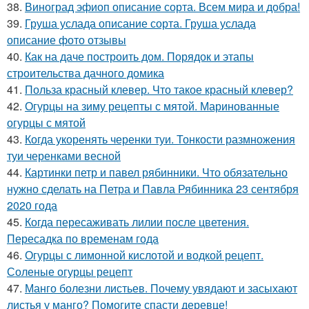
38.
Виноград эфиоп описание сорта. Всем мира и добра!
39.
Груша услада описание сорта. Груша услада
описание фото отзывы
40.
Как на даче построить дом. Порядок и этапы
строительства дачного домика
41.
Польза красный клевер. Что такое красный клевер?
42.
Огурцы на зиму рецепты с мятой. Маринованные
огурцы с мятой
43.
Когда укоренять черенки туи. Тонкости размножения
туи черенками весной
44.
Картинки петр и павел рябинники. Что обязательно
нужно сделать на Петра и Павла Рябинника 23 сентября
2020 года
45.
Когда пересаживать лилии после цветения.
Пересадка по временам года
46.
Огурцы с лимонной кислотой и водкой рецепт.
Соленые огурцы рецепт
47.
Манго болезни листьев. Почему увядают и засыхают
листья у манго? Помогите спасти деревце!