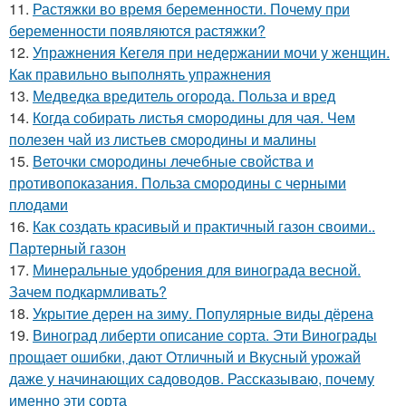
11.
Растяжки во время беременности. Почему при
беременности появляются растяжки?
12.
Упражнения Кегеля при недержании мочи у женщин.
Как правильно выполнять упражнения
13.
Медведка вредитель огорода. Польза и вред
14.
Когда собирать листья смородины для чая. Чем
полезен чай из листьев смородины и малины
15.
Веточки смородины лечебные свойства и
противопоказания. Польза смородины с черными
плодами
16.
Как создать красивый и практичный газон своими..
Партерный газон
17.
Минеральные удобрения для винограда весной.
Зачем подкармливать?
18.
Укрытие дерен на зиму. Популярные виды дёрена
19.
Виноград либерти описание сорта. Эти Винограды
прощает ошибки, дают Отличный и Вкусный урожай
даже у начинающих садоводов. Рассказываю, почему
именно эти сорта