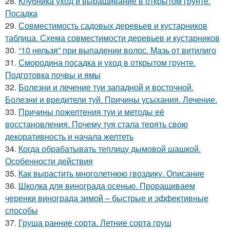
28.
Клубника уход и выращивание в открытом грунте.
Посадка
29.
Совместимость садовых деревьев и кустарников
таблица. Схема совместимости деревьев и кустарников
30.
“10 нельзя” при выпадении волос. Мазь от витилиго
31.
Смородина посадка и уход в открытом грунте.
Подготовка почвы и ямы
32.
Болезни и лечение туи западной и восточной.
Болезни и вредители туй. Причины усыхания. Лечение.
33.
Причины пожелтения туи и методы её
восстановления. Почему туя стала терять свою
декоративность и начала желтеть
34.
Когда обрабатывать теплицу дымовой шашкой.
Особенности действия
35.
Как вырастить многолетнюю гвоздику. Описание
36.
Школка для винограда осенью. Проращиваем
черенки винограда зимой – быстрые и эффективные
способы
37.
Груша ранние сорта. Летние сорта груш