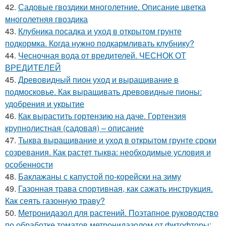
42.
Садовые гвоздики многолетние. Описание цветка
многолетняя гвоздика
43.
Клубника посадка и уход в открытом грунте
подкормка. Когда нужно подкармливать клубнику?
44.
Чесночная вода от вредителей. ЧЕСНОК ОТ
ВРЕДИТЕЛЕЙ
45.
Древовидный пион уход и выращивание в
подмосковье. Как выращивать древовидные пионы:
удобрения и укрытие
46.
Как вырастить гортензию на даче. Гортензия
крупнолистная (садовая) – описание
47.
Тыква выращивание и уход в открытом грунте сроки
созревания. Как растет тыква: необходимые условия и
особенности
48.
Баклажаны с капустой по-корейски на зиму
49.
Газонная трава спортивная, как сажать инструкция.
Как сеять газонную траву?
50.
Метронидазол для растений. Поэтапное руководство
по обработке томатов метронидазолом от фитофторы: