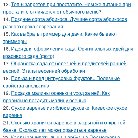
13.
Топ-6 запретов при простатите. Чем же питание при
простатите отличается от обычного меню?
14.
Поздние сорта абрикоса. Лучшие сорта абрикосов
разного срока созревания
15.
Как выбрать триммер для дачи. Какие бывают
триммеры
16.
Идея для оформления сада. Оригинальных идей для
красивого сада (фото)
17.
Обработка сада от болезней и вредителей ранней
весной. Этапы весенней обработки
18.
Польза и вред цитрусовых фруктов.. Полезные
свойства апельсина
19.
Посадка малины осенью и уход за ней. Как
правильно посадить малину осенью
20.
Сухое варенье из яблок в духовке. Киевское сухое
варенье
21.
Сколько хранится варенье в закрытой и открытой
банке. Сколько лет может храниться варенье
22.
Как выращивать дыни и арбузы в Подмосковье.