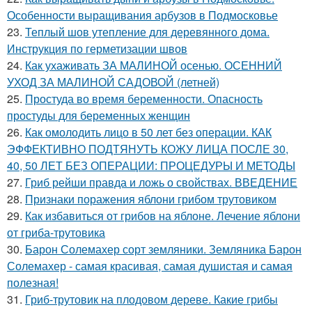
Особенности выращивания арбузов в Подмосковье
23.
Теплый шов утепление для деревянного дома.
Инструкция по герметизации швов
24.
Как ухаживать ЗА МАЛИНОЙ осенью. ОСЕННИЙ
УХОД ЗА МАЛИНОЙ САДОВОЙ (летней)
25.
Простуда во время беременности. Опасность
простуды для беременных женщин
26.
Как омолодить лицо в 50 лет без операции. КАК
ЭФФЕКТИВНО ПОДТЯНУТЬ КОЖУ ЛИЦА ПОСЛЕ 30,
40, 50 ЛЕТ БЕЗ ОПЕРАЦИИ: ПРОЦЕДУРЫ И МЕТОДЫ
27.
Гриб рейши правда и ложь о свойствах. ВВЕДЕНИЕ
28.
Признаки поражения яблони грибом трутовиком
29.
Как избавиться от грибов на яблоне. Лечение яблони
от гриба-трутовика
30.
Барон Солемахер сорт земляники. Земляника Барон
Солемахер - самая красивая, самая душистая и самая
полезная!
31.
Гриб-трутовик на плодовом дереве. Какие грибы