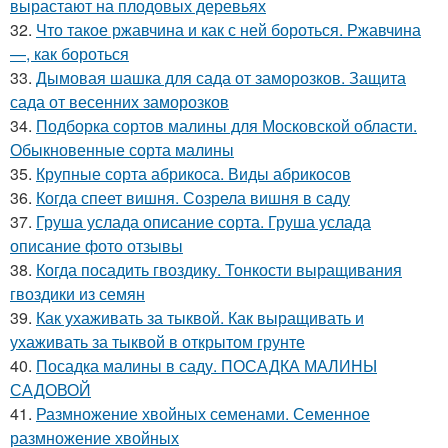
вырастают на плодовых деревьях
32.
Что такое ржавчина и как с ней бороться. Ржавчина
—, как бороться
33.
Дымовая шашка для сада от заморозков. Защита
сада от весенних заморозков
34.
Подборка сортов малины для Московской области.
Обыкновенные сорта малины
35.
Крупные сорта абрикоса. Виды абрикосов
36.
Когда спеет вишня. Созрела вишня в саду
37.
Груша услада описание сорта. Груша услада
описание фото отзывы
38.
Когда посадить гвоздику. Тонкости выращивания
гвоздики из семян
39.
Как ухаживать за тыквой. Как выращивать и
ухаживать за тыквой в открытом грунте
40.
Посадка малины в саду. ПОСАДКА МАЛИНЫ
САДОВОЙ
41.
Размножение хвойных семенами. Семенное
размножение хвойных