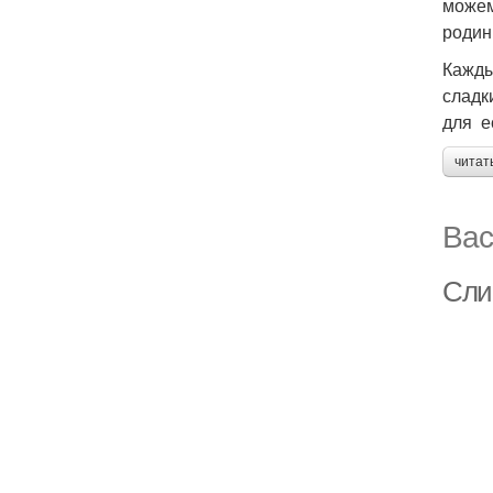
можем
родин
Кажды
сладк
для е
читат
Вас
Сли