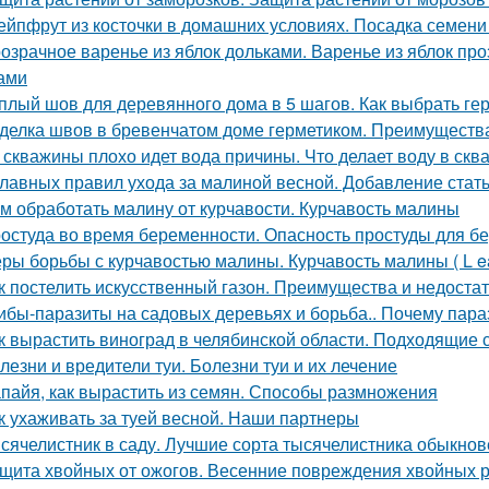
ейпфрут из косточки в домашних условиях. Посадка семени
озрачное варенье из яблок дольками. Варенье из яблок п
ами
плый шов для деревянного дома в 5 шагов. Как выбрать ге
делка швов в бревенчатом доме герметиком. Преимуществ
 скважины плохо идет вода причины. Что делает воду в скв
главных правил ухода за малиной весной. Добавление стат
м обработать малину от курчавости. Курчавость малины
остуда во время беременности. Опасность простуды для 
ры борьбы с курчавостью малины. Курчавость малины ( L eaf 
к постелить искусственный газон. Преимущества и недоста
ибы-паразиты на садовых деревьях и борьба.. Почему пар
к вырастить виноград в челябинской области. Подходящие 
лезни и вредители туи. Болезни туи и их лечение
пайя, как вырастить из семян. Способы размножения
к ухаживать за туей весной. Наши партнеры
сячелистник в саду. Лучшие сорта тысячелистника обыкнов
щита хвойных от ожогов. Весенние повреждения хвойных р