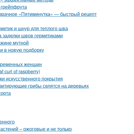
 грейпфрута
розрачное «Пятиминутка» — быстрый рецепт
рметик и шнур для теплого шва
а заделки швов герметиками
ажине мутной
ьи в новую подборку
беременных женщин
curl of raspberry)
тки искусственного покрытия
азитирующие грибы селятся на деревьях
сорта
енного
астений – ожоговые и не только