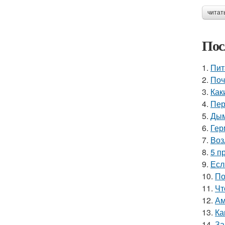
читат
Пос
1.
Пит
2.
Поч
3.
Как
4.
Пер
5.
Дым
6.
Гер
7.
Воз
8.
5 п
9.
Есл
10.
По
11.
Чт
12.
Ам
13.
Ка
14.
За