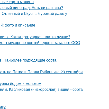
нные сорта малины
толовый виноград. Есть ли разница?
т Отличный и Вкусный урожай даже у
ый: фото и описание
виях. Какая тротуарная плитка лучше?
мент мусорных контейнеров в каталоге ООО
ов. Наиболее подходящие сорта
лать на Петра и Павла Рябинника 23 сентября
огурцы йодом и молоком
ям. Карликовая (низкорослая) вишня - сорта
ику