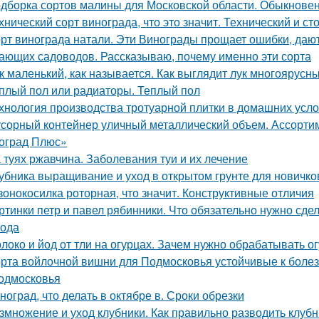
дборка сортов малины для Московской области. Обыкнове
хнический сорт винограда, что это значит. Технический и с
рт винограда натали. Эти Винограды прощает ошибки, даю
ающих садоводов. Рассказываю, почему именно эти сорта
к маленький, как называется. Как выглядит лук многоярусн
плый пол или радиаторы. Теплый пол
хнология производства тротуарной плитки в домашних усло
сорный контейнер уличный металлический объем. Ассорти
оград Плюс»
 туях ржавчина. Заболевания туи и их лечение
убника выращивание и уход в открытом грунте для новичк
зонокосилка роторная, что значит. Конструктивные отличия
ртинки петр и павел рябинники. Что обязательно нужно сде
года
локо и йод от тли на огурцах. Зачем нужно обрабатывать 
рта войлочной вишни для Подмосковья устойчивые к болезн
одмосковья
ноград, что делать в октябре в. Сроки обрезки
змножение и уход клубники. Как правильно разводить клубн