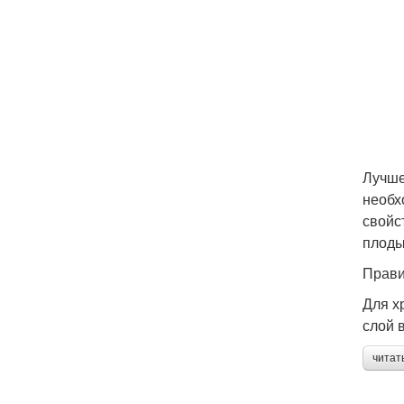
Лучше
необх
свойс
плоды
Прави
Для х
слой 
читат