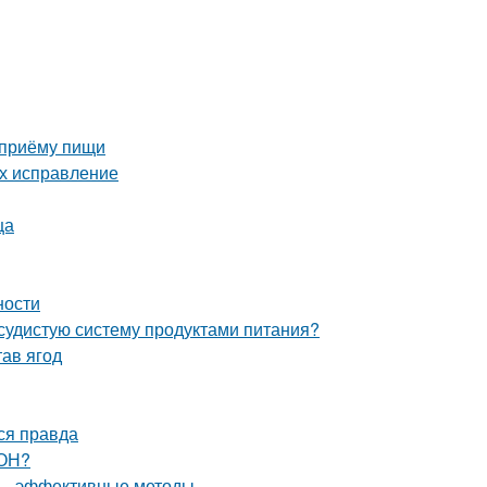
 приёму пищи
их исправление
ца
ности
осудистую систему продуктами питания?
тав ягод
ся правда
ЗОН?
в – эффективные методы