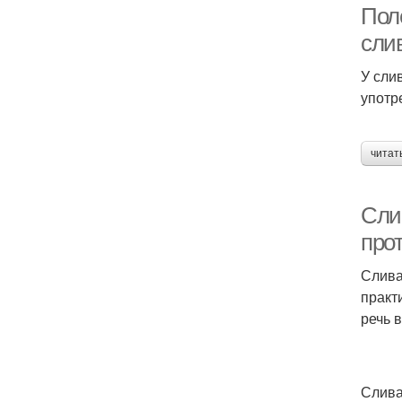
Пол
сли
У сли
употр
читат
Сли
про
Слива
практ
речь в
Слива