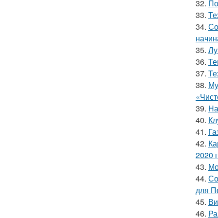
32.
По
33.
Те
34.
Со
начин
35.
Лу
36.
Те
37.
Те
38.
Му
«Чист
39.
На
40.
Кл
41.
Га
42.
Ка
2020 
43.
Мо
44.
Со
для П
45.
Ви
46.
Ра