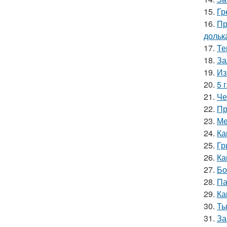
15.
Гр
16.
Пр
дольк
17.
Те
18.
За
19.
Из
20.
5 
21.
Че
22.
Пр
23.
Ме
24.
Ка
25.
Гр
26.
Ка
27.
Бо
28.
Па
29.
Ка
30.
Ты
31.
За