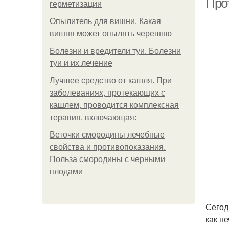
Про
герметизации
Опылитель для вишни. Какая
вишня может опылять черешню
Болезни и вредители туи. Болезни
туи и их лечение
Лучшее средство от кашля. При
заболеваниях, протекающих с
кашлем, проводится комплексная
терапия, включающая:
Веточки смородины лечебные
свойства и противопоказания.
Польза смородины с черными
плодами
Сегод
как н