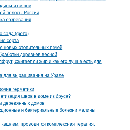
родины и вишни
ней полосы России
ока созревания
о сада (фото)
ие сорта
ия новых отопительных печей
обработки деревьев весной
фрут, сжигает ли жир и как его лучше есть для
да для выращивания на Урале
рочие герметики
етизация швов в доме из бруса?
мы деревянных домов
екционные и бактериальные болезни малины
 кашлем, проводится комплексная терапия,