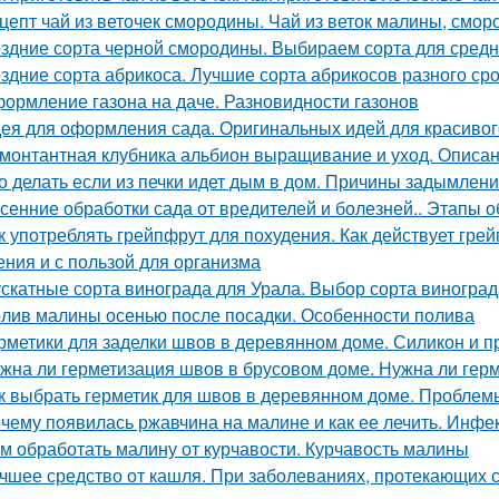
цепт чай из веточек смородины. Чай из веток малины, смо
здние сорта черной смородины. Выбираем сорта для сред
здние сорта абрикоса. Лучшие сорта абрикосов разного ср
ормление газона на даче. Разновидности газонов
ея для оформления сада. Оригинальных идей для красивог
монтантная клубника альбион выращивание и уход. Описан
о делать если из печки идет дым в дом. Причины задымлен
сенние обработки сада от вредителей и болезней.. Этапы 
к употреблять грейпфрут для похудения. Как действует грейп
ения и с пользой для организма
скатные сорта винограда для Урала. Выбор сорта виногра
лив малины осенью после посадки. Особенности полива
рметики для заделки швов в деревянном доме. Силикон и п
жна ли герметизация швов в брусовом доме. Нужна ли герм
к выбрать герметик для швов в деревянном доме. Пробле
чему появилась ржавчина на малине и как ее лечить. Инф
м обработать малину от курчавости. Курчавость малины
чшее средство от кашля. При заболеваниях, протекающих с