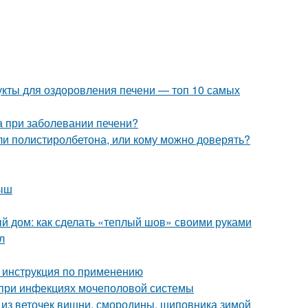
укты для оздоровления печени — топ 10 самых
та при заболевании печени?
ли полистиролбетона, или кому можно доверять?
лыш
 дом: как сделать «теплый шов» своими руками
л
 инструкция по применению
 при инфекциях мочеполовой системы
аи из веточек вишни, смородины, шиповника зимой