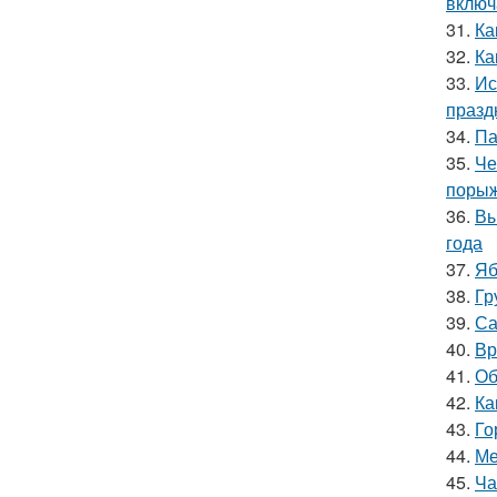
включ
31.
Ка
32.
Ка
33.
Ис
празд
34.
Па
35.
Че
порыж
36.
Вы
года
37.
Яб
38.
Гр
39.
Са
40.
Вр
41.
Об
42.
Ка
43.
Го
44.
Ме
45.
Ча