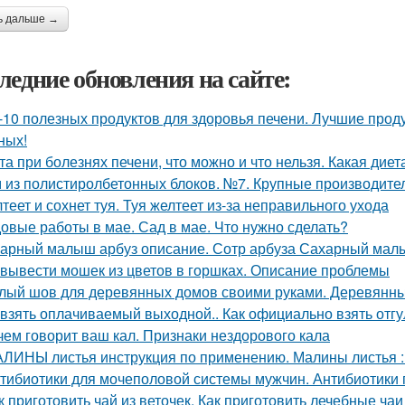
ь дальше →
ледние обновления на сайте:
-10 полезных продуктов для здоровья печени. Лучшие прод
ных!
та при болезнях печени, что можно и что нельзя. Какая дие
 из полистиролбетонных блоков. №7. Крупные производите
теет и сохнет туя. Туя желтеет из-за неправильного ухода
овые работы в мае. Сад в мае. Что нужно сделать?
арный малыш арбуз описание. Сотр арбуза Сахарный ма
 вывести мошек из цветов в горшках. Описание проблемы
лый шов для деревянных домов своими руками. Деревянный
 взять оплачиваемый выходной.. Как официально взять отгу
чем говорит ваш кал. Признаки нездорового кала
ЛИНЫ листья инструкция по применению. Малины листья :
тибиотики для мочеполовой системы мужчин. Антибиотики
к приготовить чай из веточек. Как приготовить лечебные ч