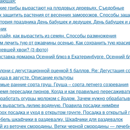
ающая:
кие грибы вырастают на плодовых деревьях. Съедобные
к защитить растения от весенних заморозков. Способы защ
тория праздника День бабушек и дедушек. День бабушек и д
ник
пайя, как вырастить из семян. Способы размножения
м лечить тую от ржавчины осенью. Как сохранить тую краси
евшей хвои? (3 фото)
ставка-ярмарка Осенний блюз в Екатеринбурге. Осенний блю
лони с дегустационной оценкой 5 баллов. Re: Дегустация 
уша в августе. Описание культуры
мые ранние сорта груш. Груша – сорта летнего созревания
емя пересадки пионов. Когда и как правильно пересаживат
работать огурцы молоком с йодом. Зачем нужно обрабатыв
к вырастить лилию водяную. Правила посадки нимфеи
рох посадка и уход в открытом грунте. Посадка в открытый 
бель шкафчики в раздевалку. Шкафчики для раздевалок
й из веточек смородины. Ветки черной смородины — лечебны