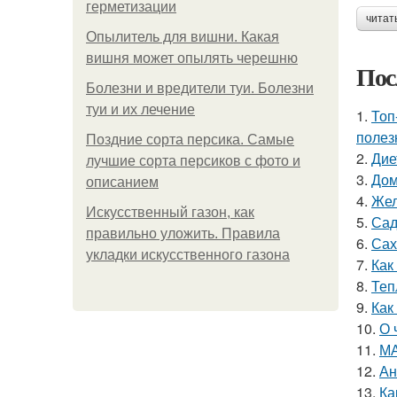
герметизации
читат
Опылитель для вишни. Какая
вишня может опылять черешню
Пос
Болезни и вредители туи. Болезни
туи и их лечение
1.
Топ
полез
Поздние сорта персика. Самые
2.
Дие
лучшие сорта персиков с фото и
3.
Дом
описанием
4.
Жел
Искусственный газон, как
5.
Сад
правильно уложить. Правила
6.
Сах
укладки искусственного газона
7.
Как
8.
Теп
9.
Как
10.
О 
11.
МА
12.
Ан
13.
Ка