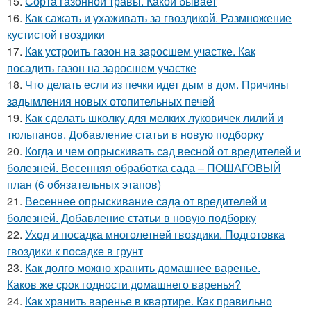
15.
Сорта газонной травы. Какой бывает
16.
Как сажать и ухаживать за гвоздикой. Размножение
кустистой гвоздики
17.
Как устроить газон на заросшем участке. Как
посадить газон на заросшем участке
18.
Что делать если из печки идет дым в дом. Причины
задымления новых отопительных печей
19.
Как сделать школку для мелких луковичек лилий и
тюльпанов. Добавление статьи в новую подборку
20.
Когда и чем опрыскивать сад весной от вредителей и
болезней. Весенняя обработка сада – ПОШАГОВЫЙ
план (6 обязательных этапов)
21.
Весеннее опрыскивание сада от вредителей и
болезней. Добавление статьи в новую подборку
22.
Уход и посадка многолетней гвоздики. Подготовка
гвоздики к посадке в грунт
23.
Как долго можно хранить домашнее варенье.
Каков же срок годности домашнего варенья?
24.
Как хранить варенье в квартире. Как правильно