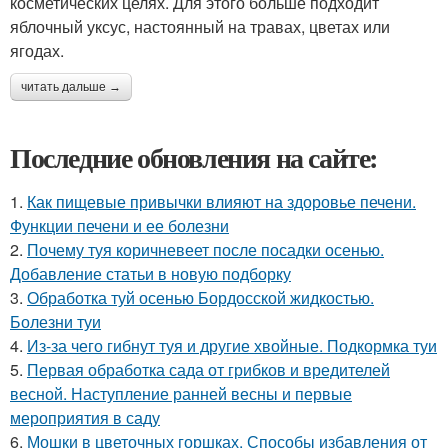
косметических целях. Для этого больше подходит
яблочный уксус, настоянный на травах, цветах или
ягодах.
читать дальше →
Последние обновления на сайте:
1.
Как пищевые привычки влияют на здоровье печени.
Функции печени и ее болезни
2.
Почему туя коричневеет после посадки осенью.
Добавление статьи в новую подборку
3.
Обработка туй осенью Бордосской жидкостью.
Болезни туи
4.
Из-за чего гибнут туя и другие хвойные. Подкормка туи
5.
Первая обработка сада от грибков и вредителей
весной. Наступление ранней весны и первые
мероприятия в саду
6.
Мошки в цветочных горшках. Способы избавления от