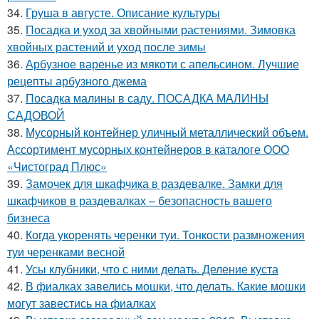
34.
Груша в августе. Описание культуры
35.
Посадка и уход за хвойными растениями. Зимовка
хвойных растений и уход после зимы
36.
Арбузное варенье из мякоти с апельсином. Лучшие
рецепты арбузного джема
37.
Посадка малины в саду. ПОСАДКА МАЛИНЫ
САДОВОЙ
38.
Мусорный контейнер уличный металлический объем.
Ассортимент мусорных контейнеров в каталоге ООО
«Чистоград Плюс»
39.
Замочек для шкафчика в раздевалке. Замки для
шкафчиков в раздевалках – безопасность вашего
бизнеса
40.
Когда укоренять черенки туи. Тонкости размножения
туи черенками весной
41.
Усы клубники, что с ними делать. Деление куста
42.
В фиалках завелись мошки, что делать. Какие мошки
могут завестись на фиалках