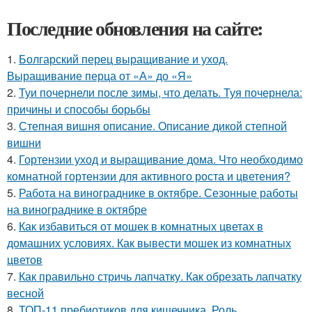
Последние обновления на сайте:
1.
Болгарский перец выращивание и уход.
Выращивание перца от «А» до «Я»
2.
Туи почернели после зимы, что делать. Туя почернела:
причины и способы борьбы
3.
Степная вишня описание. Описание дикой степной
вишни
4.
Гортензии уход и выращивание дома. Что необходимо
комнатной гортензии для активного роста и цветения?
5.
Работа на винограднике в октябре. Сезонные работы
на винограднике в октябре
6.
Как избавиться от мошек в комнатных цветах в
домашних условиях. Как вывести мошек из комнатных
цветов
7.
Как правильно стричь лапчатку. Как обрезать лапчатку
весной
8.
ТОП-11 пребиотиков для кишечника. Роль