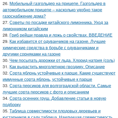
26.
Мобильный газгольдер на прицепе. Газгольдер в
автомобильном прицепе – насколько удобно такое
газоснабжение дома?
27.
Советы по посадке китайского лимонника. Уход за
лимонником китайским
28.
Гриб рейши правда и ложь о свойствах. ВВЕДЕНИЕ
29.
Как избавится от одуванчиков на газоне. Лучшие
химические средства в борьбе с одуванчиками и
другими сорняками на газоне
30.
Чем посыпать дорожки от льда. Хлорид натрия (соль)
31.
Как вырастить многолетнюю гвоздику. Описание
32.
Сорта яблонь устойчивые к парше. Какие существуют
иммунные сорта яблонь, устойчивые к парше
33.
Сорта персиков для волгоградской области. Самые
лучшие сорта персиков с фото и описанием
34.
Сорта осенних груш. Добавление статьи в новую
подборку
35.
Таблица совместимости плодовых деревьев и
кустарников в саду таблица. Наилучшая совместимость