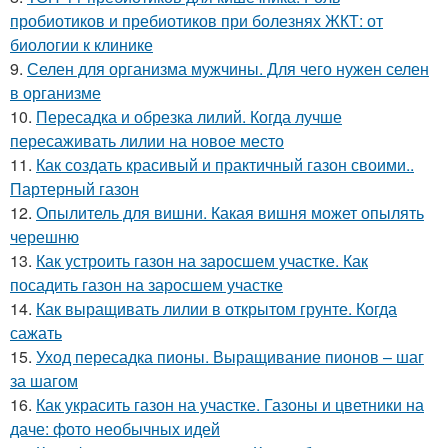
пробиотиков и пребиотиков при болезнях ЖКТ: от
биологии к клинике
9.
Селен для организма мужчины. Для чего нужен селен
в организме
10.
Пересадка и обрезка лилий. Когда лучше
пересаживать лилии на новое место
11.
Как создать красивый и практичный газон своими..
Партерный газон
12.
Опылитель для вишни. Какая вишня может опылять
черешню
13.
Как устроить газон на заросшем участке. Как
посадить газон на заросшем участке
14.
Как выращивать лилии в открытом грунте. Когда
сажать
15.
Уход пересадка пионы. Выращивание пионов – шаг
за шагом
16.
Как украсить газон на участке. Газоны и цветники на
даче: фото необычных идей