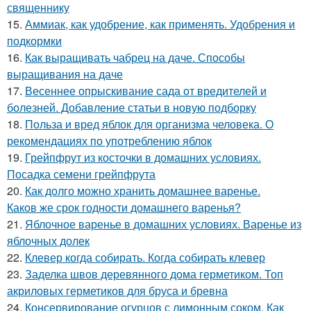
священнику
15.
Аммиак, как удобрение, как применять. Удобрения и
подкормки
16.
Как выращивать чабрец на даче. Способы
выращивания на даче
17.
Весеннее опрыскивание сада от вредителей и
болезней. Добавление статьи в новую подборку
18.
Польза и вред яблок для организма человека. О
рекомендациях по употреблению яблок
19.
Грейпфрут из косточки в домашних условиях.
Посадка семени грейпфрута
20.
Как долго можно хранить домашнее варенье.
Каков же срок годности домашнего варенья?
21.
Яблочное варенье в домашних условиях. Варенье из
яблочных долек
22.
Клевер когда собирать. Когда собирать клевер
23.
Заделка швов деревянного дома герметиком. Топ
акриловых герметиков для бруса и бревна
24.
Консервирование огурцов с лимонным соком. Как