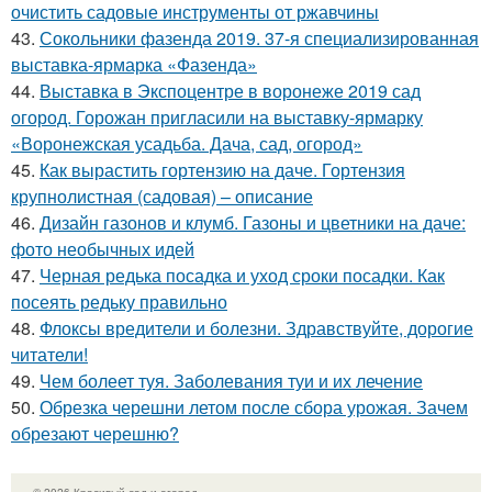
очистить садовые инструменты от ржавчины
43.
Сокольники фазенда 2019. 37-я специализированная
выставка-ярмарка «Фазенда»
44.
Выставка в Экспоцентре в воронеже 2019 сад
огород. Горожан пригласили на выставку-ярмарку
«Воронежская усадьба. Дача, сад, огород»
45.
Как вырастить гортензию на даче. Гортензия
крупнолистная (садовая) – описание
46.
Дизайн газонов и клумб. Газоны и цветники на даче:
фото необычных идей
47.
Черная редька посадка и уход сроки посадки. Как
посеять редьку правильно
48.
Флоксы вредители и болезни. Здравствуйте, дорогие
читатели!
49.
Чем болеет туя. Заболевания туи и их лечение
50.
Обрезка черешни летом после сбора урожая. Зачем
обрезают черешню?
© 2026 Красивый сад и огород