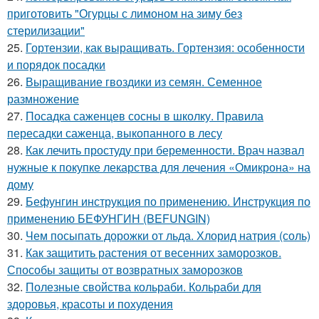
приготовить "Огурцы с лимоном на зиму без
стерилизации"
25.
Гортензии, как выращивать. Гортензия: особенности
и порядок посадки
26.
Выращивание гвоздики из семян. Семенное
размножение
27.
Посадка саженцев сосны в школку. Правила
пересадки саженца, выкопанного в лесу
28.
Как лечить простуду при беременности. Врач назвал
нужные к покупке лекарства для лечения «Омикрона» на
дому
29.
Бефунгин инструкция по применению. Инструкция по
применению БЕФУНГИН (BEFUNGIN)
30.
Чем посыпать дорожки от льда. Хлорид натрия (соль)
31.
Как защитить растения от весенних заморозков.
Способы защиты от возвратных заморозков
32.
Полезные свойства кольраби. Кольраби для
здоровья, красоты и похудения