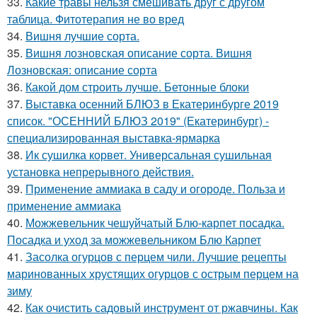
33.
Какие травы нельзя смешивать друг с другом
таблица. Фитотерапия не во вред
34.
Вишня лучшие сорта.
35.
Вишня лозновская описание сорта. Вишня
Лозновская: описание сорта
36.
Какой дом строить лучше. Бетонные блоки
37.
Выставка осенний БЛЮЗ в Екатеринбурге 2019
список. "ОСЕННИЙ БЛЮЗ 2019" (Екатеринбург) -
специализированная выставка-ярмарка
38.
Ик сушилка корвет. Универсальная сушильная
установка непрерывного действия.
39.
Применение аммиака в саду и огороде. Польза и
применение аммиака
40.
Можжевельник чешуйчатый Блю-карпет посадка.
Посадка и уход за можжевельником Блю Карпет
41.
Засолка огурцов с перцем чили. Лучшие рецепты
маринованных хрустящих огурцов с острым перцем на
зиму
42.
Как очистить садовый инструмент от ржавчины. Как