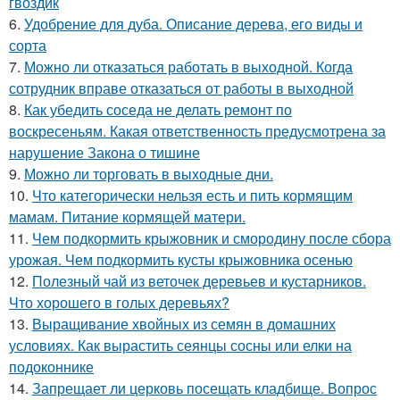
гвоздик
6.
Удобрение для дуба. Описание дерева, его виды и
сорта
7.
Можно ли отказаться работать в выходной. Когда
сотрудник вправе отказаться от работы в выходной
8.
Как убедить соседа не делать ремонт по
воскресеньям. Какая ответственность предусмотрена за
нарушение Закона о тишине
9.
Можно ли торговать в выходные дни.
10.
Что категорически нельзя есть и пить кормящим
мамам. Питание кормящей матери.
11.
Чем подкормить крыжовник и смородину после сбора
урожая. Чем подкормить кусты крыжовника осенью
12.
Полезный чай из веточек деревьев и кустарников.
Что хорошего в голых деревьях?
13.
Выращивание хвойных из семян в домашних
условиях. Как вырастить сеянцы сосны или елки на
подоконнике
14.
Запрещает ли церковь посещать кладбище. Вопрос