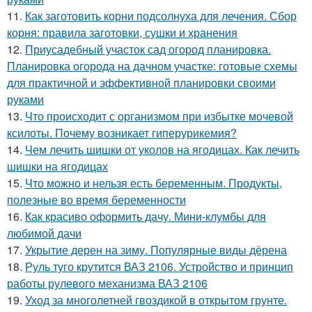
11.
Как заготовить корни подсолнуха для лечения. Сбор
корня: правила заготовки, сушки и хранения
12.
Приусадебный участок сад огород планировка.
Планировка огорода на дачном участке: готовые схемы
для практичной и эффективной планировки своими
руками
13.
Что происходит с организмом при избытке мочевой
ксилоты. Почему возникает гиперурикемия?
14.
Чем лечить шишки от уколов на ягодицах. Как лечить
шишки на ягодицах
15.
Что можно и нельзя есть беременным. Продукты,
полезные во время беременности
16.
Как красиво оформить дачу. Мини-клумбы для
любимой дачи
17.
Укрытие дерен на зиму. Популярные виды дёрена
18.
Руль туго крутится ВАЗ 2106. Устройство и принцип
работы рулевого механизма ВАЗ 2106
19.
Уход за многолетней гвоздикой в открытом грунте.