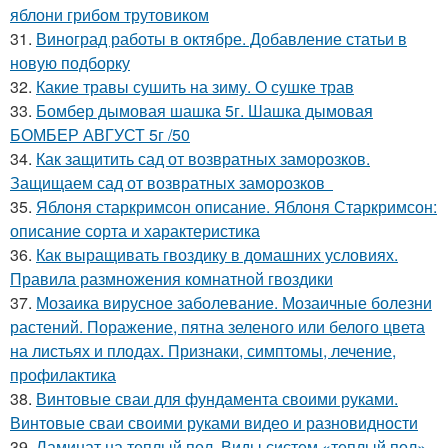
яблони грибом трутовиком
31.
Виноград работы в октябре. Добавление статьи в
новую подборку
32.
Какие травы сушить на зиму. О сушке трав
33.
Бомбер дымовая шашка 5г. Шашка дымовая
БОМБЕР АВГУСТ 5г /50
34.
Как защитить сад от возвратных заморозков.
Защищаем сад от возвратных заморозков
35.
Яблоня старкримсон описание. Яблоня Старкримсон:
описание сорта и характеристика
36.
Как выращивать гвоздику в домашних условиях.
Правила размножения комнатной гвоздики
37.
Мозаика вирусное заболевание. Мозаичные болезни
растений. Поражение, пятна зеленого или белого цвета
на листьях и плодах. Признаки, симптомы, лечение,
профилактика
38.
Винтовые сваи для фундамента своими руками.
Винтовые сваи своими руками видео и разновидности
39.
Ламинат на теплый пол. Виды систем «теплый пол»