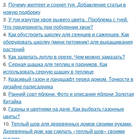
2.
Почему желтеет и сохнет туя. Добавление статьи в
новую подборку
3.
У туи изнутри хвоя рыжего цвета.. Проблема с туей.
Что предпринять при побурении хвои?
4.
Как обустроить школку для сеянцев и саженцев. Как
оборудовать школку (мини питомник) для выращивания
растений
5.
Как заделать дупло в орехе. Чем можно замазать?
6.
Серная шашка для теплиц и парников. Как
использовать серную шашку в теплице
7.
Красивый газон и ландшафт перед домом. Тонкости в
дизайне палисадника
8.
Ранний сорт яблони. Фото и описание яблони Золотая
Китайка
9.
Газоны и цветники на даче. Как выбрать газонные
цветы?
10.
Теплый шов для деревянных домов своими руками.
Деревянный дом: как сделать «теплый шов» своими
руками