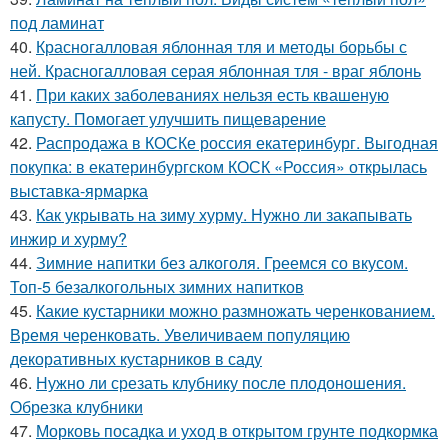
под ламинат
40.
Красногалловая яблонная тля и методы борьбы с
ней. Красногалловая серая яблонная тля - враг яблонь
41.
При каких заболеваниях нельзя есть квашеную
капусту. Помогает улучшить пищеварение
42.
Распродажа в КОСКе россия екатеринбург. Выгодная
покупка: в екатеринбургском КОСК «Россия» открылась
выставка-ярмарка
43.
Как укрывать на зиму хурму. Нужно ли закапывать
инжир и хурму?
44.
Зимние напитки без алкоголя. Греемся со вкусом.
Топ-5 безалкогольных зимних напитков
45.
Какие кустарники можно размножать черенкованием.
Время черенковать. Увеличиваем популяцию
декоративных кустарников в саду
46.
Нужно ли срезать клубнику после плодоношения.
Обрезка клубники
47.
Морковь посадка и уход в открытом грунте подкормка