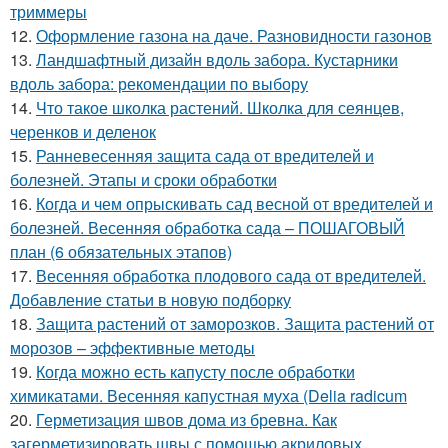
триммеры
12.
Оформление газона на даче. Разновидности газонов
13.
Ландшафтный дизайн вдоль забора. Кустарники
вдоль забора: рекомендации по выбору
14.
Что такое школка растений. Школка для сеянцев,
черенков и деленок
15.
Ранневесенняя защита сада от вредителей и
болезней. Этапы и сроки обработки
16.
Когда и чем опрыскивать сад весной от вредителей и
болезней. Весенняя обработка сада – ПОШАГОВЫЙ
план (6 обязательных этапов)
17.
Весенняя обработка плодового сада от вредителей.
Добавление статьи в новую подборку
18.
Защита растений от заморозков. Защита растений от
морозов – эффективные методы
19.
Когда можно есть капусту после обработки
химикатами. Весенняя капустная муха (Delia radicum
20.
Герметизация швов дома из бревна. Как
загерметизировать швы с помощью акриловых