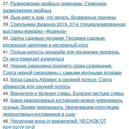
37.
Размножение хвойных семенами. Семенное
размножение хвойных
38.
Дым идет в дом, что делать. Возможные причины
39.
Сокольники фазенда 2019. 37-я специализированная
выставка-ярмарка «Фазенда»
40.
Цветы садовые гвоздики. Гвоздика садовая:
роскошное цветение и несложный уход
41.
Польза капусты кольраби для организма человека.
От чего помогает излечиться
42.
Черная смородина позднего срока созревания.
Сорта черной смородины с самыми крупными ягодами
43.
Когда сажать Абрикос в средней полосе. Сорта
абрикосов для средней полосы
44.
Вредители и болезни сливы. Болезни листьев сливы
45.
Какие декоративные кустарники можно черенковать
осенью. Время черенковать. Увеличиваем популяцию
декоративных кустарников в саду
46.
Чесночная вода от вредителей. ЧЕСНОК ОТ
ВРЕДИТЕЛЕЙ