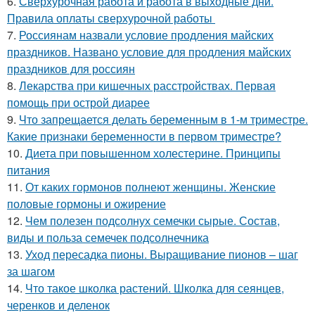
6.
Сверхурочная работа и работа в выходные дни.
Правила оплаты сверхурочной работы
7.
Россиянам назвали условие продления майских
праздников. Названо условие для продления майских
праздников для россиян
8.
Лекарства при кишечных расстройствах. Первая
помощь при острой диарее
9.
Что запрещается делать беременным в 1-м триместре.
Какие признаки беременности в первом триместре?
10.
Диета при повышенном холестерине. Принципы
питания
11.
От каких гормонов полнеют женщины. Женские
половые гормоны и ожирение
12.
Чем полезен подсолнух семечки сырые. Состав,
виды и польза семечек подсолнечника
13.
Уход пересадка пионы. Выращивание пионов – шаг
за шагом
14.
Что такое школка растений. Школка для сеянцев,
черенков и деленок