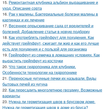
15.
Ремонтантная клубника альбион выращивание и
уход. Описание сорта
16.
Рак у малины. Бактериальные болезни малины в
картинках и их лечение
17.
Весеннее опрыскивание сада от вредителей и
болезней. Добавление статьи в новую подборку
18.
Как употреблять грейпфрут для похудения. Как
действует грейпфрут, сжигает ли жир и как его лучше
есть для похудения и с пользой для организма
19.
Грейпрфрут из семечка в домашних условиях. Как
вырастить грейпфрут из косточки
20.
Что такое гидропоника для клубники.
Особенности технологии на гидропонике
21.
Переносные чугунные печки их называли. Виды
бытовых печей из чугуна
22.
Как пересадить многолетнюю гвоздику. Возможные
варианты
23.
Нужна ли герметизация швов в брусовом доме.
Нужна ли герметизация швов в доме из бруса?