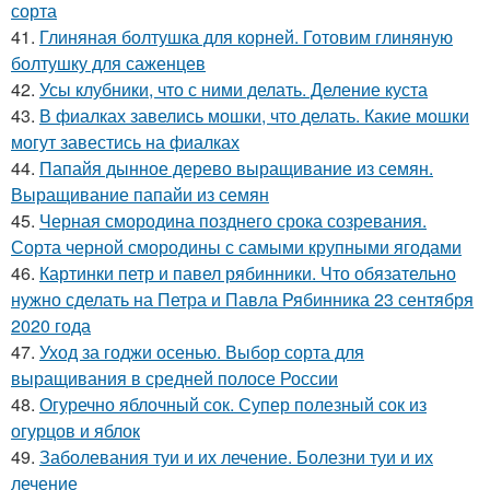
сорта
41.
Глиняная болтушка для корней. Готовим глиняную
болтушку для саженцев
42.
Усы клубники, что с ними делать. Деление куста
43.
В фиалках завелись мошки, что делать. Какие мошки
могут завестись на фиалках
44.
Папайя дынное дерево выращивание из семян.
Выращивание папайи из семян
45.
Черная смородина позднего срока созревания.
Сорта черной смородины с самыми крупными ягодами
46.
Картинки петр и павел рябинники. Что обязательно
нужно сделать на Петра и Павла Рябинника 23 сентября
2020 года
47.
Уход за годжи осенью. Выбор сорта для
выращивания в средней полосе России
48.
Огуречно яблочный сок. Супер полезный сок из
огурцов и яблок
49.
Заболевания туи и их лечение. Болезни туи и их
лечение