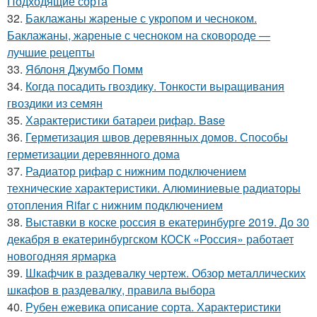
Подходящие сорта
32.
Баклажаны жареные с укропом и чесноком.
Баклажаны, жареные с чесноком на сковороде —
лучшие рецепты
33.
Яблоня Джумбо Помм
34.
Когда посадить гвоздику. Тонкости выращивания
гвоздики из семян
35.
Характеристики батареи рифар. Base
36.
Герметизация швов деревянных домов. Способы
герметизации деревянного дома
37.
Радиатор рифар с нижним подключением
технические характеристики. Алюминиевые радиаторы
отопления Rifar с нижним подключением
38.
Выставки в коске россия в екатеринбурге 2019. До 30
декабря в екатеринбургском КОСК «Россия» работает
новогодняя ярмарка
39.
Шкафчик в раздевалку чертеж. Обзор металлических
шкафов в раздевалку, правила выбора
40.
Рубен ежевика описание сорта. Характеристики