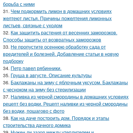
борьба с ними
31.
Чем подкормить лимон в домашних условиях
желтеют листья. Причины пожелтения лимонных
листьев, связные с уходом
32.
Как защитить растения от весенних заморозков.
Способы защиты от возвратных заморозков
33.
Не пропустите осеннюю обработку сада от
вредителей и болезней. Добавление статьи в новую
подборку
34.
Петр павел рябинники.
35.
Груша в августе. Описание культуры
36.
Баклажаны на зиму с яблочным уксусом. Баклажаны
с чесноком на зиму без стерилизации
37.
Наливка из черной смородины в домашних условиях
рецепт без водки. Рецепт наливки из черной смородины
без водки, пошагово с фото
38.
Как на даче построить дом. Порядок и этапы
строительства дачного домика
39.
Нужен ли зазор между утеплителем и