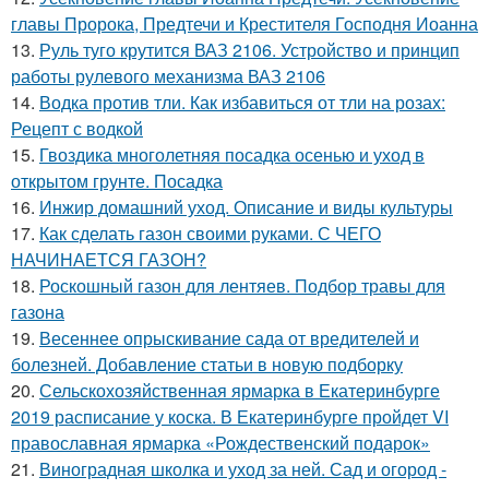
главы Пророка, Предтечи и Крестителя Господня Иоанна
13.
Руль туго крутится ВАЗ 2106. Устройство и принцип
работы рулевого механизма ВАЗ 2106
14.
Водка против тли. Как избавиться от тли на розах:
Рецепт с водкой
15.
Гвоздика многолетняя посадка осенью и уход в
открытом грунте. Посадка
16.
Инжир домашний уход. Описание и виды культуры
17.
Как сделать газон своими руками. С ЧЕГО
НАЧИНАЕТСЯ ГАЗОН?
18.
Роскошный газон для лентяев. Подбор травы для
газона
19.
Весеннее опрыскивание сада от вредителей и
болезней. Добавление статьи в новую подборку
20.
Сельскохозяйственная ярмарка в Екатеринбурге
2019 расписание у коска. В Екатеринбурге пройдет VI
православная ярмарка «Рождественский подарок»
21.
Виноградная школка и уход за ней. Сад и огород -