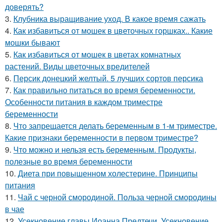
доверять?
3.
Клубника выращивание уход. В какое время сажать
4.
Как избавиться от мошек в цветочных горшках.. Какие
мошки бывают
5.
Как избавиться от мошек в цветах комнатных
растений. Виды цветочных вредителей
6.
Персик донецкий желтый. 5 лучших сортов персика
7.
Как правильно питаться во время беременности.
Особенности питания в каждом триместре
беременности
8.
Что запрещается делать беременным в 1-м триместре.
Какие признаки беременности в первом триместре?
9.
Что можно и нельзя есть беременным. Продукты,
полезные во время беременности
10.
Диета при повышенном холестерине. Принципы
питания
11.
Чай с черной смородиной. Польза черной смородины
в чае
12.
Усекновение главы Иоанна Предтечи. Усекновение