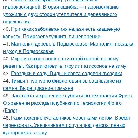
гидроизоляцией. Вторая ошибка — пароизоляцию
уложили с двух сторон утеплителя и деревянного
перекрытия
40.
При каких заболеваниях нельзя есть квашеную
капусту. Помогает улучшить пищеварение
41.
Магнолия дерево в Подмосковье. Магнолия: посадка
и уход в Подмосковье
42.
Икра из патиссонов с томатной пастой на зиму
рецепты. Как приготовить икру из патиссонов на зиму
43.
Гвоздики в саду. Виды и сорта садовой гвоздики
44.
Тимьян пурпурно фиолетовый выращивание из
семян. Выращивание тимьяна
45.
Заготовка и хранение клубники по технологии Фриго.
О хранении рассады клубники по технологии Фриго
(Frigo)
46.
Размножение кустарников черенками летом. Время
черенковать. Увеличиваем популяцию декоративных
кустарников в саду