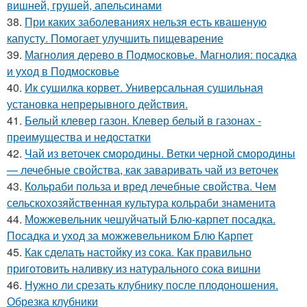
вишней, грушей, апельсинами
38.
При каких заболеваниях нельзя есть квашеную
капусту. Помогает улучшить пищеварение
39.
Магнолия дерево в Подмосковье. Магнолия: посадка
и уход в Подмосковье
40.
Ик сушилка корвет. Универсальная сушильная
установка непрерывного действия.
41.
Белый клевер газон. Клевер белый в газонах -
преимущества и недостатки
42.
Чай из веточек смородины. Ветки черной смородины
— лечебные свойства, как заваривать чай из веточек
43.
Кольраби польза и вред лечебные свойства. Чем
сельскохозяйственная культура кольраби знаменита
44.
Можжевельник чешуйчатый Блю-карпет посадка.
Посадка и уход за можжевельником Блю Карпет
45.
Как сделать настойку из сока. Как правильно
приготовить наливку из натурального сока вишни
46.
Нужно ли срезать клубнику после плодоношения.
Обрезка клубники