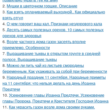
2.
Мушки в цветочном горшке. Описание
3.
Как взять оплачиваемый выходной.. Как официально
взять отгул
4.
О чем говорит ваш кал. Признаки нездорового кала
5.
Десять самых полезных орехов. 10 самых полезных
орехов для здоровья
6.
Возле частного дома газон засеять вполне
приемлемо. Особенности
7.
Выращивание тыквы в открытом грунте в средней
полосе. Выращивание тыквы
8.
Можно ли пить чай из листьев смородины
беременным. Как ухаживать за собой при беременности
9.
Народный праздник 11 сентября. Народные приметы
на 11 сентября: что нельзя делать на день Иоанна
Предтечи
10.
Усекновение главы Иоанна Предтечи. Усекновение
главы Пророка, Предтечи и Крестителя Господня Иоанна
11.
Как украсить газон возле дома своими руками.