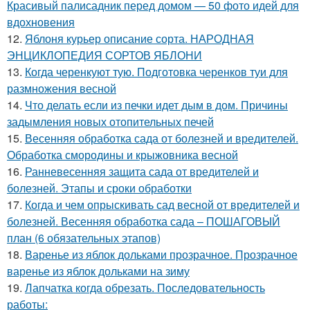
Красивый палисадник перед домом — 50 фото идей для
вдохновения
12.
Яблоня курьер описание сорта. НАРОДНАЯ
ЭНЦИКЛОПЕДИЯ СОРТОВ ЯБЛОНИ
13.
Когда черенкуют тую. Подготовка черенков туи для
размножения весной
14.
Что делать если из печки идет дым в дом. Причины
задымления новых отопительных печей
15.
Весенняя обработка сада от болезней и вредителей.
Обработка смородины и крыжовника весной
16.
Ранневесенняя защита сада от вредителей и
болезней. Этапы и сроки обработки
17.
Когда и чем опрыскивать сад весной от вредителей и
болезней. Весенняя обработка сада – ПОШАГОВЫЙ
план (6 обязательных этапов)
18.
Варенье из яблок дольками прозрачное. Прозрачное
варенье из яблок дольками на зиму
19.
Лапчатка когда обрезать. Последовательность
работы: