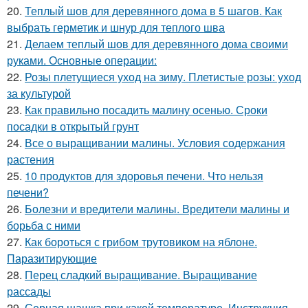
20.
Теплый шов для деревянного дома в 5 шагов. Как
выбрать герметик и шнур для теплого шва
21.
Делаем теплый шов для деревянного дома своими
руками. Основные операции:
22.
Розы плетущиеся уход на зиму. Плетистые розы: уход
за культурой
23.
Как правильно посадить малину осенью. Сроки
посадки в открытый грунт
24.
Все о выращивании малины. Условия содержания
растения
25.
10 продуктов для здоровья печени. Что нельзя
печени?
26.
Болезни и вредители малины. Вредители малины и
борьба с ними
27.
Как бороться с грибом трутовиком на яблоне.
Паразитирующие
28.
Перец сладкий выращивание. Выращивание
рассады
29.
Серная шашка при какой температуре. Инструкция