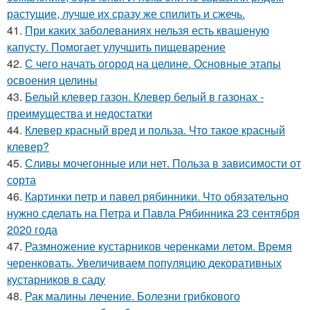
растущие, лучше их сразу же спилить и сжечь.
41.
При каких заболеваниях нельзя есть квашеную
капусту. Помогает улучшить пищеварение
42.
С чего начать огород на целине. Основные этапы
освоения целины
43.
Белый клевер газон. Клевер белый в газонах -
преимущества и недостатки
44.
Клевер красный вред и польза. Что такое красный
клевер?
45.
Сливы мочегонные или нет. Польза в зависимости от
сорта
46.
Картинки петр и павел рябинники. Что обязательно
нужно сделать на Петра и Павла Рябинника 23 сентября
2020 года
47.
Размножение кустарников черенками летом. Время
черенковать. Увеличиваем популяцию декоративных
кустарников в саду
48.
Рак малины лечение. Болезни грибкового