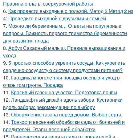
Правила оплаты сверхурочной работы
6.
Как провести выходные с пользой. Метод 2 Метод 2 из
4: Проведите выходной с друзьями и семьей
7.
Можно ли беременным… Ответы на популярные
вопросы. Важность первого триместра беременности
для развития плода
8.
Арбуз Сахарный малыш. Правила выращивания и
ухода
9.
5 простых способов укрепить сосуды. Как укрепить
сердечно-сосудистую систему продуктами питания?
10.
Гвоздика многолетняя посадка осенью и уход в
открытом грунте. Посадка
11.
Красивый газон на участке. Подготовка почвы
12.
Ландшафтный дизайн вдоль забора. Кустарники
вдоль забора: рекомендации по выбору
13.
Оформление газона перед домом. Выбор сорта
14.
Тонкости весенней обработки сада от болезней и
вредителей. Этапы весенней обработки
15.
Ранневесенняя защита сада от вредителей и