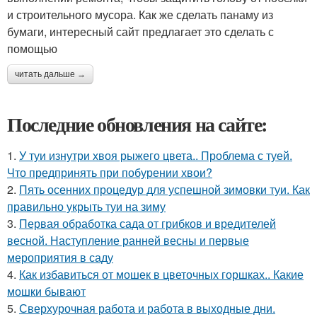
и строительного мусора. Как же сделать панаму из
бумаги, интересный сайт предлагает это сделать с
помощью
читать дальше →
Последние обновления на сайте:
1.
У туи изнутри хвоя рыжего цвета.. Проблема с туей.
Что предпринять при побурении хвои?
2.
Пять осенних процедур для успешной зимовки туи. Как
правильно укрыть туи на зиму
3.
Первая обработка сада от грибков и вредителей
весной. Наступление ранней весны и первые
мероприятия в саду
4.
Как избавиться от мошек в цветочных горшках.. Какие
мошки бывают
5.
Сверхурочная работа и работа в выходные дни.