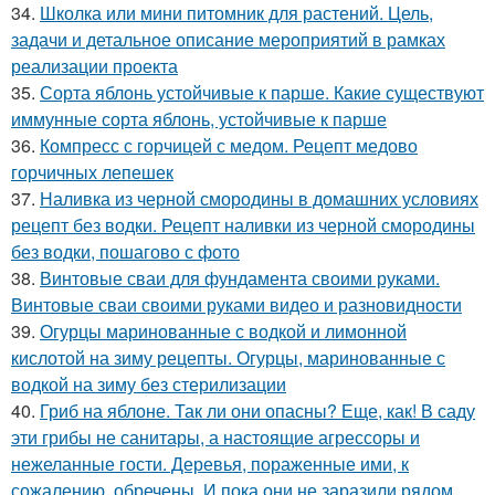
34.
Школка или мини питомник для растений. Цель,
задачи и детальное описание мероприятий в рамках
реализации проекта
35.
Сорта яблонь устойчивые к парше. Какие существуют
иммунные сорта яблонь, устойчивые к парше
36.
Компресс с горчицей с медом. Рецепт медово
горчичных лепешек
37.
Наливка из черной смородины в домашних условиях
рецепт без водки. Рецепт наливки из черной смородины
без водки, пошагово с фото
38.
Винтовые сваи для фундамента своими руками.
Винтовые сваи своими руками видео и разновидности
39.
Огурцы маринованные с водкой и лимонной
кислотой на зиму рецепты. Огурцы, маринованные с
водкой на зиму без стерилизации
40.
Гриб на яблоне. Так ли они опасны? Еще, как! В саду
эти грибы не санитары, а настоящие агрессоры и
нежеланные гости. Деревья, пораженные ими, к
сожалению, обречены. И пока они не заразили рядом