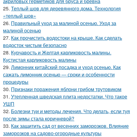
акриловых герметиков для бруса и бревна
25.
Теплый шов для деревянного дома. Технология
«теплый шов»
26.
Правильный уход за малиной осенью. Уход за
малиной осенью
27.
Как прочистить водостоки на крыше. Как сделать
водосток чистым безопасно
28.
Курчавость и Желтая карликовость малины.
Кустистая карликовость малины
29.
Лимонник китайский посадка и уход осенью. Как
сажать лимонник осенью — сроки и особенности
процедуры
30.
Признаки поражения яблони грибом трутовиком
31.
Утепленная шведская плита недостатки. Что такое
УШП
32.
Болезни туи и методы лечения. Что делать, если туя
после зимы стала коричневой?
33.
Как защитить сад от весенних заморозков. Влияние
заморозков на садово-огородные культуры