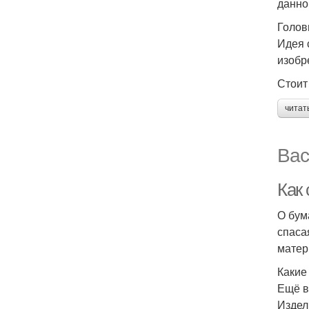
данно
Голов
Идея 
изобр
Стоит
читат
Вас
Как 
О бум
спаса
матер
Какие
Ещё в
Издел