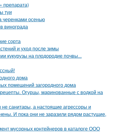
» препарата)
ы туи
да черенками осенью
ов винограда
ние сорта
стений и уход после зимы
ии кукурузы на плодородие почвы...
ссный!
родного дома
ных помещений загородного дома
 рецепты. Огурцы, маринованные с водкой на
бы не санитары, а настоящие агрессоры и
чены. И пока они не заразили рядом растущие,
мент мусорных контейнеров в каталоге ООО