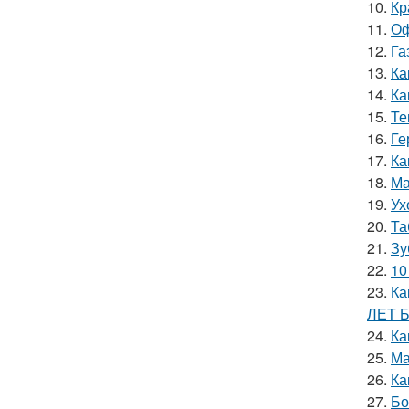
10.
Кр
11.
Оф
12.
Га
13.
Ка
14.
Ка
15.
Те
16.
Ге
17.
Ка
18.
Ма
19.
Ух
20.
Та
21.
Зу
22.
10
23.
Ка
ЛЕТ 
24.
Ка
25.
Ма
26.
Ка
27.
Бо