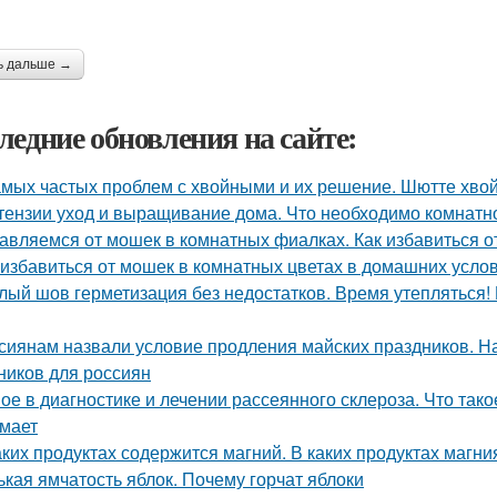
ь дальше →
ледние обновления на сайте:
амых частых проблем с хвойными и их решение. Шютте хво
тензии уход и выращивание дома. Что необходимо комнатно
авляемся от мошек в комнатных фиалках. Как избавиться о
 избавиться от мошек в комнатных цветах в домашних усло
лый шов герметизация без недостатков. Время утепляться!
сиянам назвали условие продления майских праздников. Н
ников для россиян
ое в диагностике и лечении рассеянного склероза. Что так
мает
аких продуктах содержится магний. В каких продуктах магн
ькая ямчатость яблок. Почему горчат яблоки