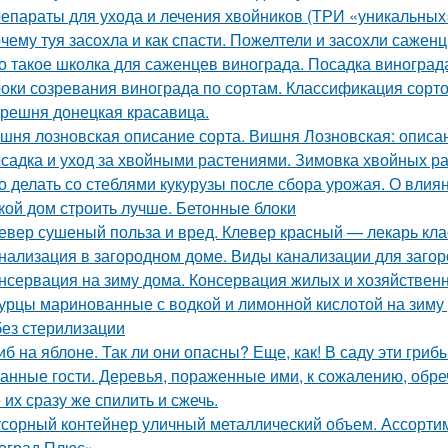
епараты для ухода и лечения хвойников (ТРИ «уникальных
чему туя засохла и как спасти. Пожелтели и засохли саженц
о такое школка для саженцев винограда. Посадка виногра
оки созревания винограда по сортам. Классификация сорт
решня донецкая красавица.
шня лозновская описание сорта. Вишня Лозновская: описа
садка и уход за хвойными растениями. Зимовка хвойных ра
о делать со стеблями кукурузы после сбора урожая. О влиян
кой дом строить лучше. Бетонные блоки
евер сушеный польза и вред. Клевер красный — лекарь кла
нализация в загородном доме. Виды канализации для заго
нсервация на зиму дома. Консервация жилых и хозяйствен
урцы маринованные с водкой и лимонной кислотой на зиму
без стерилизации
иб на яблоне. Так ли они опасны? Еще, как! В саду эти гри
анные гости. Деревья, пораженные ими, к сожалению, обре
 их сразу же спилить и сжечь.
сорный контейнер уличный металлический объем. Ассорти
оград Плюс»