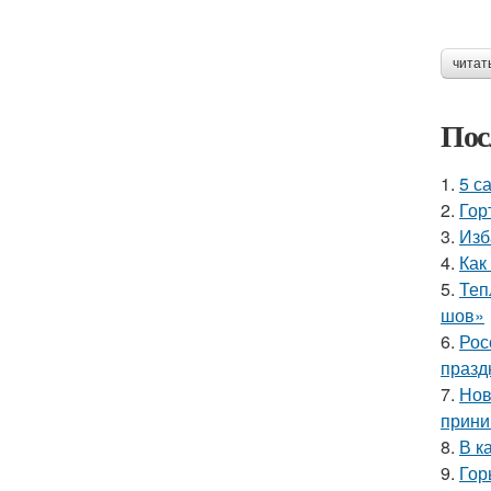
читат
Пос
1.
5 с
2.
Гор
3.
Изб
4.
Как
5.
Теп
шов»
6.
Рос
празд
7.
Нов
прини
8.
В к
9.
Гор