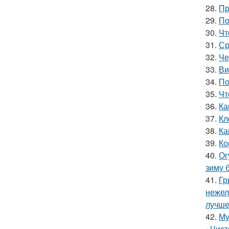
28.
Пр
29.
По
30.
Чт
31.
Ср
32.
Че
33.
Ви
34.
По
35.
Чт
36.
Ка
37.
Кл
38.
Ка
39.
Ко
40.
Ог
зиму 
41.
Гр
нежел
лучше
42.
Му
«Чист