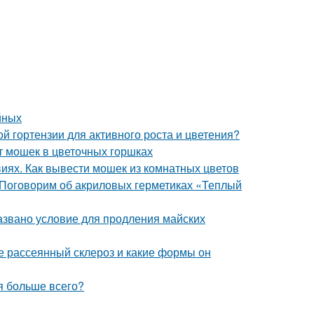
йных
й гортензии для активного роста и цветения?
т мошек в цветочных горшках
виях. Как вывести мошек из комнатных цветов
 Поговорим об акриловых герметиках «Теплый
азвано условие для продления майских
ое рассеянный склероз и какие формы он
ия больше всего?