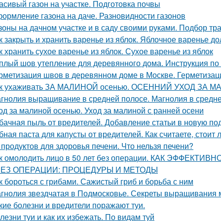
асивый газон на участке. Подготовка почвы
ормление газона на даче. Разновидности газонов
зоны на дачном участке и в саду своими руками. Подбор тр
к закрыть и хранить варенье из яблок. Яблочное варенье д
к хранить сухое варенье из яблок. Сухое варенье из яблок
плый шов утепление для деревянного дома. Инструкция по
рметизация швов в деревянном доме в Москве. Герметиза
к ухаживать ЗА МАЛИНОЙ осенью. ОСЕННИЙ УХОД ЗА М
гнолия выращивание в средней полосе. Магнолия в средне
од за малиной осенью. Уход за малиной с ранней осени
бачная пыль от вредителей. Добавление статьи в новую по
бная паста для капусты от вредителей. Как считаете, стоит
 продуктов для здоровья печени. Что нельзя печени?
к омолодить лицо в 50 лет без операции. КАК ЭФФЕКТИ
БЕЗ ОПЕРАЦИИ: ПРОЦЕДУРЫ И МЕТОДЫ
к бороться с грибами. Сажистый гриб и борьба с ним
гнолия звездчатая в Подмосковье. Секреты выращивания 
кие болезни и вредители поражают туи.
лезни туи и как их избежать. По видам туй