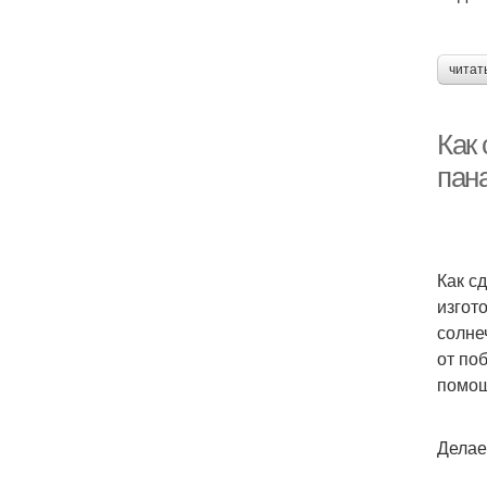
читат
Как 
пан
Как с
изгот
солне
от по
помо
Делае