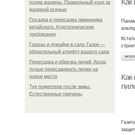
Как 
полив малины. Правильный уход за
малиной осенью
Посадка и пересадка лимонника
Панам
китайского. Агротехнические
альте
требования
Кстат
Газоны и лужайки в саду. Газон —
строи
обязательный атрибут вашего сада
читат
Пересадка и обрезка лилий. Когда
лучше пересаживать лилии на
Как 
новое место
пил
Туя пожелтела после зимы.
Естественные причины
Газет
защит