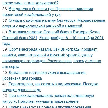
после зимы стала коричневой?
36.
Вредители и болезни туи. Признаки появления
вредителей и заболеваний у туи
37.
Огурцы с рябиной на зиму без уксуса. Маринованные
огурцы с черноплодной рябиной и мелиссой
38.
Выставка-ярмарка Осенний блюз в Екатеринбурге.
Осенний блюз 2021, Екатеринбург, 8 – 10 сентября 2021
года
39.
Сорт винограда натали. Эти Винограды прощает
ошибки, дают Отличный и Вкусный урожай даже у
начинающих садоводов. Рассказываю, почему именно
эти сорта
40.
Домашняя гортензия уход и выращивание.
Гортензия для горшка
41.
Рододендрон, как сажать в подмосковье. Посадка
рододендрона в саду
42.
При каких заболеваниях нельзя есть квашеную
капусту. Помогает улучшить пищеварение
43.
Кольраби капуста польза и противопоказания.