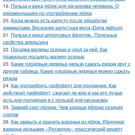
19.
Польза и вред яблок для организма человека. О
рекомендациях по употреблению яблок
20.
Когда можно есть капусту после обработки
химикатами. Весенняя капустная муха (Delia radicum
21.
Польза и вред цитрусовых фруктов.. Полезные
свойства апельсина
22.
Посадка малины осенью и уход за ней. Как
правильно посадить малину осенью
23.
Какие плодовые деревья нельзя сажать рядом друг с
другом таблица. Какие плодовые деревья можно сажать
рядом
24.
Как употреблять грейпфрут для похудения. Как
действует грейпфрут, сжигает ли жир и как его лучше
есть для похудения и с пользой для организма
25.
Зимний сорт яблони. Чем хороши яблони поздних
сортов
26.
Как закрыть и хранить варенье из яблок. Яблочное
варенье дольками «Янтарное»: классический рецепт