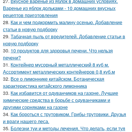
27.
Вкусное варенье из яблок в домашних условиях.
Варенье из яблок дольками - 10 домашних вкусных
рецептов приготовления
28.
Как и чем подкормить малину осенью. Добавление
статьи в новую подборку
29.
Табачная пыль от вредителей. Добавление статьи в
новую подборку
30.
10 продуктов для здоровья печени. Что нельзя
печени?
31.
Контейнер мусорный металлический 8 куб м.
Ассортимент металлических контейнеров 0,8 куб.м
32.
Все о лимоннике китайском. Ботаническая
характеристика китайского лимонника
33.
Как избавится от одуванчиков на газоне. Лучшие
химические средства в борьбе с одуванчиками и
другими сорняками на газоне
34.
Как бороться с трутовиком. Грибы-трутовики. Друзья
и враги нашего леса.
35.
Болезни туи и методы лечения. Что делать, если туя