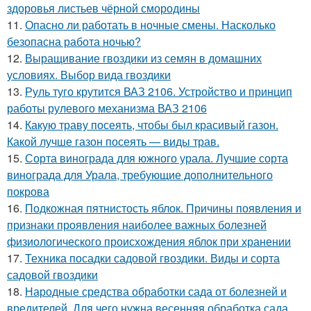
здоровья листьев чёрной смородины
11.
Опасно ли работать в ночные смены. Насколько
безопасна работа ночью?
12.
Выращивание гвоздики из семян в домашних
условиях. Выбор вида гвоздики
13.
Руль туго крутится ВАЗ 2106. Устройство и принцип
работы рулевого механизма ВАЗ 2106
14.
Какую траву посеять, чтобы был красивый газон.
Какой лучше газон посеять — виды трав.
15.
Сорта винограда для южного урала. Лучшие сорта
винограда для Урала, требующие дополнительного
покрова
16.
Подкожная пятнистость яблок. Причины появления и
признаки проявления наиболее важных болезней
физиологического происхождения яблок при хранении
17.
Техника посадки садовой гвоздики. Виды и сорта
садовой гвоздики
18.
Народные средства обработки сада от болезней и
вредителей. Для чего нужна весенняя обработка сада