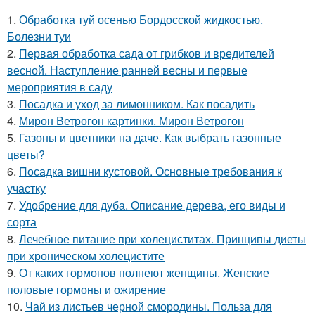
1.
Обработка туй осенью Бордосской жидкостью.
Болезни туи
2.
Первая обработка сада от грибков и вредителей
весной. Наступление ранней весны и первые
мероприятия в саду
3.
Посадка и уход за лимонником. Как посадить
4.
Мирон Ветрогон картинки. Мирон Ветрогон
5.
Газоны и цветники на даче. Как выбрать газонные
цветы?
6.
Посадка вишни кустовой. Основные требования к
участку
7.
Удобрение для дуба. Описание дерева, его виды и
сорта
8.
Лечебное питание при холециститах. Принципы диеты
при хроническом холецистите
9.
От каких гормонов полнеют женщины. Женские
половые гормоны и ожирение
10.
Чай из листьев черной смородины. Польза для