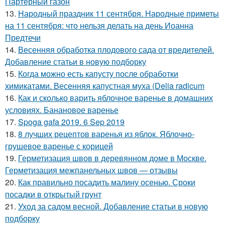
Партерный газон
13.
Народный праздник 11 сентября. Народные приметы
на 11 сентября: что нельзя делать на день Иоанна
Предтечи
14.
Весенняя обработка плодового сада от вредителей.
Добавление статьи в новую подборку
15.
Когда можно есть капусту после обработки
химикатами. Весенняя капустная муха (Delia radicum
16.
Как и сколько варить яблочное варенье в домашних
условиях. Банановое варенье
17.
Spoga gafa 2019. 6 Sep 2019
18.
8 лучших рецептов варенья из яблок. Яблочно-
грушевое варенье с корицей
19.
Герметизация швов в деревянном доме в Москве.
Герметизация межпанельных швов — отзывы
20.
Как правильно посадить малину осенью. Сроки
посадки в открытый грунт
21.
Уход за садом весной. Добавление статьи в новую
подборку