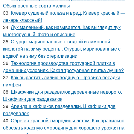
Обыкновенные сорта малины
33.
Клевер сушеный польза и вред. Клевер красный —
лекарь классный!
34.
Лук маленький, как называется. Как выглядит лук
многоярусный: фото и описание
35.
Огурцы маринованные с водкой и лимонной
кислотой на зиму рецепты. Огурцы, маринованные с
водкой на зиму без стерилизации
36.
Технология производства тротуарной плитки в
домашних условиях. Какая тротуарная плитка лучше?
37.
Как вырастить лилию водяную. Правила посадки
нимфеи
38.
Шкафчики для раздевалок деревянные недорого.
Шкафчики для раздевалок
39.
Аренда шкафчиков раздевалки. Шкафчики для
раздевалок
40.
Обрезка красной смородины летом. Как правильно
обрезать красную смородину для хорошего урожая на