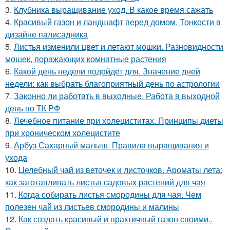
3.
Клубника выращивание уход. В какое время сажать
4.
Красивый газон и ландшафт перед домом. Тонкости в
дизайне палисадника
5.
Листья изменили цвет и летают мошки. Разновидности
мошек, поражающих комнатные растения
6.
Какой день недели подойдет для. Значение дней
недели: как выбрать благоприятный день по астрологии
7.
Законно ли работать в выходные. Работа в выходной
день по ТК РФ
8.
Лечебное питание при холециститах. Принципы диеты
при хроническом холецистите
9.
Арбуз Сахарный малыш. Правила выращивания и
ухода
10.
Целебный чай из веточек и листочков. Ароматы лета:
как заготавливать листья садовых растений для чая
11.
Когда собирать листья смородины для чая. Чем
полезен чай из листьев смородины и малины
12.
Как создать красивый и практичный газон своими..