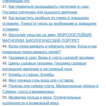
следующий год
41.
Как правильно выращивать гортензию в саду.
Посадка гортензии для пышного цветения
42.
Как вырастить хвойные из семян в домашних
условиях. Тонкости ухода за хвойниками в домашних
условиях
43.
Магнолия укрытие на зиму. МОРОЗОСТОЙКИЕ
МАГНОЛИИ: БИОЛОГИЧЕСКИЙ ПОРТРЕТ
44.
Когда пересаживать и обрезать лилии. Когда и как
правильно пересаживать лилии?
45.
Гвоздики в саду. Виды и сорта садовой гвоздики
46.
Цветы садовые гвоздики. Гвоздика садовая:
роскошное цветение и несложный уход
47.
Клумбы и газоны. Клумбы
48.
Мед горчица соль вода для суставов.
49.
Ранетки для сибири сорта. Мелкоплодная яблоня в
Сибири: сорта и формировка
50.
Медведка польза и вред. Отличительные
особенности и возможный вред