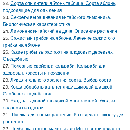
22.
Сорта опылители яблонь таблица. Сорта яблонь,
подходящие для опыления
23.
Секреты выращивания китайского лимонника.
Биологическая характеристика
24.
Лимонник китайский на даче. Описание растения
25.
Сажистый грибок на яблоне. Лечение сажистого
грибка на яблоне
26.
Какие грибы вырастают на плодовых деревьях.
Съедобные
27.
Полезные свойства кольраби. Кольраби для
здоровья, красоты и похудения
28.
Лук длительного хранения сорта. Выбор сорта
29.
Когда обрабатывать теплицу дымовой шашкой.
Особенности действия
30.
Уход за садовой гвоздикой многолетней. Уход за
садовой гвоздикой
31.
Школка для новых растений. Как сделать школку для
растений
32.
Подборка сортов малины для Московской области.