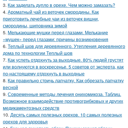
3.
Как заделать дупло в орехе. Чем можно замазать?
4.
Ароматный чай из веточек смородины. Как
приготовить лечебные чаи из веточек вишни,
смородины, шиповника зимой
5.
Мелькающие мушки перед глазами. Мелькание
«мушек» перед глазами: причины возникновения
6.
Теплый шов для деревянного. Утепления деревянного
дома по технологии Теплый шов
7.
Как успеть отдохнуть за выходные. 80% людей грустят
или волнуются в воскресенье. 5 советов от эксперта, как
по-настоящему отдохнуть в выходные
8.
Как правильно стричь лапчатку. Как обрезать лапчатку
весной
9.
Современные методы лечения онихомикоза. Таблиц.
Возможное взаимодействие противогрибковых и других
медикаментозных средств
10.
Десять самых полезных орехов. 10 самых полезных
орехов для здоровья