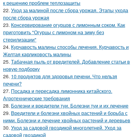
к решению проблем теплозащиты
22.
Уход за малиной после сбора урожая. Этапы ухода
после сбора урожая
23.
Консервирование огурцов с лимонным соком. Как
приготовить "Огурцы с лимоном на зиму без
стерилизации"
24.
Курчавость малины способы лечения. Курчавость и
Желтая карликовость малины
25.
Табачная пыль от вредителей. Добавление статьи в
новую подборку
26.
10 продуктов для здоровья печени. Что нельзя
печени?
27.
Посадка и пересадка лимонника китайского.
Агротехнические требования
28.
Болезни и вредители туи. Болезни туи и их лечение
29.
Вредители и болезни хвойных растений и борьба с
ними. Болезни и лечение хвойных растений и деревьев
30.
Уход за садовой гвоздикой многолетней. Уход за
садовой гвоздикой