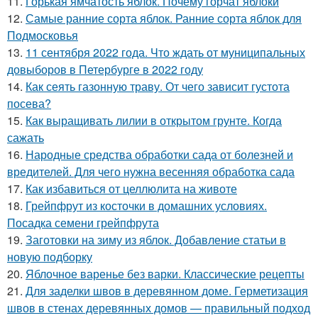
11.
Горькая ямчатость яблок. Почему горчат яблоки
12.
Самые ранние сорта яблок. Ранние сорта яблок для
Подмосковья
13.
11 сентября 2022 года. Что ждать от муниципальных
довыборов в Петербурге в 2022 году
14.
Как сеять газонную траву. От чего зависит густота
посева?
15.
Как выращивать лилии в открытом грунте. Когда
сажать
16.
Народные средства обработки сада от болезней и
вредителей. Для чего нужна весенняя обработка сада
17.
Как избавиться от целлюлита на животе
18.
Грейпфрут из косточки в домашних условиях.
Посадка семени грейпфрута
19.
Заготовки на зиму из яблок. Добавление статьи в
новую подборку
20.
Яблочное варенье без варки. Классические рецепты
21.
Для заделки швов в деревянном доме. Герметизация
швов в стенах деревянных домов — правильный подход