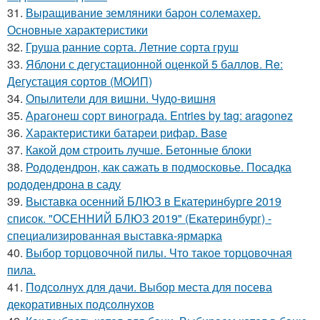
31.
Выращивание земляники барон солемахер.
Основные характеристики
32.
Груша ранние сорта. Летние сорта груш
33.
Яблони с дегустационной оценкой 5 баллов. Re:
Дегустация сортов (МОИП)
34.
Опылители для вишни. Чудо-вишня
35.
Арагонеш сорт винограда. Entries by tag: aragonez
36.
Характеристики батареи рифар. Base
37.
Какой дом строить лучше. Бетонные блоки
38.
Рододендрон, как сажать в подмосковье. Посадка
рододендрона в саду
39.
Выставка осенний БЛЮЗ в Екатеринбурге 2019
список. "ОСЕННИЙ БЛЮЗ 2019" (Екатеринбург) -
специализированная выставка-ярмарка
40.
Выбор торцовочной пилы. Что такое торцовочная
пила.
41.
Подсолнух для дачи. Выбор места для посева
декоративных подсолнухов