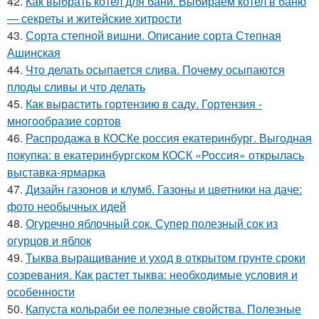
42.
Как выбрать котел для бани. Выбираем котел в баню
— секреты и житейские хитрости
43.
Сорта степной вишни. Описание сорта Степная
Ашинская
44.
Что делать осыпается слива. Почему осыпаются
плоды сливы и что делать
45.
Как вырастить гортензию в саду. Гортензия -
многообразие сортов
46.
Распродажа в КОСКе россия екатеринбург. Выгодная
покупка: в екатеринбургском КОСК «Россия» открылась
выставка-ярмарка
47.
Дизайн газонов и клумб. Газоны и цветники на даче:
фото необычных идей
48.
Огуречно яблочный сок. Супер полезный сок из
огурцов и яблок
49.
Тыква выращивание и уход в открытом грунте сроки
созревания. Как растет тыква: необходимые условия и
особенности
50.
Капуста кольраби ее полезные свойства. Полезные