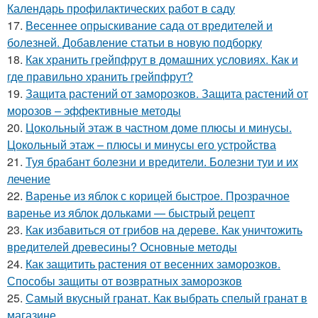
Календарь профилактических работ в саду
17.
Весеннее опрыскивание сада от вредителей и
болезней. Добавление статьи в новую подборку
18.
Как хранить грейпфрут в домашних условиях. Как и
где правильно хранить грейпфрут?
19.
Защита растений от заморозков. Защита растений от
морозов – эффективные методы
20.
Цокольный этаж в частном доме плюсы и минусы.
Цокольный этаж – плюсы и минусы его устройства
21.
Туя брабант болезни и вредители. Болезни туи и их
лечение
22.
Варенье из яблок с корицей быстрое. Прозрачное
варенье из яблок дольками — быстрый рецепт
23.
Как избавиться от грибов на дереве. Как уничтожить
вредителей древесины? Основные методы
24.
Как защитить растения от весенних заморозков.
Способы защиты от возвратных заморозков
25.
Самый вкусный гранат. Как выбрать спелый гранат в
магазине