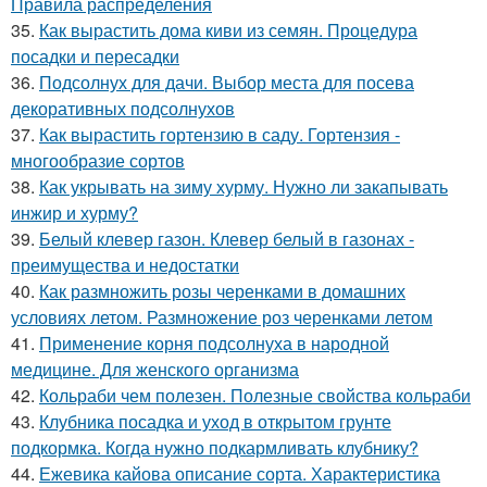
Правила распределения
35.
Как вырастить дома киви из семян. Процедура
посадки и пересадки
36.
Подсолнух для дачи. Выбор места для посева
декоративных подсолнухов
37.
Как вырастить гортензию в саду. Гортензия -
многообразие сортов
38.
Как укрывать на зиму хурму. Нужно ли закапывать
инжир и хурму?
39.
Белый клевер газон. Клевер белый в газонах -
преимущества и недостатки
40.
Как размножить розы черенками в домашних
условиях летом. Размножение роз черенками летом
41.
Применение корня подсолнуха в народной
медицине. Для женского организма
42.
Кольраби чем полезен. Полезные свойства кольраби
43.
Клубника посадка и уход в открытом грунте
подкормка. Когда нужно подкармливать клубнику?
44.
Ежевика кайова описание сорта. Характеристика