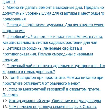
цветы?
5.
Можно ли делать ремонт в выходные дни. Предельно
допустимый уровень шума для квартиры и мест общего
пользования
6.
Селен для организма мужчины. Для чего нужен селен
в организме
7.
Целебный чай из веточек и листочков. Ароматы лета:
как заготавливать листья садовых растений для чая
8.
Веточки смородины лечебные свойства и
противопоказания. Польза смородины с черными
плодами
9.
Полезный чай из веточек деревьев и кустарников. Что
хорошего в голых деревьях?
10.
Топ-6 запретов при простатите. Чем же питание при
простатите отличается от обычного меню?
11.
Уход за многолетней гвоздикой в открытом грунте.
Посадка
12.
Инжир домашний уход. Описание и виды культуры
13.
Чем полезен подсолнух семечки сырые. Состав,