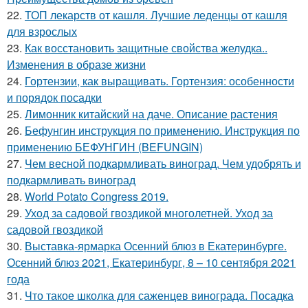
22.
ТОП лекарств от кашля. Лучшие леденцы от кашля
для взрослых
23.
Как восстановить защитные свойства желудка..
Изменения в образе жизни
24.
Гортензии, как выращивать. Гортензия: особенности
и порядок посадки
25.
Лимонник китайский на даче. Описание растения
26.
Бефунгин инструкция по применению. Инструкция по
применению БЕФУНГИН (BEFUNGIN)
27.
Чем весной подкармливать виноград. Чем удобрять и
подкармливать виноград
28.
World Potato Congress 2019.
29.
Уход за садовой гвоздикой многолетней. Уход за
садовой гвоздикой
30.
Выставка-ярмарка Осенний блюз в Екатеринбурге.
Осенний блюз 2021, Екатеринбург, 8 – 10 сентября 2021
года
31.
Что такое школка для саженцев винограда. Посадка