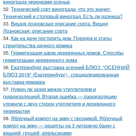
винограда черенками осенью
32.
Технический сорт винограда, что это значит.
Технический и столовый виноград. Есть ли разница?
33.
Вишня лозновская описание сорта. Вишня
Лозновская: описание сорта
34.
Как на даче построить дом. Порядок и этапы
строительства дачного домика
35.
Герметизация швов деревянных домов. Способы
герметизации деревянного дома
36.
Екатеринбург выставка осенний БЛЮЗ. "ОСЕННИЙ
БЛЮЗ 2019" (Екатеринбург) - специализированная
выставка-ярмарка
37.
Нужен ли зазор между утеплителем и
гидроизоляцией. Вторая ошибка — пароизоляцию
уложили с двух сторон утеплителя и деревянного
перекрытия
38.
Яблочный компот на зиму с гвоздикой. Яблочный
компот на зиму — рецепты на 3 литровую банку с
вишней, грушей, апельсинами