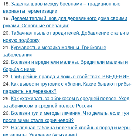
18.
Заделка швов между бревнами – традиционные
варианты герметизации
19.
Делаем теплый шов для деревянного дома своими
руками. Основные операции:
20.
Табачная пыль от вредителей. Добавление статьи в
новую подборку
21.
Курчавость и мозаика малины. Грибковые
заболевания
22.
Болезни и вредители малины. Вредители малины и
борьба с ними
23.
Гриб рейши правда и ложь о свойствах. ВВЕДЕНИЕ
24.
Как вывести трутовик с яблони. Какие бывают грибы-
паразиты на деревьях?
25.
Как ухаживать за абрикосом в средней полосе. Уход
за абрикосом в средней полосе России
26.
Болезни туи и методы лечения. Что делать, если туя
после зимы стала коричневой?
27.
Наглядная таблица болезней хвойных пород и меры
их защиты. Увядание (усыхание)