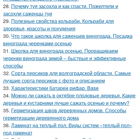
28.
Почему туя засохла и как спасти. Пожелтели и
засохли саженцы туи
29.
Полезные свойства кольраби. Кольраби для
здоровья, красоты и похудения
30.
Что такое школка для саженцев винограда. Посадка
винограда черенками осенью
31.
Школка для винограда осенью. Проращиваем
черенки винограда зимой – быстрые и эффективные
способы
32.
Сорта персиков для волгоградской области. Самые
лучшие сорта персиков с фото и описанием
33.
Характеристики батареи рифар. Base
34.
Можно ли сажать в октябре плодовые деревья. Какие
деревья и кустарники лучше сажать осенью и почему?
35.
Герметизация швов деревянных домов. Способы
герметизации деревянного дома
36.
Ламинат на теплый пол. Виды систем «теплый пол»
под ламинат