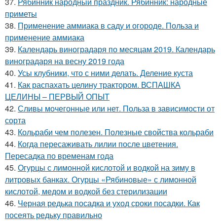
37.
Рябинник народный праздник. Рябинник: народные
приметы
38.
Применение аммиака в саду и огороде. Польза и
применение аммиака
39.
Календарь виноградаря по месяцам 2019. Календарь
виноградаря на весну 2019 года
40.
Усы клубники, что с ними делать. Деление куста
41.
Как распахать целину трактором. ВСПАШКА
ЦЕЛИНЫ – ПЕРВЫЙ ОПЫТ
42.
Сливы мочегонные или нет. Польза в зависимости от
сорта
43.
Кольраби чем полезен. Полезные свойства кольраби
44.
Когда пересаживать лилии после цветения.
Пересадка по временам года
45.
Огурцы с лимонной кислотой и водкой на зиму в
литровых банках. Огурцы «Рябиновые» с лимонной
кислотой, медом и водкой без стерилизации
46.
Черная редька посадка и уход сроки посадки. Как
посеять редьку правильно