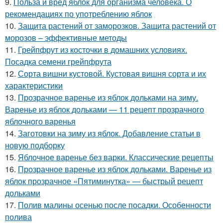
9.
Польза и вред яблок для организма человека. О
рекомендациях по употреблению яблок
10.
Защита растений от заморозков. Защита растений от
морозов – эффективные методы
11.
Грейпфрут из косточки в домашних условиях.
Посадка семени грейпфрута
12.
Сорта вишни кустовой. Кустовая вишня сорта и их
характеристики
13.
Прозрачное варенье из яблок дольками на зиму.
Варенье из яблок дольками — 11 рецепт прозрачного
яблочного варенья
14.
Заготовки на зиму из яблок. Добавление статьи в
новую подборку
15.
Яблочное варенье без варки. Классические рецепты
16.
Прозрачное варенье из яблок дольками. Варенье из
яблок прозрачное «Пятиминутка» — быстрый рецепт
дольками
17.
Полив малины осенью после посадки. Особенности
полива