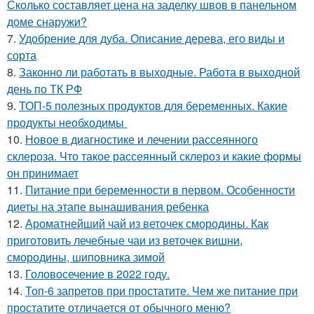
Сколько составляет цена на заделку швов в панельном
доме снаружи?
7.
Удобрение для дуба. Описание дерева, его виды и
сорта
8.
Законно ли работать в выходные. Работа в выходной
день по ТК РФ
9.
ТОП-5 полезных продуктов для беременных. Какие
продукты необходимы
10.
Новое в диагностике и лечении рассеянного
склероза. Что такое рассеянный склероз и какие формы
он принимает
11.
Питание при беременности в первом. Особенности
диеты на этапе вынашивания ребенка
12.
Ароматнейший чай из веточек смородины. Как
приготовить лечебные чаи из веточек вишни,
смородины, шиповника зимой
13.
Головосечение в 2022 году.
14.
Топ-6 запретов при простатите. Чем же питание при
простатите отличается от обычного меню?