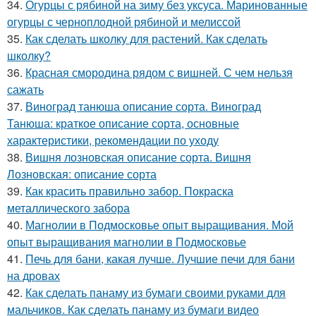
34.
Огурцы с рябиной на зиму без уксуса. Маринованные
огурцы с черноплодной рябиной и мелиссой
35.
Как сделать школку для растений. Как сделать
школку?
36.
Красная смородина рядом с вишней. С чем нельзя
сажать
37.
Виноград танюша описание сорта. Виноград
Танюша: краткое описание сорта, основные
характеристики, рекомендации по уходу
38.
Вишня лозновская описание сорта. Вишня
Лозновская: описание сорта
39.
Как красить правильно забор. Покраска
металлического забора
40.
Магнолии в Подмосковье опыт выращивания. Мой
опыт выращивания магнолии в Подмосковье
41.
Печь для бани, какая лучше. Лучшие печи для бани
на дровах
42.
Как сделать панаму из бумаги своими руками для
мальчиков. Как сделать панаму из бумаги видео