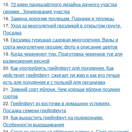
15.
72 идеи ландшафтного дизайна дачного участка
своими.. Зонирование участка
16.
Замена дорогим теплицам. Парники и теплицы
17.
Уход за многолетней гвоздикой в открытом грунте.
Посадка
18.
Гвоздика турецкая садовая многолетняя. Виды и
сорта многолетних гвоздик: фото и описание цветов
19.
Когда черенкуют тую. Подготовка черенков туи для
размножения весной
20.
Как употреблять грейпфрут для похудения. Как
действует грейпфрут, сжигает ли жир и как его лучше
есть для похудения и с пользой для организма
21.
Зимний сорт яблони. Чем хороши яблони поздних
сортов
22.
Грейпфрут из косточки в домашних условиях.
Посадка семени грейпфрута
23.
Как вырастить грейпфрут на подоконнике.
Особенности выращивания
24.
Сколько храниться яблочное варенье. Срок хранения