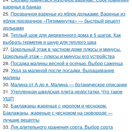
варенья в банках
25.
Прозрачное варенье из яблок дольками. Варенье из
яблок прозрачное «Пятиминутка» — быстрый рецепт
дольками
26.
Теплый шов для деревянного дома в 5 шагов. Как
выбрать герметик и шнур для теплого шва
27.
Цокольный этаж в частном доме плюсы и минусы.
Цокольный этаж – плюсы и минусы его устройства
28.
Посадка малины весной и осенью. Выбор саженца
29.
Уход за малиной после посадки. Выращивание
малины
30.
Малина от А до я. Малина — ботаническое описание
31.
Утепленная шведская плита недостатки. Что такое
УШП
32.
Баклажаны жареные с укропом и чесноком.
Баклажаны, жареные с чесноком на сковороде —
лучшие рецепты
33.
Лук длительного хранения сорта. Выбор сорта