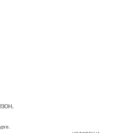
зон.
рге.