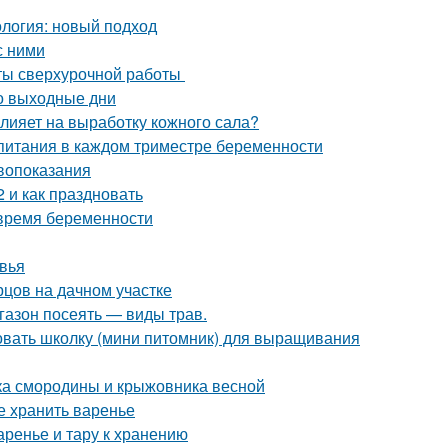
логия: новый подход
с ними
аты сверхурочной работы
о выходные дни
влияет на выработку кожного сала?
 питания в каждом триместре беременности
ивопоказания
 и как праздновать
 время беременности
овья
рцов на дачном участке
 газон посеять — виды трав.
овать школку (мини питомник) для выращивания
тка смородины и крыжовника весной
е хранить варенье
аренье и тару к хранению