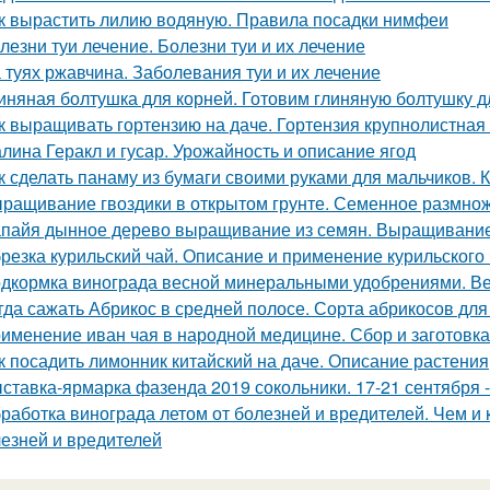
к вырастить лилию водяную. Правила посадки нимфеи
лезни туи лечение. Болезни туи и их лечение
 туях ржавчина. Заболевания туи и их лечение
иняная болтушка для корней. Готовим глиняную болтушку 
к выращивать гортензию на даче. Гортензия крупнолистная 
лина Геракл и гусар. Урожайность и описание ягод
к сделать панаму из бумаги своими руками для мальчиков. 
ращивание гвоздики в открытом грунте. Семенное размно
пайя дынное дерево выращивание из семян. Выращивание
резка курильский чай. Описание и применение курильского
дкормка винограда весной минеральными удобрениями. Ве
гда сажать Абрикос в средней полосе. Сорта абрикосов дл
именение иван чая в народной медицине. Сбор и заготовка
к посадить лимонник китайский на даче. Описание растения
ставка-ярмарка фазенда 2019 сокольники. 17-21 сентября
работка винограда летом от болезней и вредителей. Чем и 
лезней и вредителей