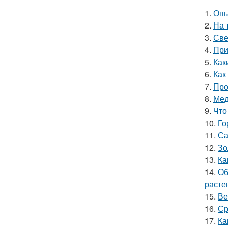
1.
Опы
2.
На 
3.
Све
4.
При
5.
Как
6.
Как
7.
Про
8.
Мед
9.
Что
10.
Го
11.
Са
12.
Зо
13.
Ка
14.
Об
расте
15.
Ве
16.
Ср
17.
Ка