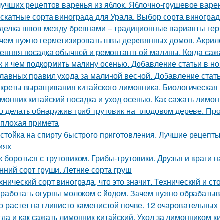
лучших рецептов варенья из яблок. Яблочно-грушевое варе
скатные сорта винограда для Урала. Выбор сорта виногра
делка швов между бревнами – традиционные варианты гер
чем нужно герметизировать швы деревянных домов. Акри
енняя посадка обычной и ремонтантной малины. Когда саж
к и чем подкормить малину осенью. Добавление статьи в н
главных правил ухода за малиной весной. Добавление стат
креты выращивания китайского лимонника. Биологическая 
монник китайский посадка и уход осенью. Как сажать лимо
о делать обнаружив гриб трутовик на плодовом дереве. Пр
 плохая примета
стойка на спирту быстрого приготовления. Лучшие рецепт
иях
к бороться с трутовиком. Грибы-трутовики. Друзья и враги н
нний сорт груши. Летние сорта груш
хнический сорт винограда, что это значит. Технический и с
работать огурцы молоком с йодом. Зачем нужно обрабатыв
о растет на глинисто каменистой почве. 12 очаровательных
гда и как сажать лимонник китайский. Уход за лимонником к