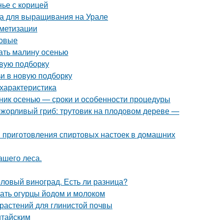
нье с корицей
да для выращивания на Урале
метизации
ловые
ать малину осенью
овую подборку
ьи в новую подборку
характеристика
нник осенью — сроки и особенности процедуры
ожорливый гриб: трутовик на плодовом дереве —
ы приготовления спиртовых настоек в домашних
ашего леса.
толовый виноград. Есть ли разница?
ать огурцы йодом и молоком
 растений для глинистой почвы
итайским