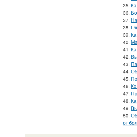
35.
Ка
36.
Бо
37.
На
38.
Гл
39.
Ка
40.
Ма
41.
Ка
42.
Вы
43.
Па
44.
Об
45.
По
46.
Ко
47.
Пр
48.
Ка
49.
Вы
50.
Об
от бо