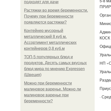
5-8 м
подходят для дачи
ПРИР
Растяжки во время беременности.
Орган
Почему при беременности
появляются растяжки?
Минис
Контейнер мусорный
Админ
металлический 8 куб м.
КОСК 
Ассортимент металлических
Офици
контейнеров 0,8 куб.м
Ураль
ТОП-5 популярных блюд и
НП «О
продуктов. Десять самых вкусных
блюд мира по мнению Expressen
Ураль
(Швеция)
Разде
Можно при беременности
Приус
малиновое варенье. Можно ли
малиновое варенье при
· Сре
беременности?