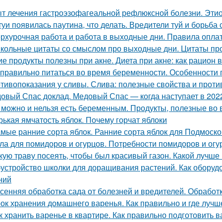
т лечения гастроэзофагеальной рефлюксной болезни. Этио
туи появилась паутина, что делать. Вредители туй и борьба 
рхурочная работа и работа в выходные дни. Правила опл
кольные цитаты со смыслом про выходные дни. Цитаты пр
ие продукты полезны при акне. Диета при акне: как рацион 
 правильно питаться во время беременности. Особенности
тивопоказания у сливы. Слива: полезные свойства и прот
овый Спас доклад. Медовый Спас — когда наступает в 2022
 можно и нельзя есть беременным. Продукты, полезные во
рькая ямчатость яблок. Почему горчат яблоки
мые ранние сорта яблок. Ранние сорта яблок для Подмоск
ла для помидоров и огурцов. Потребности помидоров и огу
кую траву посеять, чтобы был красивый газон. Какой лучше
устройство школки для доращивания растений. Как оборуд
ний
сенняя обработка сада от болезней и вредителей. Обрабо
ок хранения домашнего варенья. Как правильно и где лучш
к хранить варенье в квартире. Как правильно подготовить в