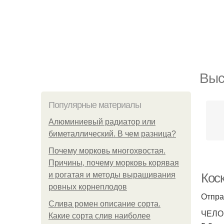
Выс
Популярные материалы
Алюминиевый радиатор или
биметаллический. В чем разница?
Почему морковь многохвостая.
Причины, почему морковь корявая
и рогатая и методы выращивания
Коск
ровных корнеплодов
Отпра
Слива ромен описание сорта.
ЧЕЛОВ
Какие сорта слив наиболее