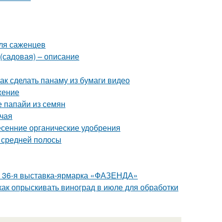
для саженцев
(садовая) – описание
Как сделать панаму из бумаги видео
жение
 папайи из семян
 чая
сенние органические удобрения
я средней полосы
 - 36-я выставка-ярмарка «ФАЗЕНДА»
как опрыскивать виноград в июле для обработки