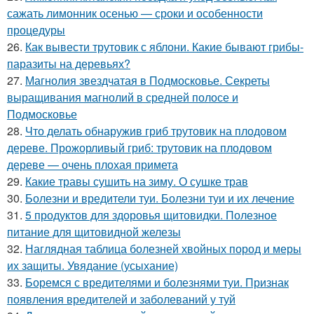
сажать лимонник осенью — сроки и особенности
процедуры
26.
Как вывести трутовик с яблони. Какие бывают грибы-
паразиты на деревьях?
27.
Магнолия звездчатая в Подмосковье. Секреты
выращивания магнолий в средней полосе и
Подмосковье
28.
Что делать обнаружив гриб трутовик на плодовом
дереве. Прожорливый гриб: трутовик на плодовом
дереве — очень плохая примета
29.
Какие травы сушить на зиму. О сушке трав
30.
Болезни и вредители туи. Болезни туи и их лечение
31.
5 продуктов для здоровья щитовидки. Полезное
питание для щитовидной железы
32.
Наглядная таблица болезней хвойных пород и меры
их защиты. Увядание (усыхание)
33.
Боремся с вредителями и болезнями туи. Признак
появления вредителей и заболеваний у туй