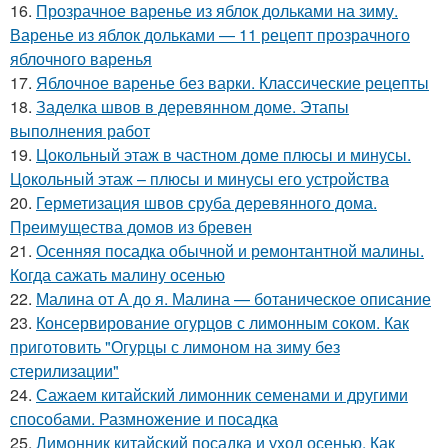
16.
Прозрачное варенье из яблок дольками на зиму.
Варенье из яблок дольками — 11 рецепт прозрачного
яблочного варенья
17.
Яблочное варенье без варки. Классические рецепты
18.
Заделка швов в деревянном доме. Этапы
выполнения работ
19.
Цокольный этаж в частном доме плюсы и минусы.
Цокольный этаж – плюсы и минусы его устройства
20.
Герметизация швов сруба деревянного дома.
Преимущества домов из бревен
21.
Осенняя посадка обычной и ремонтантной малины.
Когда сажать малину осенью
22.
Малина от А до я. Малина — ботаническое описание
23.
Консервирование огурцов с лимонным соком. Как
приготовить "Огурцы с лимоном на зиму без
стерилизации"
24.
Сажаем китайский лимонник семенами и другими
способами. Размножение и посадка
25.
Лимонник китайский посадка и уход осенью. Как