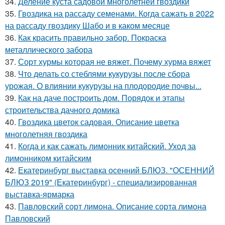
34.
Деление куста садовой многолетней гвоздики
35.
Гвоздика на рассаду семенами. Когда сажать в 2022
на рассаду гвоздику Шабо и в каком месяце
36.
Как красить правильно забор. Покраска
металлического забора
37.
Сорт хурмы которая не вяжет. Почему хурма вяжет
38.
Что делать со стеблями кукурузы после сбора
урожая. О влиянии кукурузы на плодородие почвы...
39.
Как на даче построить дом. Порядок и этапы
строительства дачного домика
40.
Гвоздика цветок садовая. Описание цветка
многолетняя гвоздика
41.
Когда и как сажать лимонник китайский. Уход за
лимонником китайским
42.
Екатеринбург выставка осенний БЛЮЗ. "ОСЕННИЙ
БЛЮЗ 2019" (Екатеринбург) - специализированная
выставка-ярмарка
43.
Павловский сорт лимона. Описание сорта лимона
Павловский