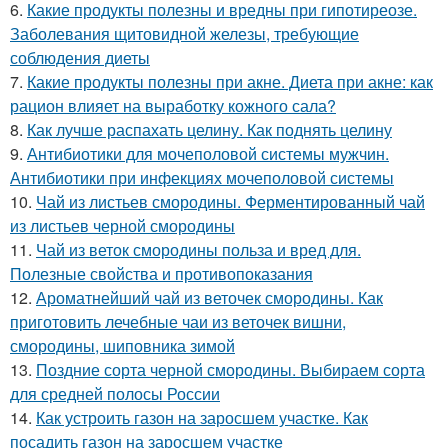
6.
Какие продукты полезны и вредны при гипотиреозе.
Заболевания щитовидной железы, требующие
соблюдения диеты
7.
Какие продукты полезны при акне. Диета при акне: как
рацион влияет на выработку кожного сала?
8.
Как лучше распахать целину. Как поднять целину
9.
Антибиотики для мочеполовой системы мужчин.
Антибиотики при инфекциях мочеполовой системы
10.
Чай из листьев смородины. Ферментированный чай
из листьев черной смородины
11.
Чай из веток смородины польза и вред для.
Полезные свойства и противопоказания
12.
Ароматнейший чай из веточек смородины. Как
приготовить лечебные чаи из веточек вишни,
смородины, шиповника зимой
13.
Поздние сорта черной смородины. Выбираем сорта
для средней полосы России
14.
Как устроить газон на заросшем участке. Как
посадить газон на заросшем участке