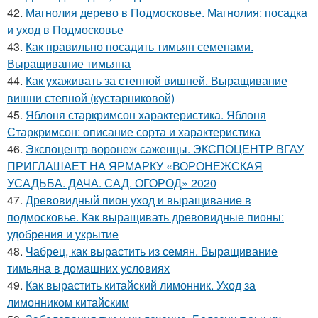
42.
Магнолия дерево в Подмосковье. Магнолия: посадка
и уход в Подмосковье
43.
Как правильно посадить тимьян семенами.
Выращивание тимьяна
44.
Как ухаживать за степной вишней. Выращивание
вишни степной (кустарниковой)
45.
Яблоня старкримсон характеристика. Яблоня
Старкримсон: описание сорта и характеристика
46.
Экспоцентр воронеж саженцы. ЭКСПОЦЕНТР ВГАУ
ПРИГЛАШАЕТ НА ЯРМАРКУ «ВОРОНЕЖСКАЯ
УСАДЬБА. ДАЧА. САД. ОГОРОД» 2020
47.
Древовидный пион уход и выращивание в
подмосковье. Как выращивать древовидные пионы:
удобрения и укрытие
48.
Чабрец, как вырастить из семян. Выращивание
тимьяна в домашних условиях
49.
Как вырастить китайский лимонник. Уход за
лимонником китайским