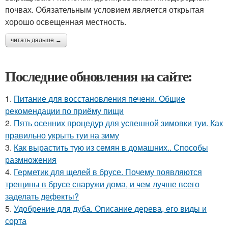
почвах. Обязательным условием является открытая
хорошо освещенная местность.
читать дальше →
Последние обновления на сайте:
1.
Питание для восстановления печени. Общие
рекомендации по приёму пищи
2.
Пять осенних процедур для успешной зимовки туи. Как
правильно укрыть туи на зиму
3.
Как вырастить тую из семян в домашних.. Способы
размножения
4.
Герметик для щелей в брусе. Почему появляются
трещины в брусе снаружи дома, и чем лучше всего
заделать дефекты?
5.
Удобрение для дуба. Описание дерева, его виды и
сорта