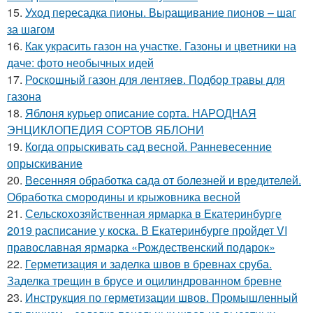
15.
Уход пересадка пионы. Выращивание пионов – шаг
за шагом
16.
Как украсить газон на участке. Газоны и цветники на
даче: фото необычных идей
17.
Роскошный газон для лентяев. Подбор травы для
газона
18.
Яблоня курьер описание сорта. НАРОДНАЯ
ЭНЦИКЛОПЕДИЯ СОРТОВ ЯБЛОНИ
19.
Когда опрыскивать сад весной. Ранневесенние
опрыскивание
20.
Весенняя обработка сада от болезней и вредителей.
Обработка смородины и крыжовника весной
21.
Сельскохозяйственная ярмарка в Екатеринбурге
2019 расписание у коска. В Екатеринбурге пройдет VI
православная ярмарка «Рождественский подарок»
22.
Герметизация и заделка швов в бревнах сруба.
Заделка трещин в брусе и оцилиндрованном бревне
23.
Инструкция по герметизации швов. Промышленный