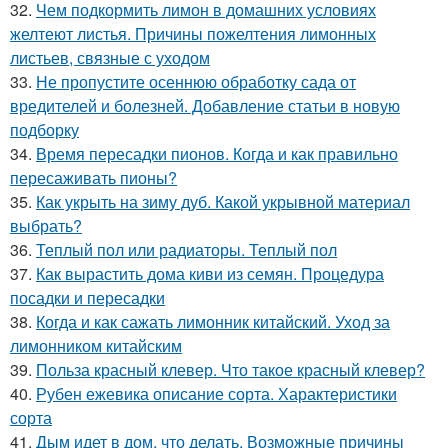
32.
Чем подкормить лимон в домашних условиях
желтеют листья. Причины пожелтения лимонных
листьев, связные с уходом
33.
Не пропустите осеннюю обработку сада от
вредителей и болезней. Добавление статьи в новую
подборку
34.
Время пересадки пионов. Когда и как правильно
пересаживать пионы?
35.
Как укрыть на зиму дуб. Какой укрывной материал
выбрать?
36.
Теплый пол или радиаторы. Теплый пол
37.
Как вырастить дома киви из семян. Процедура
посадки и пересадки
38.
Когда и как сажать лимонник китайский. Уход за
лимонником китайским
39.
Польза красный клевер. Что такое красный клевер?
40.
Рубен ежевика описание сорта. Характеристики
сорта
41.
Дым идет в дом, что делать. Возможные причины