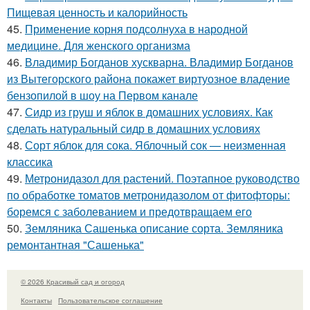
Пищевая ценность и калорийность
45.
Применение корня подсолнуха в народной
медицине. Для женского организма
46.
Владимир Богданов хускварна. Владимир Богданов
из Вытегорского района покажет виртуозное владение
бензопилой в шоу на Первом канале
47.
Сидр из груш и яблок в домашних условиях. Как
сделать натуральный сидр в домашних условиях
48.
Сорт яблок для сока. Яблочный сок — неизменная
классика
49.
Метронидазол для растений. Поэтапное руководство
по обработке томатов метронидазолом от фитофторы:
боремся с заболеванием и предотвращаем его
50.
Земляника Сашенька описание сорта. Земляника
ремонтантная "Сашенька"
© 2026 Красивый сад и огород
Контакты
Пользовательское соглашение