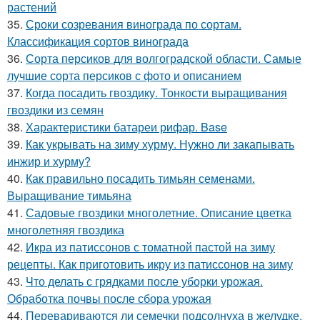
растений
35.
Сроки созревания винограда по сортам.
Классификация сортов винограда
36.
Сорта персиков для волгоградской области. Самые
лучшие сорта персиков с фото и описанием
37.
Когда посадить гвоздику. Тонкости выращивания
гвоздики из семян
38.
Характеристики батареи рифар. Base
39.
Как укрывать на зиму хурму. Нужно ли закапывать
инжир и хурму?
40.
Как правильно посадить тимьян семенами.
Выращивание тимьяна
41.
Садовые гвоздики многолетние. Описание цветка
многолетняя гвоздика
42.
Икра из патиссонов с томатной пастой на зиму
рецепты. Как приготовить икру из патиссонов на зиму
43.
Что делать с грядками после уборки урожая.
Обработка почвы после сбора урожая
44.
Перевариваются ли семечки подсолнуха в желудке.