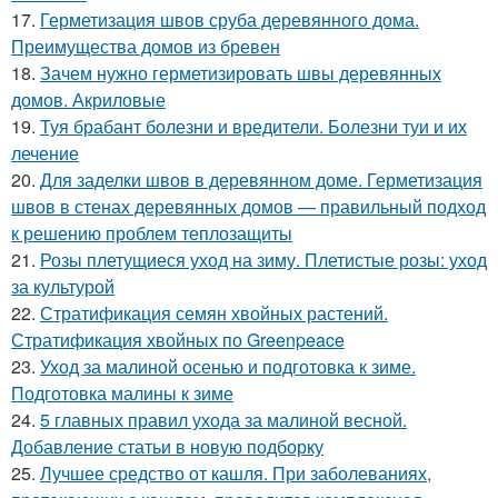
17.
Герметизация швов сруба деревянного дома.
Преимущества домов из бревен
18.
Зачем нужно герметизировать швы деревянных
домов. Акриловые
19.
Туя брабант болезни и вредители. Болезни туи и их
лечение
20.
Для заделки швов в деревянном доме. Герметизация
швов в стенах деревянных домов — правильный подход
к решению проблем теплозащиты
21.
Розы плетущиеся уход на зиму. Плетистые розы: уход
за культурой
22.
Стратификация семян хвойных растений.
Стратификация хвойных по Greenpeace
23.
Уход за малиной осенью и подготовка к зиме.
Подготовка малины к зиме
24.
5 главных правил ухода за малиной весной.
Добавление статьи в новую подборку
25.
Лучшее средство от кашля. При заболеваниях,