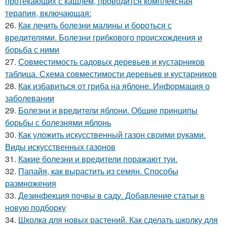
протекающих с кашлем, проводится комплексная
терапия, включающая:
26.
Как лечить болезни малины и бороться с
вредителями. Болезни грибкового происхождения и
борьба с ними
27.
Совместимость садовых деревьев и кустарников
таблица. Схема совместимости деревьев и кустарников
28.
Как избавиться от гриба на яблоне. Информация о
заболевании
29.
Болезни и вредители яблони. Общие принципы
борьбы с болезнями яблонь
30.
Как уложить искусственный газон своими руками.
Виды искусственных газонов
31.
Какие болезни и вредители поражают туи.
32.
Папайя, как вырастить из семян. Способы
размножения
33.
Дезинфекция почвы в саду. Добавление статьи в
новую подборку
34.
Школка для новых растений. Как сделать школку для