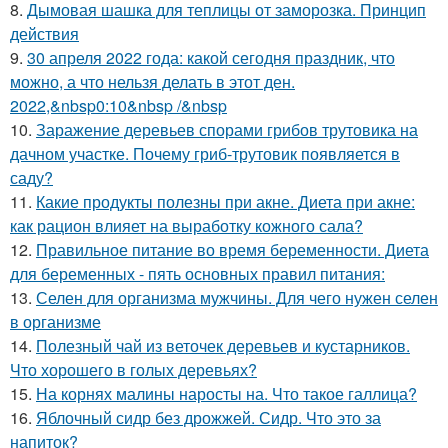
8.
Дымовая шашка для теплицы от заморозка. Принцип
действия
9.
30 апреля 2022 года: какой сегодня праздник, что
можно, а что нельзя делать в этот ден.
2022,&nbsp0:10&nbsp /&nbsp
10.
Заражение деревьев спорами грибов трутовика на
дачном участке. Почему гриб-трутовик появляется в
саду?
11.
Какие продукты полезны при акне. Диета при акне:
как рацион влияет на выработку кожного сала?
12.
Правильное питание во время беременности. Диета
для беременных - пять основных правил питания:
13.
Селен для организма мужчины. Для чего нужен селен
в организме
14.
Полезный чай из веточек деревьев и кустарников.
Что хорошего в голых деревьях?
15.
На корнях малины наросты на. Что такое галлица?
16.
Яблочный сидр без дрожжей. Сидр. Что это за
напиток?