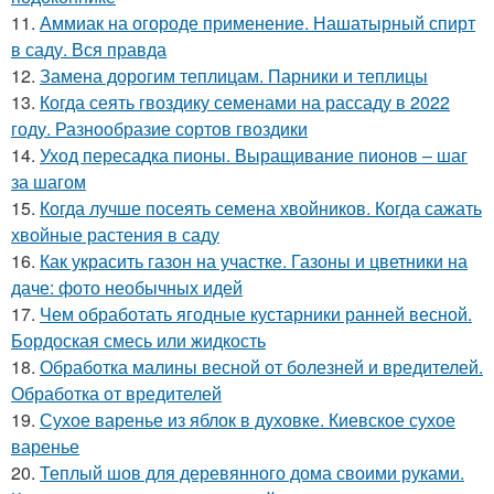
11.
Аммиак на огороде применение. Нашатырный спирт
в саду. Вся правда
12.
Замена дорогим теплицам. Парники и теплицы
13.
Когда сеять гвоздику семенами на рассаду в 2022
году. Разнообразие сортов гвоздики
14.
Уход пересадка пионы. Выращивание пионов – шаг
за шагом
15.
Когда лучше посеять семена хвойников. Когда сажать
хвойные растения в саду
16.
Как украсить газон на участке. Газоны и цветники на
даче: фото необычных идей
17.
Чем обработать ягодные кустарники ранней весной.
Бордоская смесь или жидкость
18.
Обработка малины весной от болезней и вредителей.
Обработка от вредителей
19.
Сухое варенье из яблок в духовке. Киевское сухое
варенье
20.
Теплый шов для деревянного дома своими руками.