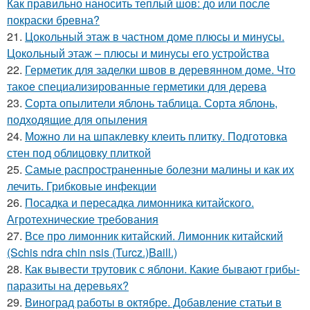
Как правильно наносить теплый шов: до или после
покраски бревна?
21.
Цокольный этаж в частном доме плюсы и минусы.
Цокольный этаж – плюсы и минусы его устройства
22.
Герметик для заделки швов в деревянном доме. Что
такое специализированные герметики для дерева
23.
Сорта опылители яблонь таблица. Сорта яблонь,
подходящие для опыления
24.
Можно ли на шпаклевку клеить плитку. Подготовка
стен под облицовку плиткой
25.
Самые распространенные болезни малины и как их
лечить. Грибковые инфекции
26.
Посадка и пересадка лимонника китайского.
Агротехнические требования
27.
Все про лимонник китайский. Лимонник китайский
(Schis ndra chin nsis (Turcz.)Baill.)
28.
Как вывести трутовик с яблони. Какие бывают грибы-
паразиты на деревьях?
29.
Виноград работы в октябре. Добавление статьи в