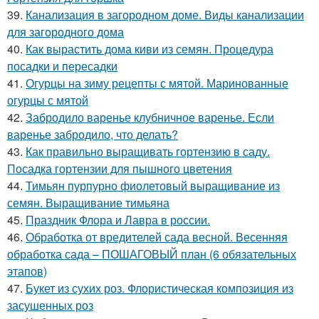
39.
Канализация в загородном доме. Виды канализации
для загородного дома
40.
Как вырастить дома киви из семян. Процедура
посадки и пересадки
41.
Огурцы на зиму рецепты с мятой. Маринованные
огурцы с мятой
42.
Забродило варенье клубничное варенье. Если
варенье забродило, что делать?
43.
Как правильно выращивать гортензию в саду.
Посадка гортензии для пышного цветения
44.
Тимьян пурпурно фиолетовый выращивание из
семян. Выращивание тимьяна
45.
Праздник Флора и Лавра в россии.
46.
Обработка от вредителей сада весной. Весенняя
обработка сада – ПОШАГОВЫЙ план (6 обязательных
этапов)
47.
Букет из сухих роз. Флористическая композиция из
засушенных роз