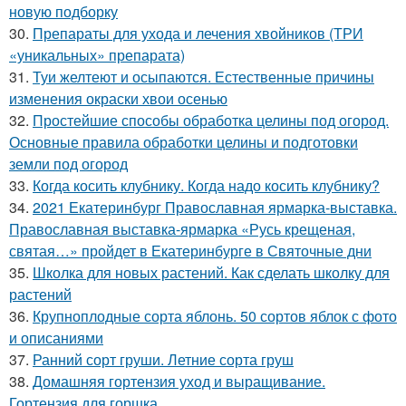
новую подборку
30.
Препараты для ухода и лечения хвойников (ТРИ
«уникальных» препарата)
31.
Туи желтеют и осыпаются. Естественные причины
изменения окраски хвои осенью
32.
Простейшие способы обработка целины под огород.
Основные правила обработки целины и подготовки
земли под огород
33.
Когда косить клубнику. Когда надо косить клубнику?
34.
2021 Екатеринбург Православная ярмарка-выставка.
Православная выставка-ярмарка «Русь крещеная,
святая…» пройдет в Екатеринбурге в Святочные дни
35.
Школка для новых растений. Как сделать школку для
растений
36.
Крупноплодные сорта яблонь. 50 сортов яблок с фото
и описаниями
37.
Ранний сорт груши. Летние сорта груш
38.
Домашняя гортензия уход и выращивание.
Гортензия для горшка