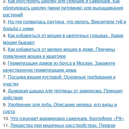
2.
Как обустроить школку для сеянцев и саженцев. Как
оборудовать школку (мини питомник) для выращивания
растений
3.
На туи появилась паутина, что делать. Вредители туй и
борьба с ними
4.
Как избавиться от мошек в цветочных горшках.. Какие
мошки бывают
5.
Как избавиться от мелких мошек в доме. Причины
появления мошек в квартире
6.
Герметизация домов из бруса в Москве. Закажите
качественную герметизацию дома
7.
Посадка вишни кустовой. Основные требования к
участку
8.
Дымовая шашка для теплицы от заморозка. Принцип
действия
9.
Удобрение для дуба. Описание дерева, его виды и
сорта
10.
Что означает маркировка саженцев. Контейнер «Р9»
11.
Лекарства при кишечных расстройствах. Первая