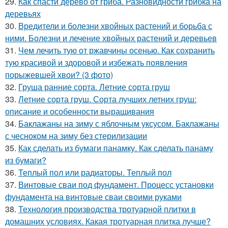
29.
Как спасти дерево от гриба. Разновидности грибка на
деревьях
30.
Вредители и болезни хвойных растений и борьба с
ними. Болезни и лечение хвойных растений и деревьев
31.
Чем лечить тую от ржавчины осенью. Как сохранить
тую красивой и здоровой и избежать появления
порыжевшей хвои? (3 фото)
32.
Груша ранние сорта. Летние сорта груш
33.
Летние сорта груш. Сорта лучших летних груш:
описание и особенности выращивания
34.
Баклажаны на зиму с яблочным уксусом. Баклажаны
с чесноком на зиму без стерилизации
35.
Как сделать из бумаги панамку. Как сделать панаму
из бумаги?
36.
Теплый пол или радиаторы. Теплый пол
37.
Винтовые сваи под фундамент. Процесс установки
фундамента на винтовые сваи своими руками
38.
Технология производства тротуарной плитки в
домашних условиях. Какая тротуарная плитка лучше?