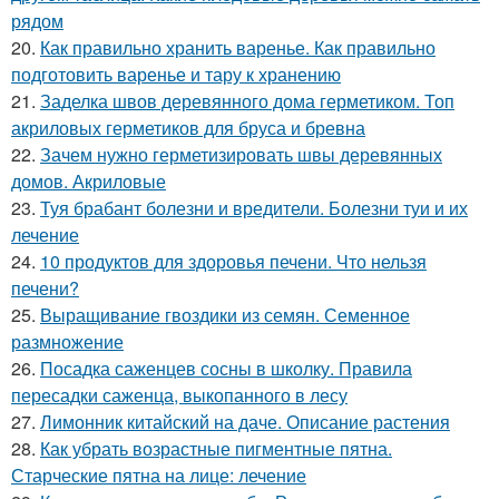
рядом
20.
Как правильно хранить варенье. Как правильно
подготовить варенье и тару к хранению
21.
Заделка швов деревянного дома герметиком. Топ
акриловых герметиков для бруса и бревна
22.
Зачем нужно герметизировать швы деревянных
домов. Акриловые
23.
Туя брабант болезни и вредители. Болезни туи и их
лечение
24.
10 продуктов для здоровья печени. Что нельзя
печени?
25.
Выращивание гвоздики из семян. Семенное
размножение
26.
Посадка саженцев сосны в школку. Правила
пересадки саженца, выкопанного в лесу
27.
Лимонник китайский на даче. Описание растения
28.
Как убрать возрастные пигментные пятна.
Старческие пятна на лице: лечение