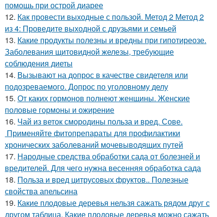
помощь при острой диарее
12.
Как провести выходные с пользой. Метод 2 Метод 2
из 4: Проведите выходной с друзьями и семьей
13.
Какие продукты полезны и вредны при гипотиреозе.
Заболевания щитовидной железы, требующие
соблюдения диеты
14.
Вызывают на допрос в качестве свидетеля или
подозреваемого. Допрос по уголовному делу
15.
От каких гормонов полнеют женщины. Женские
половые гормоны и ожирение
16.
Чай из веток смородины польза и вред. Сове.
Применяйте фитопрепараты для профилактики
хронических заболеваний мочевыводящих путей
17.
Народные средства обработки сада от болезней и
вредителей. Для чего нужна весенняя обработка сада
18.
Польза и вред цитрусовых фруктов.. Полезные
свойства апельсина
19.
Какие плодовые деревья нельзя сажать рядом друг с
другом таблица. Какие плодовые деревья можно сажать