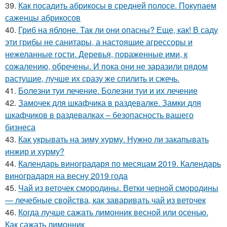
39.
Как посадить абрикосы в средней полосе. Покупаем
саженцы абрикосов
40.
Гриб на яблоне. Так ли они опасны? Еще, как! В саду
эти грибы не санитары, а настоящие агрессоры и
нежеланные гости. Деревья, пораженные ими, к
сожалению, обречены. И пока они не заразили рядом
растущие, лучше их сразу же спилить и сжечь.
41.
Болезни туи лечение. Болезни туи и их лечение
42.
Замочек для шкафчика в раздевалке. Замки для
шкафчиков в раздевалках – безопасность вашего
бизнеса
43.
Как укрывать на зиму хурму. Нужно ли закапывать
инжир и хурму?
44.
Календарь виноградаря по месяцам 2019. Календарь
виноградаря на весну 2019 года
45.
Чай из веточек смородины. Ветки черной смородины
— лечебные свойства, как заваривать чай из веточек
46.
Когда лучше сажать лимонник весной или осенью.
Как сажать лимонник