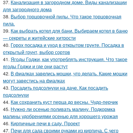
37.
Канализация в загородном доме. Виды канализации
для загородного дома
38.
Выбор торцовочной пилы. Что такое торцовочная
пила.
39.
Как выбрать котел для бани. Выбираем котел в баню
— секреты и житейские хитрости
40.
Горох посадка и уход в открытом грунте. Посадка в
открытый грунт, выбор сортов
41.
Ягоды Годжи, как употреблять инструкция. Что такое
ягоды Годжи и где они растут
42.
В фиалках завелись мошки, что делать. Какие мошки
могут завестись на фиалках
43.
Посадить подсолнухи на даче. Как посадить
подсолнухи
44.
Как сохранить куст перца до весны. Чудо-перчик
45.
Нужно ли осенью поливать малину. Подкормка
малины удобрениями осенью для хорошего урожая
46.
Кирпичные печи в саду. Проект
47.
Печи для сада своими руками из кирпича. С чего