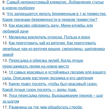
8.
Самый неприхотливый клематис. Добавление статьи
в новую подборку
9.
Что запрещается делать беременным в 1-м триместре.
Какие признаки беременности в первом триместре?
10.
Как красиво оформить дачу. Мини-клумбы для
любимой дачи
11.
Медведка вредитель огорода. Польза и вред
12.
Как приготовить чай из веточек. Как приготовить
лечебные чаи из веточек вишни, смородины, шиповника
зимой
13.
Пересадка и обрезка лилий. Когда лучше
пересаживать лилии на новое место
14.
10 самых красивых и устойчивых гвоздик для вашего
сада. Описание растения гвоздика и его цветения
15.
Какую траву посеять, чтобы был красивый газон.
Какой лучше газон посеять — виды трав.
16.
Уход пересадка пионы. Выращивание пионов – шаг
за шагом
17.
Ржавчина на туе чем обработать строби.