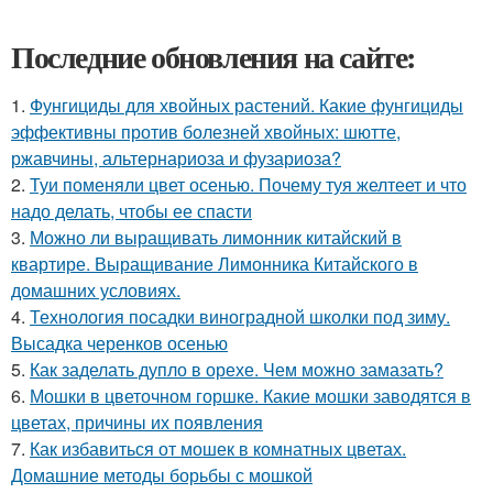
Последние обновления на сайте:
1.
Фунгициды для хвойных растений. Какие фунгициды
эффективны против болезней хвойных: шютте,
ржавчины, альтернариоза и фузариоза?
2.
Туи поменяли цвет осенью. Почему туя желтеет и что
надо делать, чтобы ее спасти
3.
Можно ли выращивать лимонник китайский в
квартире. Выращивание Лимонника Китайского в
домашних условиях.
4.
Технология посадки виноградной школки под зиму.
Высадка черенков осенью
5.
Как заделать дупло в орехе. Чем можно замазать?
6.
Мошки в цветочном горшке. Какие мошки заводятся в
цветах, причины их появления
7.
Как избавиться от мошек в комнатных цветах.
Домашние методы борьбы с мошкой