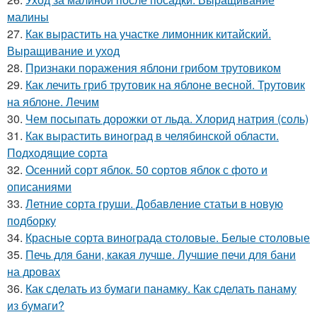
малины
27.
Как вырастить на участке лимонник китайский.
Выращивание и уход
28.
Признаки поражения яблони грибом трутовиком
29.
Как лечить гриб трутовик на яблоне весной. Трутовик
на яблоне. Лечим
30.
Чем посыпать дорожки от льда. Хлорид натрия (соль)
31.
Как вырастить виноград в челябинской области.
Подходящие сорта
32.
Осенний сорт яблок. 50 сортов яблок с фото и
описаниями
33.
Летние сорта груши. Добавление статьи в новую
подборку
34.
Красные сорта винограда столовые. Белые столовые
35.
Печь для бани, какая лучше. Лучшие печи для бани
на дровах
36.
Как сделать из бумаги панамку. Как сделать панаму
из бумаги?